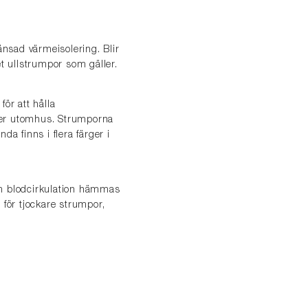
änsad värmeisolering. Blir
t ullstrumpor som gäller.
ör att hålla
eter utomhus. Strumporna
a finns i flera färger i
 Om blodcirkulation hämmas
 för tjockare strumpor,