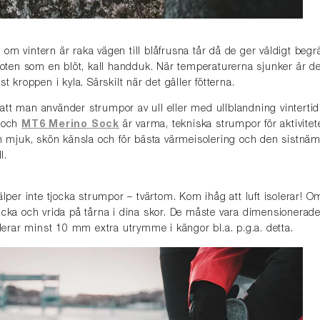
om vintern är raka vägen till blåfrusna tår då de ger väldigt begr
 foten som en blöt, kall handduk. När temperaturerna sjunker är de
st kroppen i kyla. Särskilt när det gäller fötterna.
tt man använder strumpor av ull eller med ullblandning vintertid f
och
MT6 Merino Sock
är varma, tekniska strumpor för aktivit
n mjuk, skön känsla och för bästa värmeisolering och den sistnämnd
l.
jälper inte tjocka strumpor – tvärtom. Kom ihåg att luft isolerar!
icka och vrida på tårna i dina skor. De måste vara dimensionerade
rar minst 10 mm extra utrymme i kängor bl.a. p.g.a. detta.