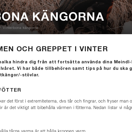
BONA KÄNGORNA
Vinterbona kängorna
EN OCH GREPPET I VINTER
 halka hindra dig från att fortsätta använda dina Meindl
lvåret. Vi har både tillbehören samt tips på hur du ska g
tkängor/-stövlar.
 FÖTTER
ker det först i extremiteterna, dvs tår och fingrar, och fryser man
för är det viktigt att bibehålla värmen i fötterna. Nedan listar vi nå
!
t hålla tårna varma är att hålla kroppen varm.