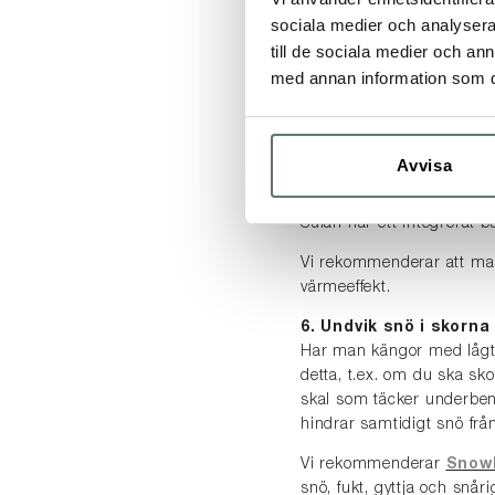
sociala medier och analysera 
som både isolerar mot kyl
foten i skon/kängan på va
till de sociala medier och a
med annan information som du 
5. Är det riktigt kallt
Ibland kan man behöva ta t
batteri slipper du krångl
Avvisa
Men den interaktiva vär
smarta termostaten regle
Sulan har ett integrerat 
Vi rekommenderar att ma
värmeeffekt.
6. Undvik snö i skorna
Har man kängor med lågt s
detta, t.ex. om du ska sk
skal som täcker underben
hindrar samtidigt snö frå
Vi rekommenderar
Snowl
snö, fukt, gyttja och snå