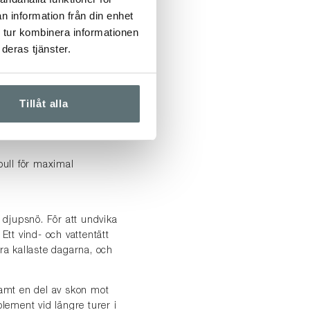
n information från din enhet
 i ullsulan stabiliserar
a leder.
 tur kombinera informationen
deras tjänster.
rmesulor som har inbyggt
Tillåt alla
ad i din smartphone. Den
ull för maximal
i djupsnö. För att undvika
.
Ett vind- och vattentätt
a kallaste dagarna, och
amt en del av skon mot
lement vid längre turer i