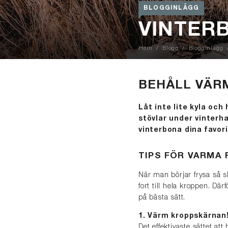
BLOGGINLÄGG
VINTER
Hem
Blogg
Blogginlägg
BEHÅLL VÄRM
Låt inte lite kyla och
stövlar under vinterha
vinterbona dina favori
TIPS FÖR VARMA
När man börjar frysa så s
fort till hela kroppen. Där
på bästa sätt.
1. Värm kroppskärnan
Det effektivaste sättet at