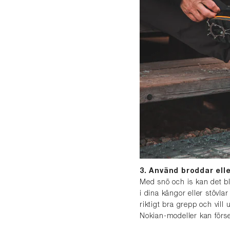
3. Använd broddar ell
Med snö och is kan det bli
i dina kängor eller stövl
riktigt bra grepp och vill
Nokian-modeller kan för