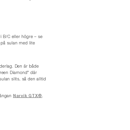
i B/C eller högre – se
 på sulan med lite
nderlag. Den är både
"Green Diamond" där
ulan slits, så den alltid
kängan
Narvik GTX®
.