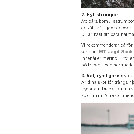
2. Byt strumpor!
Att bära bomullsstrumpor 
de våta så ligger de över
Ull är bäst att bära närma
Vi rekommenderar därför a
värmen.
MT
Jagd Sock
innehåller merinoull för e
både dam- och herrmodel
3. Välj rymligare skor.
Är dina skor för trånga h
fryser du. Du ska kunna v
sulor m.m. Vi rekommende