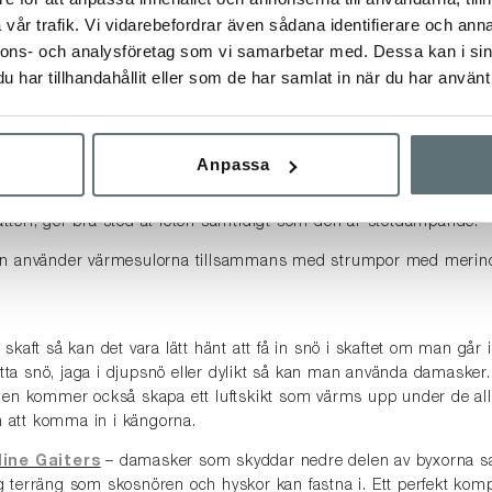
vår trafik. Vi vidarebefordrar även sådana identifierare och anna
a och värme och ger bra fukttransport. Det stötdämpande skummet
rierande underlag och minskar belastningen på fot, vrist och andr
nnons- och analysföretag som vi samarbetar med. Dessa kan i sin
har tillhandahållit eller som de har samlat in när du har använt 
 – använd värmesulor.
ill elektronik för att få hjälp att hålla värmen i fötterna. Med vä
iga sladdar och batteripack utanpå benen eller skorna.
Anpassa
mesulan
Digitsole Warm Series
kan du styra värmen grad för gr
rar sedan automatiskt temperaturen.
batteri, ger bra stöd åt foten samtidigt som den är stötdämpande.
n använder värmesulorna tillsammans med strumpor med merino
kaft så kan det vara lätt hänt att få in snö i skaftet om man går 
otta snö, jaga i djupsnö eller dylikt så kan man använda damasker
en kommer också skapa ett luftskikt som värms upp under de allr
n att komma in i kängorna.
ine Gaiters
– damasker som skyddar nedre delen av byxorna s
rig terräng som skosnören och hyskor kan fastna i.
Ett perfekt komp