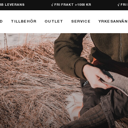
BB LEVERANS
√ FRI FRAKT >1000 KR
√ FRI
D
TILLBEHÖR
OUTLET
SERVICE
YRKESANVÄ