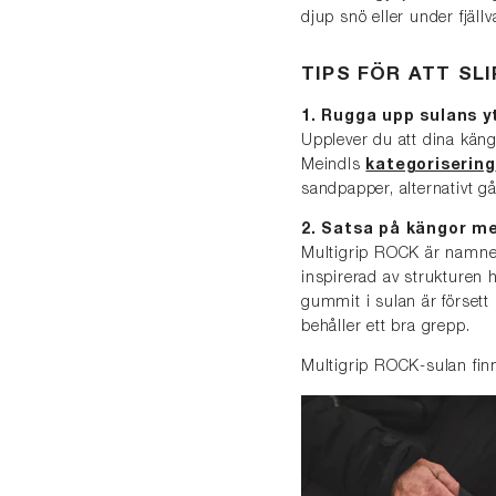
djup snö eller under fjäll
TIPS FÖR ATT SL
1. Rugga upp sulans y
Upplever du att dina käng
Meindls
kategorisering
sandpapper, alternativt 
2. Satsa på kängor m
Multigrip ROCK är namnet
inspirerad av strukturen h
gummit i sulan är försett 
behåller ett bra grepp.
Multigrip ROCK-sulan finn