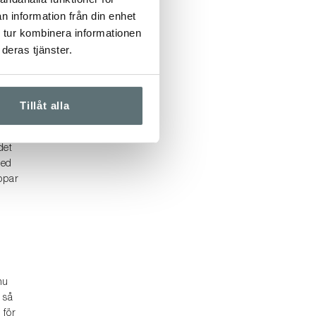
n information från din enhet
r
en
 tur kombinera informationen
igt
deras tjänster.
Tillåt alla
r du
det
med
ppar
n
nu
 så
 för