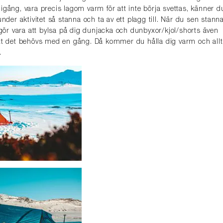
igång, vara precis lagom varm för att inte börja svettas, känner d
under aktivitet så stanna och ta av ett plagg till. När du sen stann
 gör vara att bylsa på dig dunjacka och dunbyxor/kjol/shorts även
tt det behövs med en gång. Då kommer du hålla dig varm och allt 
.