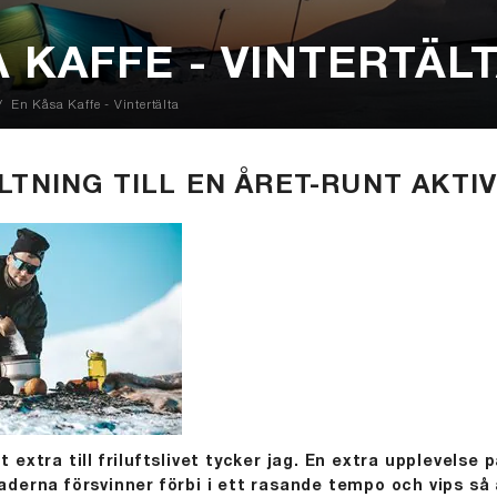
 KAFFE - VINTERTÄL
En Kåsa Kaffe - Vintertälta
LTNING TILL EN ÅRET-RUNT AKTIV
ot extra till friluftslivet tycker jag. En extra upplevelse
erna försvinner förbi i ett rasande tempo och vips så 