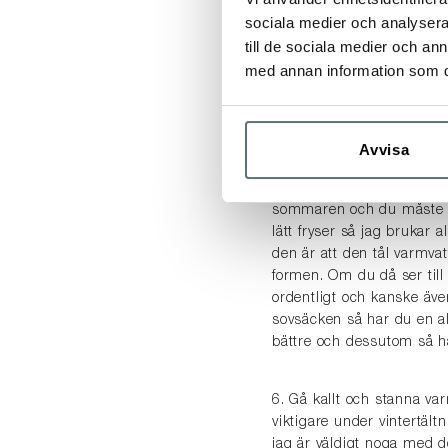
sociala medier och analysera 
kommer att hjälpa dig hå
det ingen roll hur tjock 
till de sociala medier och a
här. Jag har ett uppblåsb
med annan information som du 
skumgummiunderlag på vin
fyller flera funktioner.
Avvisa
5. Vatten. Oavsett om du 
vatten. Det kluriga är att
sommaren och du måste komm
lätt fryser så jag brukar
den är att den tål varmvat
formen. Om du då ser till 
ordentligt och kanske äve
sovsäcken så har du en al
bättre och dessutom så ha
6. Gå kallt och stanna var
viktigare under vintertält
jag är väldigt noga med de