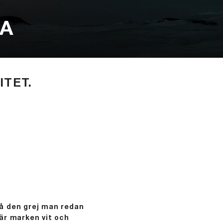
TA
ITET.
 på den grej man redan
är marken vit och