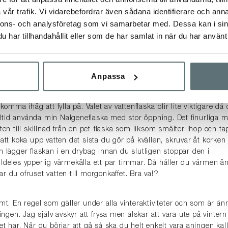
vår trafik. Vi vidarebefordrar även sådana identifierare och anna
lla värmen genom natten. Med bara ett tunt liggunderlag så spela
sovsäck du har, du kommer frysa ändå, så se till att dubbla upp äv
nnons- och analysföretag som vi samarbetar med. Dessa kan i sin
art isolerat liggunderlag och kompletterar med ett gammalt hederl
har tillhandahållit eller som de har samlat in när du har använt 
tern. Bra både kring lägerelden och som extra isolering så det
Anpassa
hittar en bäck, smälter snö eller har med dig en isborr så behöve
 på vintern gör du av med lika mycket vatten, eller mer, som på
a ihåg att fylla på. Valet av vattenflaska blir lite viktigare då 
 alltid använda min Nalgeneflaska med stor öppning. Det finurliga 
ten till skillnad från en pet-flaska som liksom smälter ihop och ta
att koka upp vatten det sista du gör på kvällen, skruvar åt korken
n lägger flaskan i en drybag innan du slutligen stoppar den i
ldeles ypperlig värmekälla ett par timmar. Då håller du värmen ä
r du ofruset vatten till morgonkaffet. Bra va!?
mt. En regel som gäller under alla vinteraktiviteter och som är än
ningen. Jag själv avskyr att frysa men älskar att vara ute på vintern
t här. När du börjar att gå så ska du helt enkelt vara aningen kall