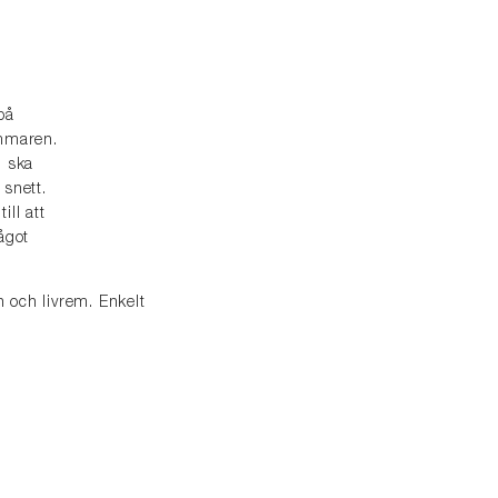
på
ommaren.
d ska
 snett.
ill att
ågot
 och livrem. Enkelt