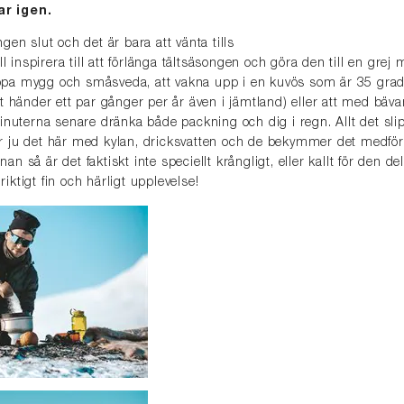
r igen.
en slut och det är bara att vänta tills
ll inspirera till att förlänga tältsäsongen och göra den till en grej
lippa mygg och småsveda, att vakna upp i en kuvös som är 35 gra
t händer ett par gånger per år även i jämtland) eller att med bäva
inuterna senare dränka både packning och dig i regn. Allt det slip
t är ju det här med kylan, dricksvatten och de bekymmer det medf
nnan så är det faktiskt inte speciellt krångligt, eller kallt för den de
 riktigt fin och härligt upplevelse!