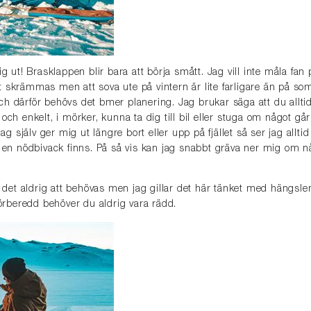
ig ut! Brasklappen blir bara att börja smått. Jag vill inte måla fan 
 skrämmas men att sova ute på vintern är lite farligare än på s
h därför behövs det bmer planering. Jag brukar säga att du allti
och enkelt, i mörker, kunna ta dig till bil eller stuga om något går
ag själv ger mig ut längre bort eller upp på fjället så ser jag alltid t
r en nödbivack finns. På så vis kan jag snabbt gräva ner mig om n
et aldrig att behövas men jag gillar det här tänket med hängslen
förberedd behöver du aldrig vara rädd.