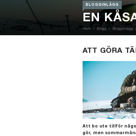
BLOGGINLÄGG
EN KÅSA
Hem
Blogg
Blogginlägg
ATT GÖRA TÄ
Att bo ute tillför någ
gör, men sommarmånad