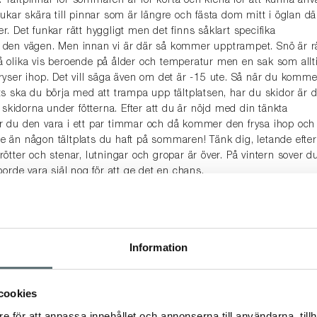
. Tältpinnar för sommaren är för korta och klena för att kunna an
brukar skära till pinnar som är längre och fästa dom mitt i öglan dä
er. Det funkar rätt hyggligt men det finns såklart specifika
å den vägen. Men innan vi är där så kommer upptrampet. Snö är r
på olika vis beroende på ålder och temperatur men en sak som allt
 fryser ihop. Det vill säga även om det är -15 ute. Så när du komme
ats ska du börja med att trampa upp tältplatsen, har du skidor är d
skidorna under fötterna. Efter att du är nöjd med din tänkta
er du den vara i ett par timmar och då kommer den frysa ihop och 
re än någon tältplats du haft på sommaren! Tänk dig, letande efter
 rötter och stenar, lutningar och gropar är över. På vintern sover d
 borde vara själ nog för att ge det en chans.
udgetvänliga diton. En vintersäck blir än mer specifik än ett 4-
r kosta en rejäl slant. Därför kör du med fördel dubbla sovsäckar
r din grej. Du har kanske, precis som jag själv, någon tunn gammal
Information
 hedenhös och ligger där i förrådet för att det känns dumt att 
tanpå din vanliga sovsäck och vips så klarar du kylan!
cookies
e för att anpassa innehållet och annonserna till användarna, tillh
mmer som bekant även underifrån och ett rejält isolationslager n