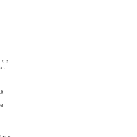
å dig
är:
lt
et