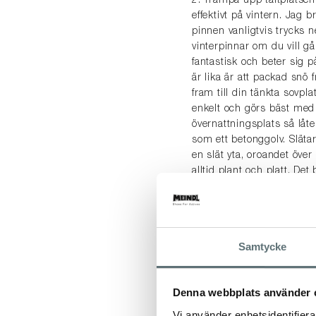
2. Trampa upp tältplatsen
effektivt på vintern. Jag 
pinnen vanligtvis trycks n
vinterpinnar om du vill g
fantastisk och beter sig 
är lika är att packad snö
fram till din tänkta sovpl
enkelt och görs bäst med 
övernattningsplats så låt
som ett betonggolv. Släta
en slät yta, oroandet över
alltid plant och platt. Det
3. Vintersovsäck och den b
säsongstält och den bruka
tills du vet om det här ä
Samtycke
sovsäck som hängt med sen
sig av med den. Dra den u
Denna webbplats använder 
Vi använder enhetsidentifierar
4. Liggunderlag. Kylan ko