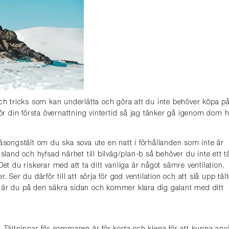
och tricks som kan underlätta och göra att du inte behöver köpa p
för din första övernattning vintertid så jag tänker gå igenom dom h
säsongstält om du ska sova ute en natt i förhållanden som inte är
gsland och hyfsad närhet till bilväg/plan-b så behöver du inte ett tä
Det du riskerar med att ta ditt vanliga är något sämre ventilation,
. Ser du därför till att sörja för god ventilation och att slå upp tält
 är du på den säkra sidan och kommer klara dig galant med ditt