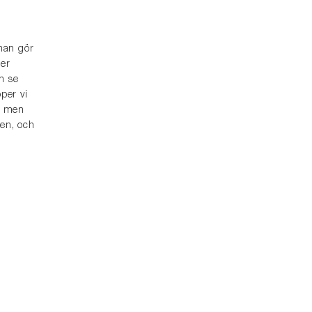
 man gör
der
n se
per vi
ör men
len, och