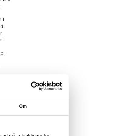
vändas
r
ätt
id
r
et
bli
u
Om
göra
andahålla funktioner för
edåt