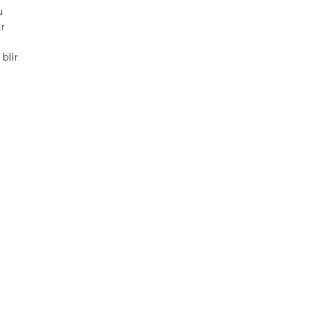
u
ar
blir