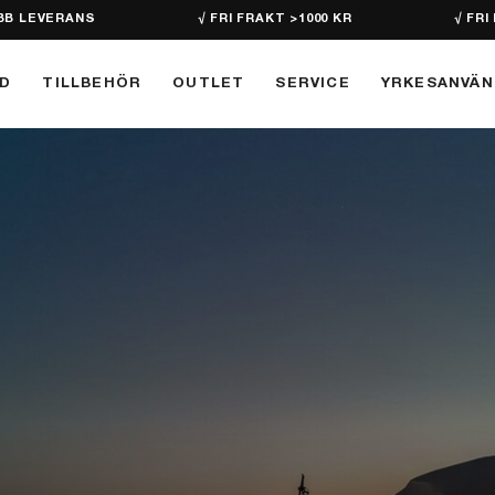
BB LEVERANS
√ FRI FRAKT >1000 KR
√ FRI
D
TILLBEHÖR
OUTLET
SERVICE
YRKESANVÄ