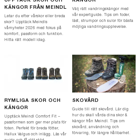
UPPTÄCK SKOR OCH
KÄNGOR
KÄNGOR FRÅN MEINDL
Välj rätt vandringskängor med
vår expertguide. Tips om foder,
Letar du efter vårskor eller breda
läst, strumpor och sulor för bästa
skor? Upptäck Meindls
möjliga vandringsupplevelse.
vårnyheter 2026 med fokus på
komfort, passform och funktion.
Hitta rätt modell idag.
RYMLIGA SKOR OCH
SKOVÅRD
KÄNGOR
Guide till rätt skovård. Lär dig
hur du skall vårda dina skor &
Upptäck Meindl Comfort Fit –
kängor från Meindl. Tips om
passformen som ger mer plats för
skovård, användning och
foten. Perfekt för breda fötter,
förvaring, för längre hållbarhet.
Hallux Valgus och inlägg. Läs vår