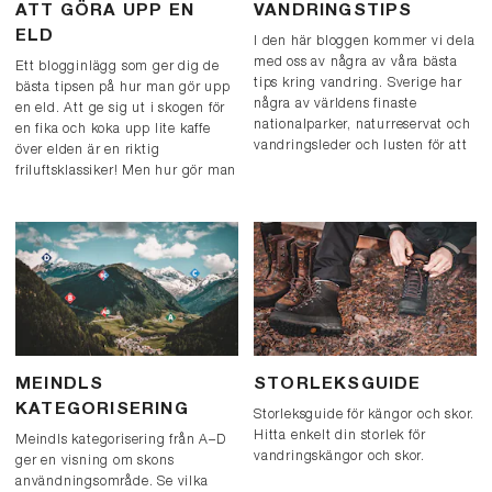
ATT GÖRA UPP EN
VANDRINGSTIPS
ELD
I den här bloggen kommer vi dela
med oss av några av våra bästa
Ett blogginlägg som ger dig de
tips kring vandring. Sverige har
bästa tipsen på hur man gör upp
några av världens finaste
en eld. Att ge sig ut i skogen för
nationalparker, naturreservat och
en fika och koka upp lite kaffe
vandringsleder och lusten för att
över elden är en riktig
ge sig ut är stor! Men hur
friluftsklassiker! Men hur gör man
kommer man igång?
egentligen upp en eld?
MEINDLS
STORLEKSGUIDE
KATEGORISERING
Storleksguide för kängor och skor.
Hitta enkelt din storlek för
Meindls kategorisering från A–D
vandringskängor och skor.
ger en visning om skons
användningsområde. Se vilka