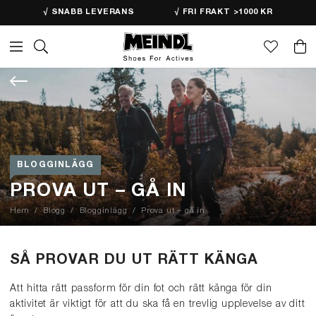
√ SNABB LEVERANS
√ FRI FRAKT >1000 KR
BLOGGINLÄGG
PROVA UT – GÅ IN
Hem
Blogg
Blogginlägg
Prova ut – gå in
SÅ PROVAR DU UT RÄTT KÄNGA
Att hitta rätt passform för din fot och rätt känga för din
aktivitet är viktigt för att du ska få en trevlig upplevelse av ditt