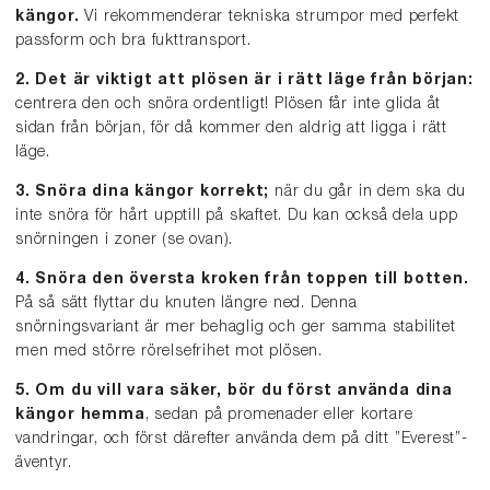
kängor.
Vi rekommenderar tekniska strumpor med perfekt
passform och bra fukttransport.
2. Det är viktigt att plösen är i rätt läge från början:
centrera den och snöra ordentligt! Plösen får inte glida åt
sidan från början, för då kommer den aldrig att ligga i rätt
läge.
3. Snöra dina kängor korrekt;
när du går in dem ska du
inte snöra för hårt upptill på skaftet. Du kan också dela upp
snörningen i zoner (se ovan).
4. Snöra den översta kroken från toppen till botten.
På så sätt flyttar du knuten längre ned. Denna
snörningsvariant är mer behaglig och ger samma stabilitet
men med större rörelsefrihet mot plösen.
5. Om du vill vara säker, bör du först använda dina
kängor hemma
, sedan på promenader eller kortare
vandringar, och först därefter använda dem på ditt ”Everest”-
äventyr.