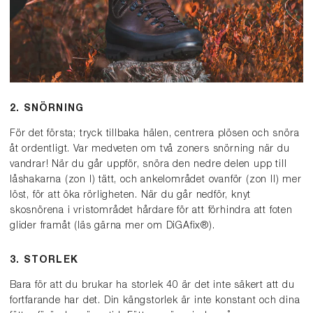
2. SNÖRNING
För det första; tryck tillbaka hälen, centrera plösen och snöra
åt ordentligt. Var medveten om två zoners snörning när du
vandrar! När du går uppför, snöra den nedre delen upp till
låshakarna (zon I) tätt, och ankelområdet ovanför (zon II) mer
löst, för att öka rörligheten. När du går nedför, knyt
skosnörena i vristområdet hårdare för att förhindra att foten
glider framåt (läs gärna mer om DiGAfix®).
3. STORLEK
Bara för att du brukar ha storlek 40 är det inte säkert att du
fortfarande har det. Din kängstorlek är inte konstant och dina