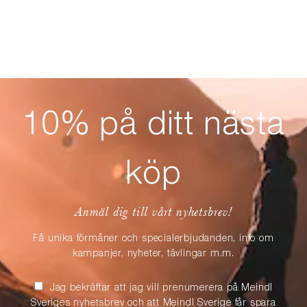
10% på ditt nästa
köp
Anmäl dig till vårt nyhetsbrev!
Få unika förmåner och specialerbjudanden, info om
kampanjer, nyheter, tävlingar m.m.
Jag bekräftar att jag vill prenumerera på Meindl
Sveriges nyhetsbrev och att Meindl Sverige får spara