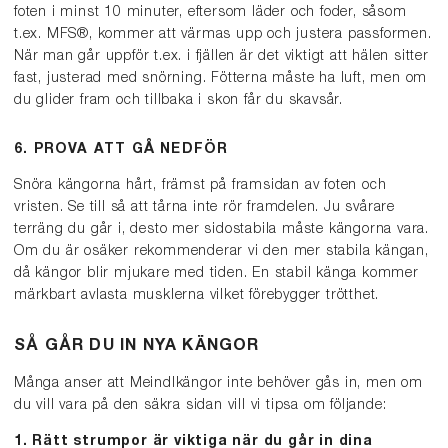
foten i minst 10 minuter, eftersom läder och foder, såsom
t.ex. MFS®, kommer att värmas upp och justera passformen.
När man går uppför t.ex. i fjällen är det viktigt att hälen sitter
fast, justerad med snörning. Fötterna måste ha luft, men om
du glider fram och tillbaka i skon får du skavsår.
6. PROVA ATT GÅ NEDFÖR
Snöra kängorna hårt, främst på framsidan av foten och
vristen. Se till så att tårna inte rör framdelen. Ju svårare
terräng du går i, desto mer sidostabila måste kängorna vara.
Om du är osäker rekommenderar vi den mer stabila kängan,
då kängor blir mjukare med tiden. En stabil känga kommer
märkbart avlasta musklerna vilket förebygger trötthet.
SÅ GÅR DU IN NYA KÄNGOR
Många anser att Meindlkängor inte behöver gås in, men om
du vill vara på den säkra sidan vill vi tipsa om följande:
1. Rätt strumpor är viktiga när du går in dina