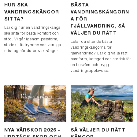
HUR SKA
BÄSTA
VANDRINGSKÄNGOR
VANDRINGSKÄNGORN
SITTA?
A FÖR
FJÄLLVANDRING, SÅ
Lär dig hur en vandringskänga
VÄLJER DU RÄTT
ska sitta för bästa komfort och
stöd. Vi går igenom passform,
Letar du efter de bästa
storlek, tåutrymme och vanliga
vandringskängorna för
misstag när du provar kängor.
fjällvandring? Lär dig välja rätt
passform, kategori och storlek för
en bekväm och trygg
vandringsupplevelse.
NYA VÅRSKOR 2026 -
SÅ VÄLJER DU RÄTT