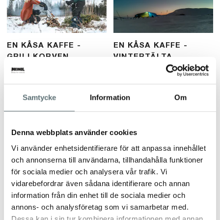
EN KÅSA KAFFE -
EN KÅSA KAFFE -
GRILLKORVEN
VINTERTÄLTA
Blogginlägg från vår Meindl-vän
Blogginlägg från vår Meindl-vän
Viktor Lidin. Om grillkorvens
Viktor Lidin från En Kåsa Kaffe.
betydelse. Att fjällvandra med
Erfarenheter från att vintertälta.
Samtycke
Information
Om
barn. En fyndig berättelse om att
Om att tälta året-runt.
inte krångla till det.
Denna webbplats använder cookies
Vi använder enhetsidentifierare för att anpassa innehållet
och annonserna till användarna, tillhandahålla funktioner
för sociala medier och analysera vår trafik. Vi
vidarebefordrar även sådana identifierare och annan
information från din enhet till de sociala medier och
EVELINA ÅSLUND.
EN KÅSA KAFFE - ATT
annons- och analysföretag som vi samarbetar med.
NOVEMBER – LIFE IS
UPPFOSTRA EN
Dessa kan i sin tur kombinera informationen med annan