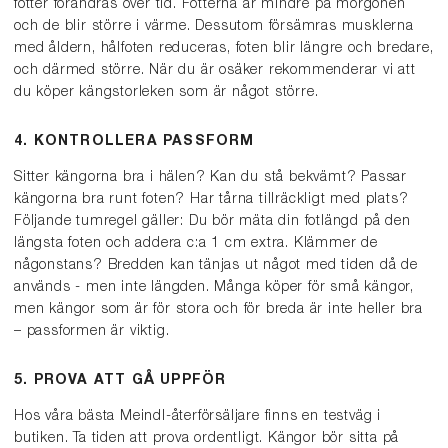
fötter förändras över tid. Fötterna är mindre på morgonen
och de blir större i värme. Dessutom försämras musklerna
med åldern, hålfoten reduceras, foten blir längre och bredare,
och därmed större. När du är osäker rekommenderar vi att
du köper kängstorleken som är något större.
4. KONTROLLERA PASSFORM
Sitter kängorna bra i hälen? Kan du stå bekvämt? Passar
kängorna bra runt foten? Har tårna tillräckligt med plats?
Följande tumregel gäller: Du bör mäta din fotlängd på den
längsta foten och addera c:a 1 cm extra. Klämmer de
någonstans? Bredden kan tänjas ut något med tiden då de
används - men inte längden. Många köper för små kängor,
men kängor som är för stora och för breda är inte heller bra
– passformen är viktig.
5. PROVA ATT GÅ UPPFÖR
Hos våra bästa Meindl-återförsäljare finns en testväg i
butiken. Ta tiden att prova ordentligt. Kängor bör sitta på