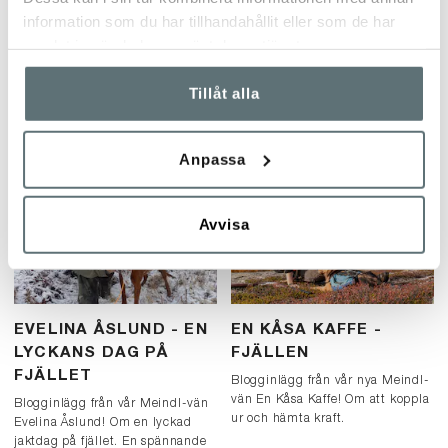
TO BE ENJOYED!
FRILUFSARE
information som du har tillhandahållit eller som de har
Blogginlägg från vår Meindl-vän
Blogginlägg från vår Meindl-vän
samlat in när du har använt deras tjänster.
Evelina Åslund. Om november
Viktor Lidin. Om att uppfostra
och vad mörkret gör med oss. Tid
barnen till friluftsmänniskor. Att
Tillåt alla
för reflektion och tid för vila.
fjällvandra med barn. En fin
berättelse om att vara utomhus
med barnen.
Anpassa
Avvisa
EVELINA ÅSLUND - EN
EN KÅSA KAFFE -
LYCKANS DAG PÅ
FJÄLLEN
FJÄLLET
Blogginlägg från vår nya Meindl-
vän En Kåsa Kaffe! Om att koppla
Blogginlägg från vår Meindl-vän
ur och hämta kraft.
Evelina Åslund! Om en lyckad
jaktdag på fjället. En spännande