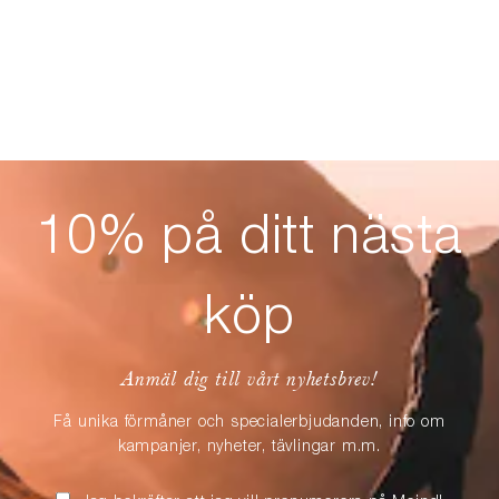
10% på ditt nästa
köp
Anmäl dig till vårt nyhetsbrev!
Få unika förmåner och specialerbjudanden, info om
kampanjer, nyheter, tävlingar m.m.