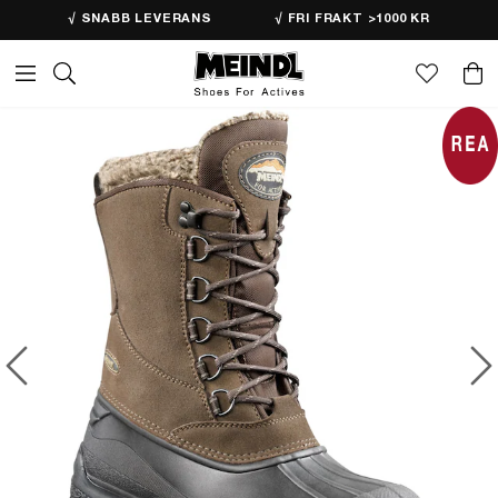
√ SNABB LEVERANS
√ FRI FRAKT >1000 KR