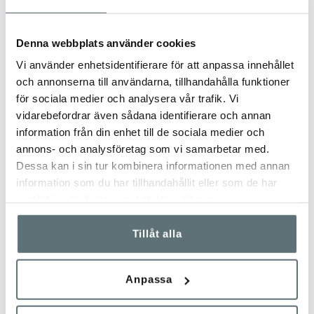
Denna webbplats använder cookies
Vi använder enhetsidentifierare för att anpassa innehållet
och annonserna till användarna, tillhandahålla funktioner
för sociala medier och analysera vår trafik. Vi
vidarebefordrar även sådana identifierare och annan
information från din enhet till de sociala medier och
annons- och analysföretag som vi samarbetar med.
Dessa kan i sin tur kombinera informationen med annan
information som du har tillhandahållit eller som de har
samlat in när du har använt deras tjänster.
MEINDL
MEINDL
KAMPFSTIEFEL LEICHT
KAMPFSCHUH SCH
Tillåt alla
3 899 kr
4 999 kr
Anpassa