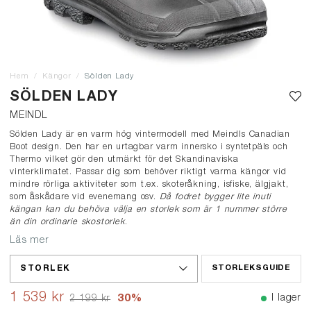
Hem
Kängor
Sölden Lady
SÖLDEN LADY
MEINDL
Sölden Lady är en varm hög vintermodell med Meindls Canadian
Boot design. Den har en urtagbar varm innersko i syntetpäls och
Thermo vilket gör den utmärkt för det Skandinaviska
vinterklimatet. Passar dig som behöver riktigt varma kängor vid
mindre rörliga aktiviteter som t.ex. skoteråkning, isfiske, älgjakt,
som åskådare vid evenemang osv.
Då fodret bygger lite inuti
kängan kan du behöva välja en storlek som är 1 nummer större
än din ordinarie skostorlek
.
Läs mer
STORLEK
STORLEKSGUIDE
1 539 kr
30
%
I lager
2 199 kr