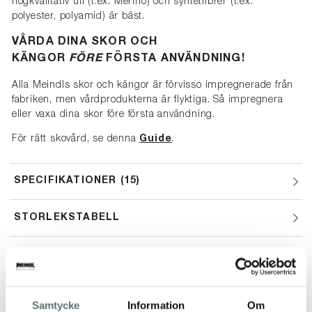
högkvalitativ ull (t.ex. Merino) och syntetfibrer (t.ex.
polyester, polyamid) är bäst.
VÅRDA DINA SKOR OCH
KÄNGOR
FÖRE
FÖRSTA ANVÄNDNING!
Alla Meindls skor och kängor är förvisso impregnerade från
fabriken, men vårdprodukterna är flyktiga. Så impregnera
eller vaxa dina skor före första användning.
För rätt skovård, se denna
Guide
.
SPECIFIKATIONER
15
STORLEKSTABELL
Samtycke
Information
Om
ANDRA TITTADE OCKSÅ PÅ