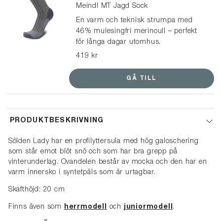
Meindl MT Jagd Sock
En varm och teknisk strumpa med
46% mulesingfri merinoull – perfekt
för långa dagar utomhus.
Kombinationen av merinoull och
419 kr
syntetiskt garn ger en optimal
passform och hjälper till att balansera
GÅ TILL
klimatet i dina skor. Håller fötterna
torra, bekväma och varma, även under
kyliga dagar. "Den skönaste strumpan
jag upplevt!"
PRODUKTBESKRIVNING
Sölden Lady har en profilyttersula med hög galoschering
som står emot blöt snö och som har bra grepp på
vinterunderlag. Ovandelen består av mocka och den har en
varm innersko i syntetpäls som är urtagbar.
Skafthöjd: 20 cm
Finns även som
herrmodell
och
juniormodell
.