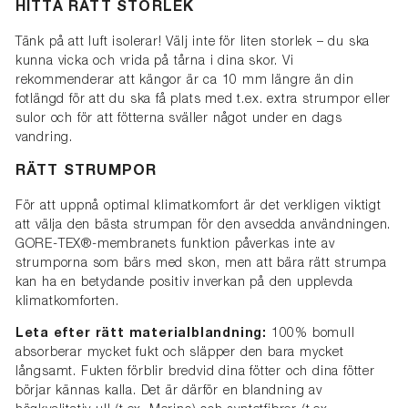
HITTA RÄTT STORLEK
Tänk på att luft isolerar! Välj inte för liten storlek – du ska
kunna vicka och vrida på tårna i dina skor. Vi
rekommenderar att kängor är ca 10 mm längre än din
fotlängd för att du ska få plats med t.ex. extra strumpor eller
sulor och för att fötterna sväller något under en dags
vandring.
RÄTT STRUMPOR
För att uppnå optimal klimatkomfort är det verkligen viktigt
att välja den bästa strumpan för den avsedda användningen.
GORE-TEX®-membranets funktion påverkas inte av
strumporna som bärs med skon, men att bära rätt strumpa
kan ha en betydande positiv inverkan på den upplevda
klimatkomforten.
Leta efter rätt materialblandning:
100% bomull
absorberar mycket fukt och släpper den bara mycket
långsamt. Fukten förblir bredvid dina fötter och dina fötter
börjar kännas kalla. Det är därför en blandning av