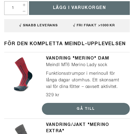
LÄGG I VARUKORGEN
√ SNABB LEVERANS
√ FRI FRAKT >1000 KR
FÖR DEN KOMPLETTA MEINDL-UPPLEVELSEN
VANDRING "MERINO" DAM
Meindl MT6 Merino Lady sock
Funktionsstrumpor i merinoull för
långa dagar utomhus. Ett skonsamt
val för dina fötter – oavsett aktivitet.
Tillverkad av mulesingfri merinoull och
329 kr
syntetiskt garn, vilket ger optimal
passform och ett balanserat klimat i
GÅ TILL
dina skor. En snäll strumpa för dina
fötter.
VANDRING/JAKT "MERINO
EXTRA"