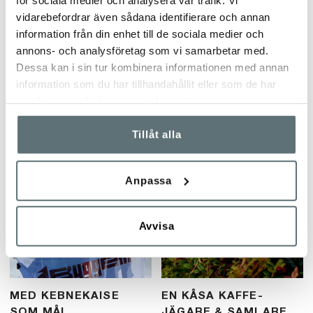
vidarebefordrar även sådana identifierare och annan
information från din enhet till de sociala medier och
annons- och analysföretag som vi samarbetar med.
EVELINA ÅSLUND - EN
EN KÅSA KAFFE -
Dessa kan i sin tur kombinera informationen med annan
LYCKANS DAG PÅ
FJÄLLEN
information som du har tillhandahållit eller som de har
FJÄLLET
Blogginlägg från vår nya Meindl-
samlat in när du har använt deras tjänster.
vän En Kåsa Kaffe! Om att koppla
Blogginlägg från vår Meindl-vän
ur och hämta kraft.
Evelina Åslund! Om en lyckad
Tillåt alla
jaktdag på fjället. En spännande
berättelse om ripjakt och att
träna hundar.
Anpassa
Avvisa
MED KEBNEKAISE
EN KÅSA KAFFE-
SOM MÅL
JÄGARE & SAMLARE