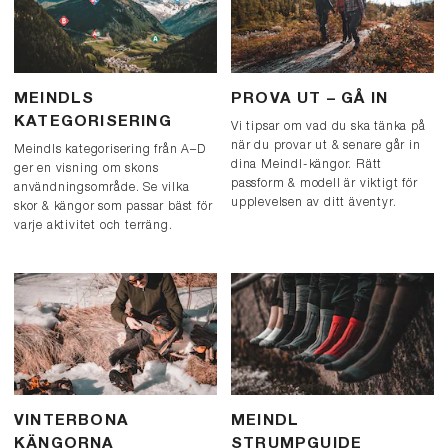
MEINDLS
PROVA UT – GÅ IN
KATEGORISERING
Vi tipsar om vad du ska tänka på
när du provar ut & senare går in
Meindls kategorisering från A–D
dina Meindl-kängor. Rätt
ger en visning om skons
passform & modell är viktigt för
användningsområde. Se vilka
upplevelsen av ditt äventyr.
skor & kängor som passar bäst för
varje aktivitet och terräng.
VINTERBONA
MEINDL
KÄNGORNA
STRUMPGUIDE