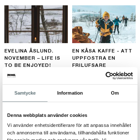
EVELINA ÅSLUND.
EN KÅSA KAFFE - ATT
NOVEMBER – LIFE IS
UPPFOSTRA EN
TO BE ENJOYED!
FRILUFSARE
Blogginlägg från vår Meindl-vän
Blogginlägg från vår Meindl-vän
Evelina Åslund. Om november
Viktor Lidin. Om att uppfostra
och vad mörkret gör med oss. Tid
barnen till friluftsmänniskor. Att
Samtycke
Information
Om
för reflektion och tid för vila.
fjällvandra med barn. En fin
berättelse om att vara utomhus
med barnen.
Denna webbplats använder cookies
Vi använder enhetsidentifierare för att anpassa innehållet
och annonserna till användarna, tillhandahålla funktioner
för sociala medier och analysera vår trafik. Vi