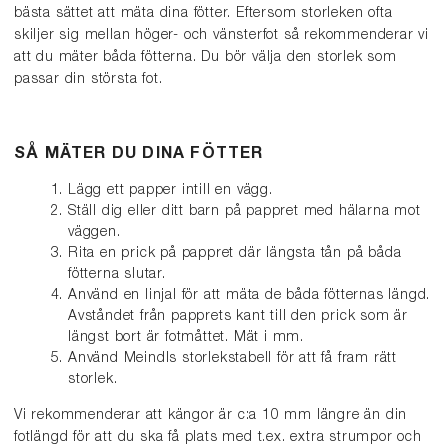
bästa sättet att mäta dina fötter. Eftersom storleken ofta
skiljer sig mellan höger- och vänsterfot så rekommenderar vi
att du mäter båda fötterna. Du bör välja den storlek som
passar din största fot.
SÅ MÄTER DU DINA FÖTTER
Lägg ett papper intill en vägg.
Ställ dig eller ditt barn på pappret med hälarna mot
väggen.
Rita en prick på pappret där längsta tån på båda
fötterna slutar.
Använd en linjal för att mäta de båda fötternas längd.
Avståndet från papprets kant till den prick som är
längst bort är fotmåttet. Mät i mm.
Använd Meindls storlekstabell för att få fram rätt
storlek.
Vi rekommenderar att kängor är c:a 10 mm längre än din
fotlängd för att du ska få plats med t.ex. extra strumpor och