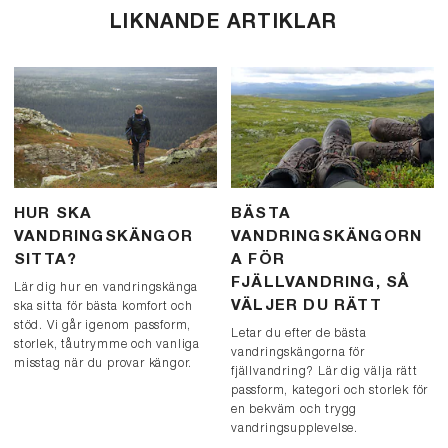
LIKNANDE ARTIKLAR
HUR SKA
BÄSTA
VANDRINGSKÄNGOR
VANDRINGSKÄNGORN
SITTA?
A FÖR
FJÄLLVANDRING, SÅ
Lär dig hur en vandringskänga
VÄLJER DU RÄTT
ska sitta för bästa komfort och
stöd. Vi går igenom passform,
Letar du efter de bästa
storlek, tåutrymme och vanliga
vandringskängorna för
misstag när du provar kängor.
fjällvandring? Lär dig välja rätt
passform, kategori och storlek för
en bekväm och trygg
vandringsupplevelse.