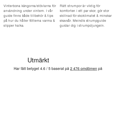
Vinterbona kängorna/stövlarna för
Rätt strumpor är viktig för
användning under vintern. I vår
komforten i ett par skor, gör stor
guide finns både tillbehör & tips
skillnad för skoklimatet & minskar
på hur du håller fötterna varma &
skavsår. Meindls strumpguide
slipper halka.
guidar dig i strumpdjungeln.