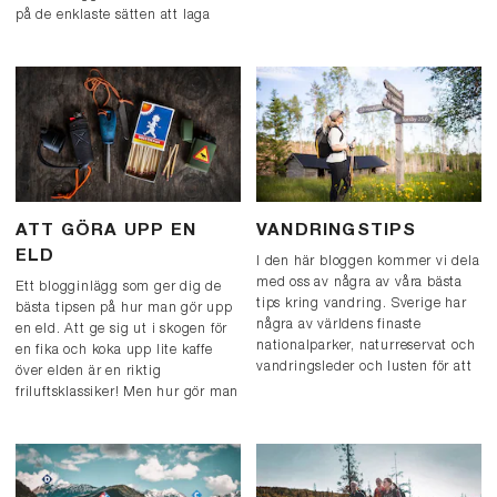
på de enklaste sätten att laga
mat på utomhus.
ATT GÖRA UPP EN
VANDRINGSTIPS
ELD
I den här bloggen kommer vi dela
med oss av några av våra bästa
Ett blogginlägg som ger dig de
tips kring vandring. Sverige har
bästa tipsen på hur man gör upp
några av världens finaste
en eld. Att ge sig ut i skogen för
nationalparker, naturreservat och
en fika och koka upp lite kaffe
vandringsleder och lusten för att
över elden är en riktig
ge sig ut är stor! Men hur
friluftsklassiker! Men hur gör man
kommer man igång?
egentligen upp en eld?