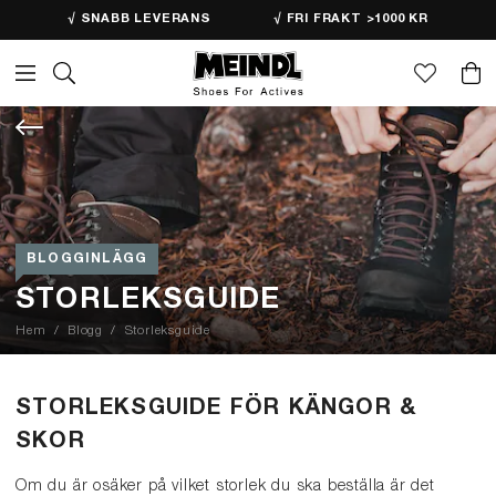
√ SNABB LEVERANS
√ FRI FRAKT >1000 KR
BLOGGINLÄGG
STORLEKSGUIDE
Hem
Blogg
Storleksguide
STORLEKSGUIDE FÖR KÄNGOR &
SKOR
Om du är osäker på vilket storlek du ska beställa är det