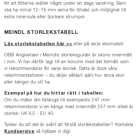
för att fötterna sväller något under en dags vandring. Barn
ska ha minst 12–15 mm extra för tillväxt och möjlighet till
extra innersula eller tjockare strumpor.
MEINDL STORLEKSTABELL
Läs storlekstabellen här >>
eller på varje skomodell.
OBS! Angivelsen i Meindls storleksguider är skons innermått
i mm. Vi har därför lagt till en kolumn med det fotmått som
vi rekommenderar för varje storlek. Detta är dock våra
rekommendationer – du väljer såklart själv hur stora skor
eller kängor du vill ha.
Exempel på hur du hittar rätt i tabellen:
Om du mäter din fotlängd till exempelvis 247 mm
rekommenderar vi en känga med innermått 257 mm vilket är
storlek: UK 6,5 - EU 40.
Tycker du att det är svårt att förstå storlekstabellen? Kontakta
Kundservice
så hjälper vi dig!