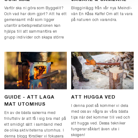
Varför ska ni göra som Byggelit?
Blogginlägg från vår nya Meindl-
Och vad har dom gjort? Att ha ett
vän En Kåsa Kaffe! Om att ta vara
gemensamt mål som ligger
på naturen och varandra.
utanför arbetsprestationen kan
hjälpa till att sammanföra en
grupp individer och skapa större
gemenskap på en arbetsplats.
GUIDE - ATT LAGA
ATT HUGGA VED
MAT UTOMHUS
I denna post så kommer vi dela
med oss av några av våra bästa
En av de bästa sakerna med
tips när det kommer till ved och
friluftsliv är att få i sig bra mat på
att hugga ved. Dessa tekniker
ett smidigt sätt i samband med
fungerar såklart även ute i
de olika aktiviteterna utomhus. I
skogen!
denna blogg försöker vi fokusera