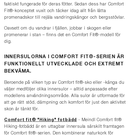
faktiskt fungerade för deras fötter. Sedan dess har Comfort
Fit®-konceptet vuxit och täcker idag allt från lätta
promenadskor till rejäla vandringskängor och bergsstövlar.
Oavsett om du vandrar i fjällen, jobbar i skogen eller
promenerar i stan – finns det en Comfort Fit®-modell för
dig.
INNERSULORNA I COMFORT FIT®-SERIEN ÄR
FUNKTIONELLT UTVECKLADE OCH EXTREMT
BEKVÄMA.
Beroende på vilken typ av Comfort fit®-sko eller -känga du
väljer medföljer olika innersulor – alltid anpassade efter
modellens användningsområde. Alla sulor är utformade för
att ge rätt stöd, dämpning och komfort för just den aktivitet
skon är tänkt för.
Comfort fit® "Hiking" fotbädd
- Meindl Comfort fit®
Hiking-fotbädd är en uttagbar innersula särskilt framtagen
för Comfort fit®-serien. Den kombinerar naturkork för