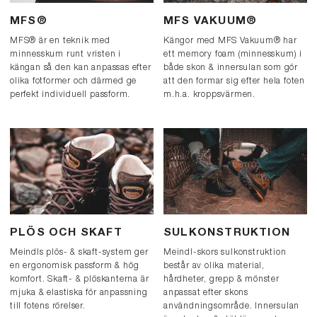
MFS®
MFS VAKUUM®
MFS® är en teknik med
Kängor med MFS Vakuum® har
minnesskum runt vristen i
ett memory foam (minnesskum) i
kängan så den kan anpassas efter
både skon & innersulan som gör
olika fotformer och därmed ge
att den formar sig efter hela foten
perfekt individuell passform.
m.h.a. kroppsvärmen.
PLÖS OCH SKAFT
SULKONSTRUKTION
Meindls plös- & skaft-system ger
Meindl-skors sulkonstruktion
en ergonomisk passform & hög
består av olika material,
komfort. Skaft- & plöskanterna är
hårdheter, grepp & mönster
mjuka & elastiska för anpassning
anpassat efter skons
till fotens rörelser.
användningsområde. Innersulan