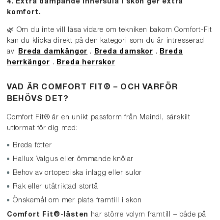
4. Extra dämpande innersula i skon ger extra
komfort.
🌿 Om du inte vill läsa vidare om tekniken bakom Comfort-Fit
kan du klicka direkt på den kategori som du är intresserad
av
:
Breda damkängor
.
Breda damskor
.
Breda
herrkängor
.
Breda herrskor
VAD ÄR COMFORT FIT® – OCH VARFÖR
BEHÖVS DET?
Comfort Fit® är en unikt passform från Meindl, särskilt
utformat för dig med:
Breda fötter
Hallux Valgus eller ömmande knölar
Behov av ortopediska inlägg eller sulor
Rak eller utåtriktad stortå
Önskemål om mer plats framtill i skon
Comfort Fit®-lästen
har större volym framtill – både på