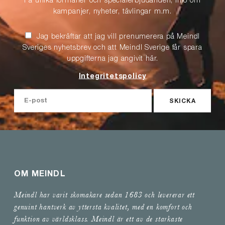
Få unika förmåner och specialerbjudanden, info om
kampanjer, nyheter, tävlingar m.m.
Jag bekräftar att jag vill prenumerera på Meindl
Sveriges nyhetsbrev och att Meindl Sverige får spara
uppgifterna jag angivit här.
Integritetspolicy
SKICKA
OM MEINDL
Meindl har varit skomakare sedan 1683 och levererar ett
genuint hantverk av yttersta kvalitet, med en komfort och
funktion av världsklass. Meindl är ett av de starkaste