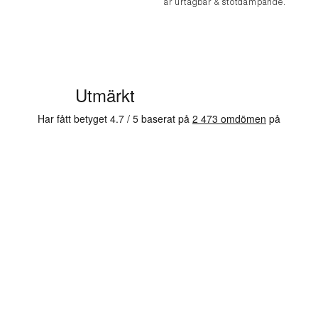
är urtagbar & stötdämpande.