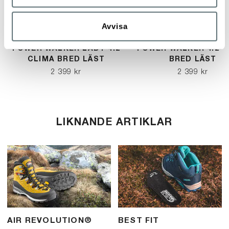
Avvisa
MEINDL
MEINDL
POWER WALKER LADY 4.2
POWER WALKER 4.2 C
CLIMA BRED LÄST
BRED LÄST
2 399 kr
2 399 kr
LIKNANDE ARTIKLAR
AIR REVOLUTION®
BEST FIT