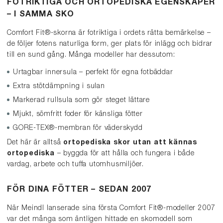
FOTRIKTIGA OCH ORTOPEDISKA EGENSKAPER
– I SAMMA SKO
Comfort Fit®-skorna är fotriktiga i ordets rätta bemärkelse –
de följer fotens naturliga form, ger plats för inlägg och bidrar
till en sund gång. Många modeller har dessutom:
Urtagbar innersula – perfekt för egna fotbäddar
Extra stötdämpning i sulan
Markerad rullsula som gör steget lättare
Mjukt, sömfritt foder för känsliga fötter
GORE-TEX®-membran för väderskydd
Det här är alltså
ortopediska skor utan att kännas
ortopediska
– byggda för att hålla och fungera i både
vardag, arbete och tuffa utomhusmiljöer.
FÖR DINA FÖTTER – SEDAN 2007
När Meindl lanserade sina första Comfort Fit®-modeller 2007
var det många som äntligen hittade en skomodell som