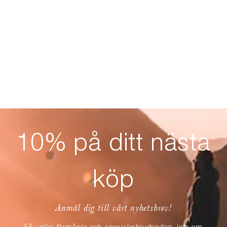
10% på ditt nästa
köp
Anmäl dig till vårt nyhetsbrev!