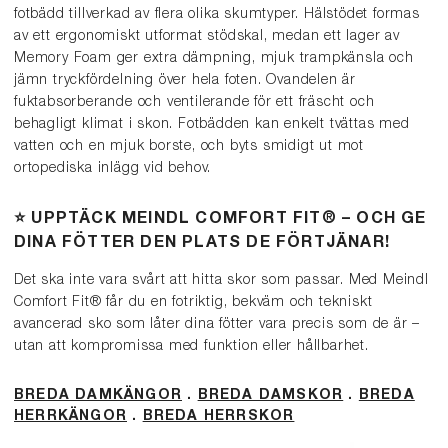
fotbädd tillverkad av flera olika skumtyper. Hälstödet formas
av ett ergonomiskt utformat stödskal, medan ett lager av
Memory Foam ger extra dämpning, mjuk trampkänsla och
jämn tryckfördelning över hela foten. Ovandelen är
fuktabsorberande och ventilerande för ett fräscht och
behagligt klimat i skon. Fotbädden kan enkelt tvättas med
vatten och en mjuk borste, och byts smidigt ut mot
ortopediska inlägg vid behov.
⭐️ UPPTÄCK MEINDL COMFORT FIT® – OCH GE
DINA FÖTTER DEN PLATS DE FÖRTJÄNAR!
Det ska inte vara svårt att hitta skor som passar. Med Meindl
Comfort Fit® får du en fotriktig, bekväm och tekniskt
avancerad sko som låter dina fötter vara precis som de är –
utan att kompromissa med funktion eller hållbarhet.
BREDA DAMKÄNGOR
.
BREDA DAMSKOR
.
BREDA
HERRKÄNGOR
.
BREDA HERRSKOR