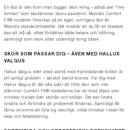
En läst är den form man bygger skon kring – alltså den "inre
formen" som bestämmer skons passform. Meindls Comfort
Fit®-modeller tillverkas på en egen, rymligare läst än
Meindls standardmodeller. Det innebär att du får en bredare
bas att stå på, vilket förbättrar både balans och hållning,
samtidigt som skon sitter ordentligt kring hälen.
SKOR SOM PASSAR DIG – ÄVEN MED HALLUX
VALGUS
Hallux Valgus, eller sned stortå med framträdande knölar, är
ett vanligt problem – särskilt bland kvinnor. För dig med
Hallux Valgus är det ofta svårt att hitta skor som inte
klämmer. Comfort Fit®-modellerna har en bred tåbox som
minskar trycket över stortån och knölen. Det kan lindra
smärta och förhindra att problemet förvärras. Samtidigt får
tårna utrymme att röra sig naturligt, vilket minskar risken för
skav och felbelastning.