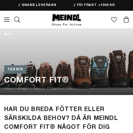
√ SNABB LEVERANS
√ FRI FRAKT >1000 KR
TEKNIK
COMFORT FIT®
Hem
Blogg
Teknik
Comfort fit®
HAR DU BREDA FÖTTER ELLER
SÄRSKILDA BEHOV? DÅ ÄR MEINDL
COMFORT FIT® NÅGOT FÖR DIG