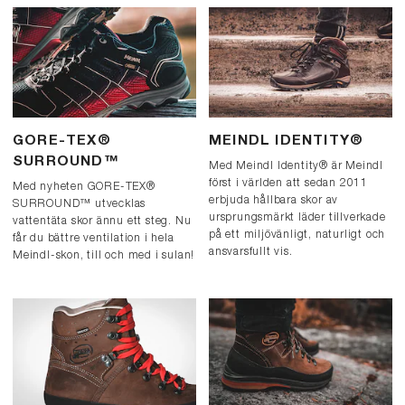
GORE-TEX®
MEINDL IDENTITY®
SURROUND™
Med Meindl Identity® är Meindl
först i världen att sedan 2011
Med nyheten GORE-TEX®
erbjuda hållbara skor av
SURROUND™ utvecklas
ursprungsmärkt läder tillverkade
vattentäta skor ännu ett steg. Nu
på ett miljövänligt, naturligt och
får du bättre ventilation i hela
ansvarsfullt vis.
Meindl-skon, till och med i sulan!