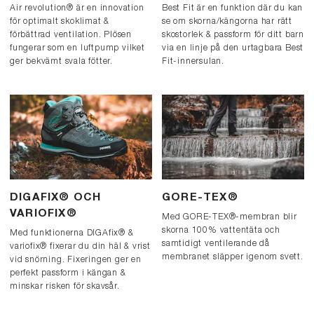
Air revolution® är en innovation
Best Fit är en funktion där du kan
för optimalt skoklimat &
se om skorna/kängorna har rätt
förbättrad ventilation. Plösen
skostorlek & passform för ditt barn
fungerar som en luftpump vilket
via en linje på den urtagbara Best
ger bekvämt svala fötter.
Fit-innersulan.
DIGAFIX® OCH
GORE-TEX®
VARIOFIX®
Med GORE-TEX®-membran blir
skorna 100% vattentäta och
Med funktionerna DIGAfix® &
samtidigt ventilerande då
variofix® fixerar du din häl & vrist
membranet släpper igenom svett.
vid snörning. Fixeringen ger en
perfekt passform i kängan &
minskar risken för skavsår.