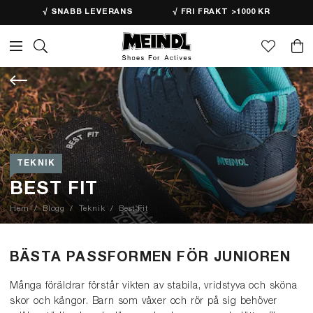
√ SNABB LEVERANS
√ FRI FRAKT >1000 KR
TEKNIK
BEST FIT
Hem
Blogg
Teknik
Best Fit
BÄSTA PASSFORMEN FÖR JUNIOREN
Många föräldrar förstår vikten av stabila, vridstyva och sköna
skor och kängor. Barn som växer och rör på sig behöver