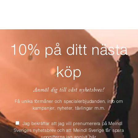
10% på ditt nästa
köp
Anmäl dig till vårt nyhetsbrev!
Få unika förmåner och specialerbjudanden, info om
kampanjer, nyheter, tävlingar m.m.
Jag bekräftar att jag vill prenumerera på Meindl
Sveriges nyhetsbrev och att Meindl Sverige får spara
uppgifterna jag angivit här.