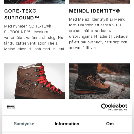
GORE-TEX®
MEINDL IDENTITY®
SURROUND™
Med Meindl Identity® är Meindl
först i världen att sedan 2011
Med nyheten GORE-TEX®
erbjuda hållbara skor av
SURROUND™ utvecklas
ursprungsmärkt läder tillverkade
vattentäta skor ännu ett steg. Nu
på ett miljövänligt, naturligt och
får du bättre ventilation i hela
ansvarsfullt vis.
Meindl-skon, till och med i sulan!
MFS®
MFS VAKUUM®
MFS® är en teknik med
Kängor med MFS Vakuum® har
minnesskum runt vristen i
ett memory foam (minnesskum) i
Samtycke
Information
Om
kängan så den kan anpassas efter
både skon & innersulan som gör
olika fotformer och därmed ge
att den formar sig efter hela foten