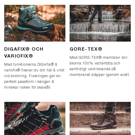
DIGAFIX® OCH
GORE-TEX®
VARIOFIX®
Med GORE-TEX®-membran blir
skorna 100% vattentäta och
Med funktionerna DIGAfix® &
samtidigt ventilerande då
variofix® fixerar du din häl & vrist
membranet släpper igenom svett.
vid snörning. Fixeringen ger en
perfekt passform i kängan &
minskar risken för skavsår.