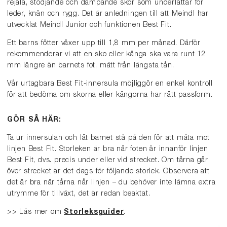
rejäla, stödjande och dämpande skor som underlättar för
leder, knän och rygg. Det är anledningen till att Meindl har
utvecklat Meindl Junior och funktionen Best Fit.
Ett barns fötter växer upp till 1,8 mm per månad. Därför
rekommenderar vi att en sko eller känga ska vara runt 12
mm längre än barnets fot, mätt från längsta tån.
Vår urtagbara Best Fit-innersula möjliggör en enkel kontroll
för att bedöma om skorna eller kängorna har rätt passform.
GÖR SÅ HÄR:
Ta ur innersulan och låt barnet stå på den för att mäta mot
linjen Best Fit. Storleken är bra när foten är innanför linjen
Best Fit, dvs. precis under eller vid strecket. Om tårna går
över strecket är det dags för följande storlek. Observera att
det är bra när tårna når linjen – du behöver inte lämna extra
utrymme för tillväxt, det är redan beaktat.
>> Läs mer om
Storleksguider
.