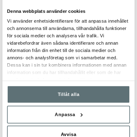
perfekt individuell passform.
m.h.a. kroppsvärmen.
Denna webbplats använder cookies
Vi använder enhetsidentifierare för att anpassa innehållet
och annonserna till användarna, tillhandahålla funktioner
för sociala medier och analysera vår trafik. Vi
vidarebefordrar även sådana identifierare och annan
information från din enhet till de sociala medier och
annons- och analysföretag som vi samarbetar med.
Dessa kan i sin tur kombinera informationen med annan
PLÖS OCH SKAFT
SULKONSTRUKTION
information som du har tillhandahållit eller som de har
Meindls plös- & skaft-system ger
Meindl-skors sulkonstruktion
samlat in när du har använt deras tjänster.
en ergonomisk passform & hög
består av olika material,
komfort. Skaft- & plöskanterna är
hårdheter, grepp & mönster
mjuka & elastiska för anpassning
anpassat efter skons
Tillåt alla
till fotens rörelser.
användningsområde. Innersulan
är urtagbar & stötdämpande.
Anpassa
Avvisa