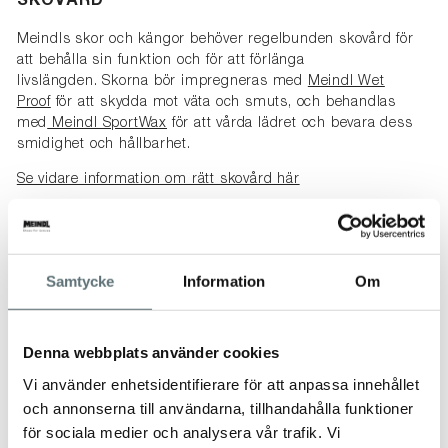
SKOVÅRD
Meindls skor och kängor behöver regelbunden skovård för
att behålla sin funktion och för att förlänga
livslängden. Skorna bör impregneras med
Meindl Wet
Proof
för att skydda mot väta och smuts, och behandlas
med
Meindl SportWax
för att vårda lädret och bevara dess
smidighet och hållbarhet.
Se vidare information om rätt skovård här
STORLEK
- Se rekommendationer i bildspelet.
Samtycke
Information
Om
-----------------------------------------------------
RÄTT STRUMPOR
Denna webbplats använder cookies
För att uppnå optimal klimatkomfort är det verkligen viktigt
Vi använder enhetsidentifierare för att anpassa innehållet
att välja den bästa strumpan för den avsedda användningen.
och annonserna till användarna, tillhandahålla funktioner
GORE-TEX®-membranets funktion påverkas inte av
strumporna som bärs med skon, men att bära rätt strumpa
för sociala medier och analysera vår trafik. Vi