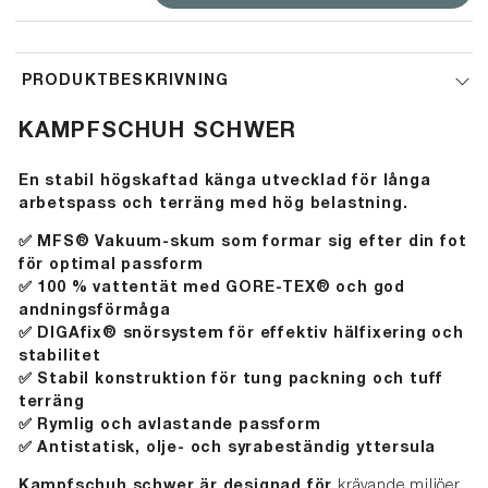
halkskydd – ett tydligt kvitto på bra
vind- och vattentäta yttre täcker de
grepp och hög kvalitet.
underbenen och skapar ett isolerande
luftskikt som hjälper till att behålla
värmen under de kallaste dagarna.
PRODUKTBESKRIVNING
KAMPFSCHUH SCHWER
En stabil högskaftad känga utvecklad för långa
arbetspass och terräng med hög belastning.
✅ MFS® Vakuum-skum som formar sig efter din fot
för optimal passform
✅
100 % vattentät med GORE-TEX® och god
andningsförmåga
✅
DIGAfix® snörsystem för effektiv hälfixering och
stabilitet
✅
Stabil konstruktion för tung packning och tuff
terräng
✅
Rymlig och avlastande passform
✅
Antistatisk, olje- och syrabeständig yttersula
Kampfschuh schwer är designad för
krävande miljöer