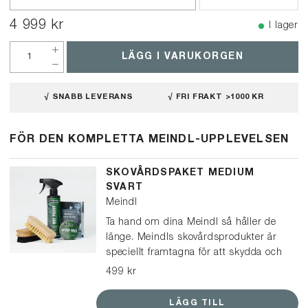
4 999 kr
I lager
LÄGG I VARUKORGEN
√ SNABB LEVERANS
√ FRI FRAKT >1000 KR
FÖR DEN KOMPLETTA MEINDL-UPPLEVELSEN
SKOVÅRDSPAKET MEDIUM
SVART
Meindl
Ta hand om dina Meindl så håller de
länge. Meindls skovårdsprodukter är
speciellt framtagna för att skydda och
vårda Meindl-kängor och skor. Det här
499 kr
paketet passar för kängor och lågskor
i svart läder, och kan också användas
LÄGG TILL