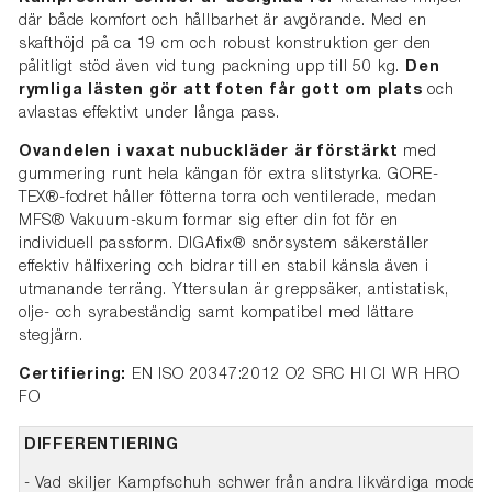
där både komfort och hållbarhet är avgörande. Med en
skafthöjd på ca 19 cm och robust konstruktion ger den
pålitligt stöd även vid tung packning upp till 50 kg.
Den
rymliga lästen gör att foten får gott om plats
och
avlastas effektivt under långa pass.
Ovandelen i vaxat nubuckläder är förstärkt
med
gummering runt hela kängan för extra slitstyrka. GORE-
TEX®-fodret håller fötterna torra och ventilerade, medan
MFS® Vakuum-skum formar sig efter din fot för en
individuell passform. DIGAfix® snörsystem säkerställer
effektiv hälfixering och bidrar till en stabil känsla även i
utmanande terräng. Yttersulan är greppsäker, antistatisk,
olje- och syrabeständig samt kompatibel med lättare
stegjärn.
Certifiering:
EN ISO 20347:2012 O2 SRC HI CI WR HRO
FO
DIFFERENTIERING
- Vad skiljer Kampfschuh schwer från andra likvärdiga modelle