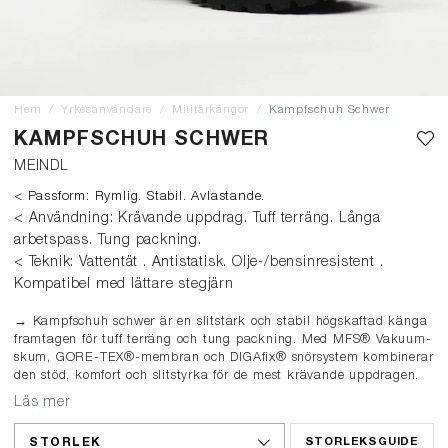
Hem
Yrkesanvändare
Militärkängor
Kampfschuh Schwer
KAMPFSCHUH SCHWER
MEINDL
< Passform: Rymlig. Stabil. Avlastande.
< Användning: Krävande uppdrag. Tuff terräng. Långa
arbetspass. Tung packning.
< Teknik: Vattentät . Antistatisk. Olje-/bensinresistent .
Kompatibel med lättare stegjärn
→ Kampfschuh schwer är en slitstark och stabil högskaftad känga
framtagen för tuff terräng och tung packning. Med MFS® Vakuum-
skum, GORE-TEX®-membran och DIGAfix® snörsystem kombinerar
den stöd, komfort och slitstyrka för de mest krävande uppdragen.
Läs mer
STORLEK
STORLEKSGUIDE