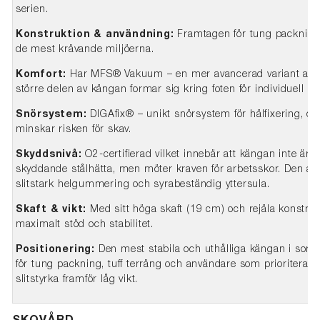
serien.
Konstruktion & användning:
Framtagen för tung packning 
de mest krävande miljöerna.
Komfort:
Har MFS® Vakuum – en mer avancerad variant av 
större delen av kängan formar sig kring foten för individuell p
Snörsystem:
DIGAfix® – unikt snörsystem för hälfixering, öka
minskar risken för skav.
Skyddsnivå:
O2-certifierad vilket innebär att kängan inte är
skyddande stålhätta, men möter kraven för arbetsskor. Den är v
slitstark helgummering och syrabeständig yttersula.
Skaft & vikt:
Med sitt höga skaft (19 cm) och rejäla konstru
maximalt stöd och stabilitet.
Positionering:
Den mest stabila och uthålliga kängan i sorti
för tung packning, tuff terräng och användare som prioriterar
slitstyrka framför låg vikt.