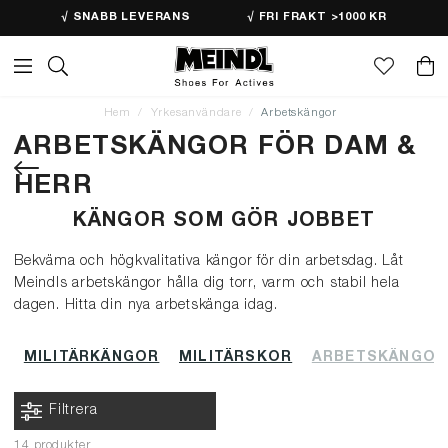
√ SNABB LEVERANS
√ FRI FRAKT >1000 KR
Hem
Yrkesanvändare
Arbetskängor
ARBETSKÄNGOR FÖR DAM &
HERR
KÄNGOR SOM GÖR JOBBET
Bekväma och högkvalitativa kängor för din arbetsdag. Låt
Meindls arbetskängor hålla dig torr, varm och stabil hela
dagen. Hitta din nya arbetskänga idag.
MILITÄRKÄNGOR
MILITÄRSKOR
ARBETSKÄNGOR
Filtrera
14 produkter