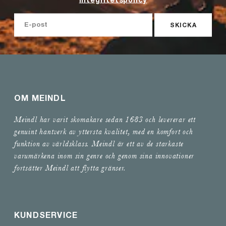
Integritetspolicy
Även om Meindls alla kängor har lång livslängd är det alltid
viktigt att du tar hand om dina kängor på bästa sätt.
SKICKA
Framförallt om du arbetar i kängorna och har på dig dom
varje dag. Rengör kängorna regelbundet från smuts med en
mjuk borste eller en fuktig trasa. Impregnera även kängorna
för att skydda mot vatten och smuts. Klicka här för att se
våra
skovårdspordukter
. Och den dagen sulan börjar slitas ut
så behöver du inte köpa nya kängor utan kan ta del av
OM MEINDL
Meindls sulkassetbyte
, så blir dina kängor som nya igen.
Meindl har varit skomakare sedan 1683 och levererar ett
genuint hantverk av yttersta kvalitet, med en komfort och
funktion av världsklass. Meindl är ett av de starkaste
varumärkena inom sin genre och genom sina innovationer
fortsätter Meindl att flytta gränser.
KUNDSERVICE