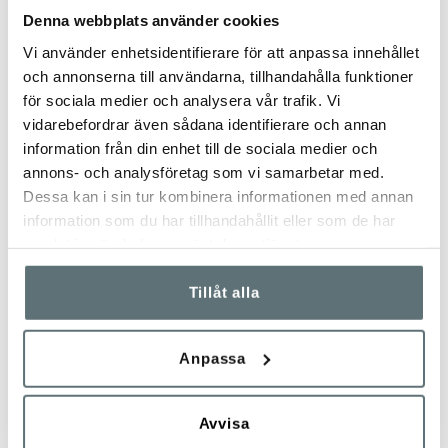
Denna webbplats använder cookies
Vi använder enhetsidentifierare för att anpassa innehållet
DU HAR SETT 14 AV 14 PRODUKTER
och annonserna till användarna, tillhandahålla funktioner
för sociala medier och analysera vår trafik. Vi
vidarebefordrar även sådana identifierare och annan
När det gäller arbetskängor är kvalitet och komfort av största
information från din enhet till de sociala medier och
vikt. Här hos Meindl hittar du ett brett utbud av kängor som
annons- och analysföretag som vi samarbetar med.
uppfyller dessa krav. Meindls kängor är kända för hög kvalitet
Dessa kan i sin tur kombinera informationen med annan
och lång livslängd vilket gör dem till ett smart val för
information som du har tillhandahållit eller som de har
yrkesverksamma inom en mängd olika sektorer.
samlat in när du har använt deras tjänster.
BEKVÄMA ARBETSKÄNGOR FÖR
Tillåt alla
LÅNGA DAGAR
Är du på jakt efter arbetskängor som är robusta och klarar
Anpassa
utomhusarbeten under tuffa förhållanden? I så fall kan vi
rekommendera modeller
Dovre PRO
, som också blev “Årets
Meindl-känga” så sent som 2021. Det är en unsexkänga som
Avvisa
utöver att vara lämplig i arbete även passar för jakt eller