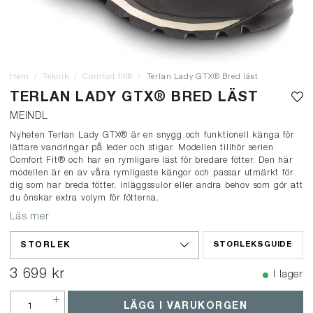
Hem
Teknik
Comfort fit®
Terlan Lady GTX® Bred läst
TERLAN LADY GTX® BRED LÄST
MEINDL
Nyheten Terlan Lady GTX® är en snygg och funktionell känga för
lättare vandringar på leder och stigar. Modellen tillhör serien
Comfort Fit® och har en rymligare läst för bredare fötter. Den här
modellen är en av våra rymligaste kängor och passar utmärkt för
dig som har breda fötter, inläggssulor eller andra behov som gör att
du önskar extra volym för fötterna.
Läs mer
STORLEK
STORLEKSGUIDE
3 699 kr
I lager
LÄGG I VARUKORGEN