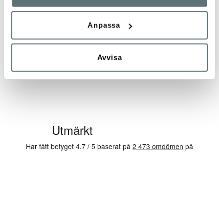
MEINDL
Anpassa
KANSAS LADY GTX®
PROMENAD/VANDRI
"BAS" DAM
3 399 kr
110 kr
219 kr
Avvisa