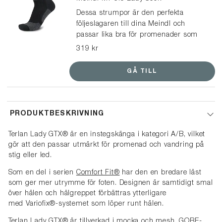
Dessa strumpor är den perfekta
följeslagaren till dina Meindl och
passar lika bra för promenader som
vandringar. En multifunktionell och lätt
319 kr
strumpa, tillverkad av mulesingfri
merinoull och syntetiskt garn, vilket
GÅ TILL
ger optimal passform och ett
balanserat klimat i dina skor.
PRODUKTBESKRIVNING
Terlan Lady GTX® är en instegskänga i kategori A/B, vilket
gör att den passar utmärkt för promenad och vandring på
stig eller led.
Som en del i serien
Comfort Fit®
har den en bredare läst
som ger mer utrymme för foten. Designen är samtidigt smal
över hälen och hälgreppet förbättras ytterligare
med Variofix®-systemet som löper runt hälen.
Terlan Lady GTX® är tillverkad i mocka och mesh. GORE-