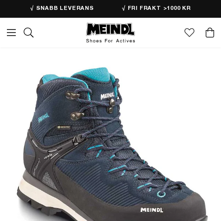
√ SNABB LEVERANS
√ FRI FRAKT >1000 KR