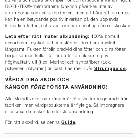
att välja den bästa strumpan för den avsedda användningen.
GORE-TEX®-membranets funktion påverkas inte av
strumporna som bärs med skon, men att bära rätt strumpa
kan ha en betydande positiv inverkan på den upplevda
klimatkomforten, och även förhindra obehag såsom skoskav.
Leta efter rätt materialblandning:
100% bomull
absorberar mycket fukt och släpper den bara mycket
långsamt. Fukten förblir bredvid dina fötter och dina fötter
börjar kännas kalla. Det är därför en blandning av
högkvalitativ ull (t.ex. Merino) och syntetfibrer (t.ex.
polyester, polyamid) är bäst. Läs mer i vår
Strumpguide
.
VÅRDA DINA SKOR OCH
KÄNGOR
FÖRE
FÖRSTA ANVÄNDNING!
Alla Meindls skor och kängor är förvisso impregnerade från
fabriken, men vårdprodukterna är flyktiga. Så impregnera
eller vaxa dina skor före första användning.
För rätt skovård, se denna
Guide
.