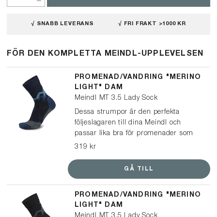
√ SNABB LEVERANS
√ FRI FRAKT >1000 KR
FÖR DEN KOMPLETTA MEINDL-UPPLEVELSEN
PROMENAD/VANDRING "MERINO
LIGHT" DAM
Meindl MT 3.5 Lady Sock
Dessa strumpor är den perfekta
följeslagaren till dina Meindl och
passar lika bra för promenader som
vandringar. En multifunktionell och lätt
319 kr
strumpa, tillverkad av mulesingfri
merinoull och syntetiskt garn, vilket
GÅ TILL
ger optimal passform och ett
balanserat klimat i dina skor.
PROMENAD/VANDRING "MERINO
LIGHT" DAM
Meindl MT 3.5 Lady Sock