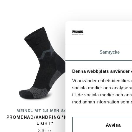
Samtycke
Denna webbplats använder 
Vi använder enhetsidentifierar
sociala medier och analysera 
till de sociala medier och a
med annan information som du 
MEINDL MT 3.5 MEN SOCK
MEINDL MT 
PROMENAD/VANDRING "MERINO
PROMENAD/VA
LIGHT"
LIGH
Avvisa
319 kr
31