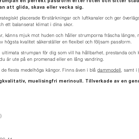
trumpan en perfekt passform efter foten och sitter stad
n att glida, skava eller vecka sig.
ategiskt placerade förstärkningar och luftkanaler och ger överläg
ch ett balanserat klimat i dina skor.
rar, känns mjuk mot huden och håller strumporna fräscha längre,
v högsta kvalitet säkerställer en flexibel och följsam passform.
ultimata strumpan för dig som vill ha hållbarhet, prestanda och k
du är ute på en promenad eller en lång vandring.
r de flesta medelhöga kängor. Finns även i blå
dammodell
, samt i
valitativ, muelisingfri merinoull. Tillverkade av en genu
)