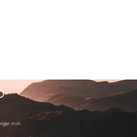
p
lingar m.m.