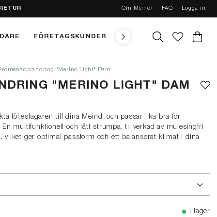
 RETUR
Om Meindl
FAQ
Logga in
NDARE
FÖRETAGSKUNDER
TEKNIK
MEINDL CONC
Promenad/vandring "Merino Light" Dam
DRING "MERINO LIGHT" DAM
a följeslagaren till dina Meindl och passar lika bra för
n multifunktionell och lätt strumpa, tillverkad av mulesingfri
, vilket ger optimal passform och ett balanserat klimat i dina
I lager