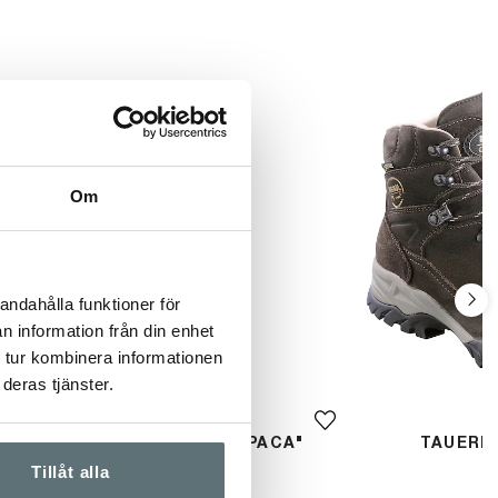
Om
andahålla funktioner för
n information från din enhet
 tur kombinera informationen
deras tjänster.
MEINDL
MT WORK SOCK "ALPACA"
TAUERN 
Tillåt alla
329 kr
3