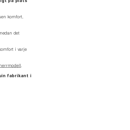
igt på plats
sen komfort,
 medan det
omfort i varje
herrmodell
.
in fabrikant i