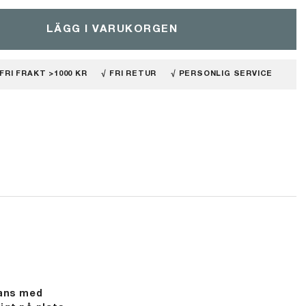
LÄGG I VARUKORGEN
 FRI FRAKT >1000 KR
√ FRI RETUR
√ PERSONLIG SERVICE
mans med