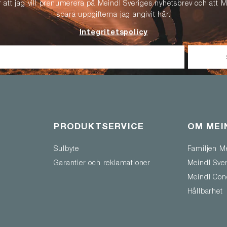
r att jag vill prenumerera på Meindl Sveriges nyhetsbrev och att M
spara uppgifterna jag angivit här.
Integritetspolicy
PRODUKTSERVICE
OM MEI
Sulbyte
Familjen M
Garantier och reklamationer
Meindl Sve
Meindl Con
Hållbarhet