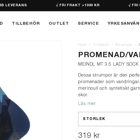
BB LEVERANS
√ FRI FRAKT >1000 KR
√ FRI
D
TILLBEHÖR
OUTLET
SERVICE
YRKESANVÄ
Hem
Tillbehör
Strumpor
PROMENAD/VAN
MEINDL MT 3.5 LADY SOCK
Dessa strumpor är den perfekt
promenader som vandringar. E
merinoull och syntetiskt garn
skor.
Läs mer
STORLEK
319 kr