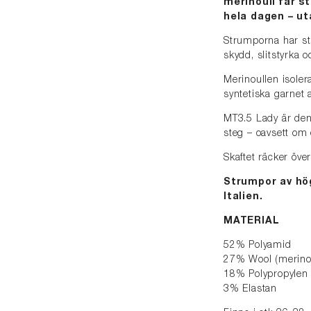
merinoull får s
hela dagen – uta
Strumporna har str
skydd, slitstyrka o
Merinoullen isole
syntetiska garnet a
MT3.5 Lady är den 
steg – oavsett om 
Skaftet räcker öve
Strumpor av högk
Italien.
MATERIAL
52% Polyamid
27% Wool (merino
18% Polypropylen
3% Elastan