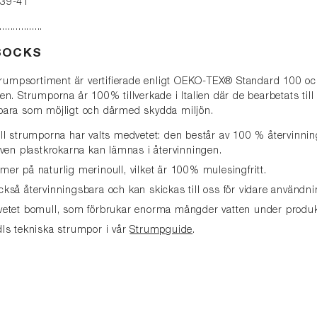
, 39-41
................
SOCKS
rumpsortiment är vertifierade enligt
OEKO-TEX® Standard 100 och
. Strumporna är 100% tillverkade i Italien där de bearbetats til
llbara som möjligt och därmed skydda miljön.
ill strumporna
har valts medvetet: den består av 100 % återvinnin
ven plastkrokarna kan lämnas i återvinningen.
lltmer på naturlig merinoull, v
ilket är 100% mulesingfritt.
kså återvinningsbara och kan skickas till oss för vidare användni
vetet bomull, som förbrukar enorma mängder vatten under produk
s tekniska strumpor i vår
Strumpguide
.