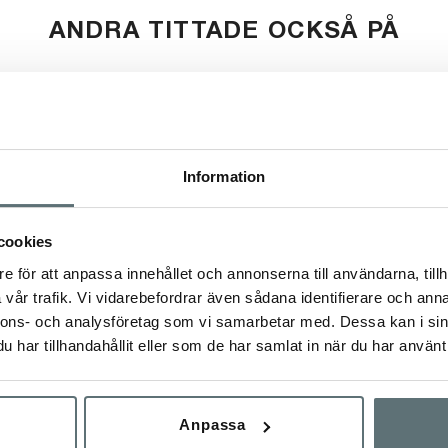
ANDRA TITTADE OCKSÅ PÅ
Information
cookies
e för att anpassa innehållet och annonserna till användarna, tillh
vår trafik. Vi vidarebefordrar även sådana identifierare och anna
nnons- och analysföretag som vi samarbetar med. Dessa kan i sin
har tillhandahållit eller som de har samlat in när du har använt 
3.5 LADY SOCK
MEINDL MT 3.5 MEN SOCK
NDRING "MERINO
PROMENAD/VANDRING "MERINO
T" DAM
LIGHT"
Anpassa
9 kr
319 kr