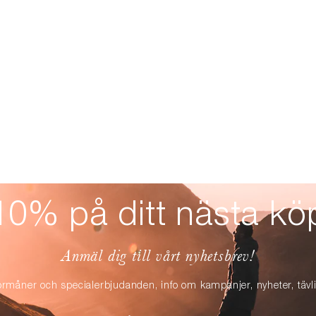
10% på ditt nästa kö
Anmäl dig till vårt nyhetsbrev!
örmåner och specialerbjudanden, info om kampanjer, nyheter, täv