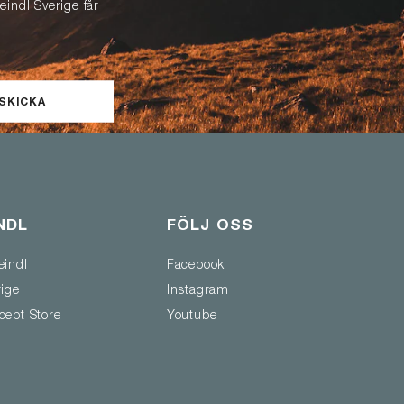
eindl Sverige får
SKICKA
NDL
FÖLJ OSS
eindl
Facebook
rige
Instagram
cept Store
Youtube