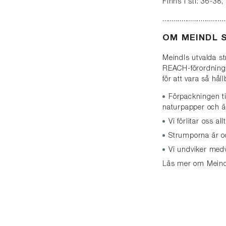
Finns i stl: 36-38
.................................
OM MEINDL 
Meindls utvalda st
REACH-förordningen
för att vara så hå
Förpackningen t
naturpapper och ä
Vi förlitar oss a
Strumporna är oc
Vi undviker med
Läs mer om Meindl