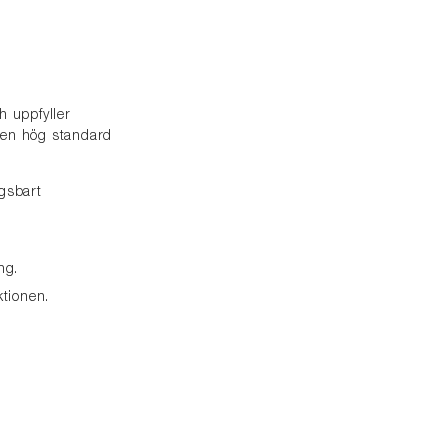
 uppfyller
l en hög standard
gsbart
ng.
tionen.