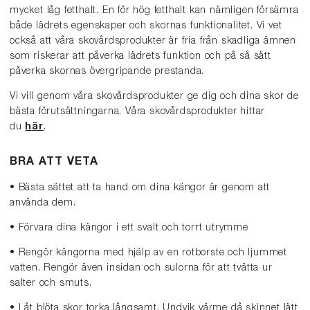
mycket låg fetthalt. En för hög fetthalt kan nämligen försämra
både lädrets egenskaper och skornas funktionalitet. Vi vet
också att våra skovårdsprodukter är fria från skadliga ämnen
som riskerar att påverka lädrets funktion och på så sätt
påverka skornas övergripande prestanda.
Vi vill genom våra skovårdsprodukter ge dig och dina skor de
bästa förutsättningarna. Våra skovårdsprodukter hittar
du
här
.
BRA ATT VETA
• Bästa sättet att ta hand om dina kängor är genom att
använda dem.
• Förvara dina kängor i ett svalt och torrt utrymme
• Rengör kängorna med hjälp av en rotborste och ljummet
vatten. Rengör även insidan och sulorna för att tvätta ur
salter och smuts.
• Låt blöta skor torka långsamt. Undvik värme då skinnet lätt