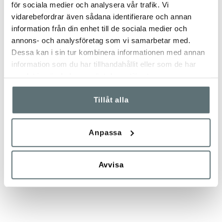
för sociala medier och analysera vår trafik. Vi
REPARATIONER
SECOND HAND
vidarebefordrar även sådana identifierare och annan
Meindls skor är tillverkade för att
Ett bra alternativ till vanlig
information från din enhet till de sociala medier och
kunna repareras. Läs mer om
konsumtion är att handla
annons- och analysföretag som vi samarbetar med.
vilka reparationer som vi kan
begagnat. Second Hand-
utföra och vad du behöver tänka
sortimentet hittar du i Meindl
Dessa kan i sin tur kombinera informationen med annan
på.
Concept Store i Östersund.
information som du har tillhandahållit eller som de har
samlat in när du har använt deras tjänster.
Tillåt alla
Anpassa
Avvisa