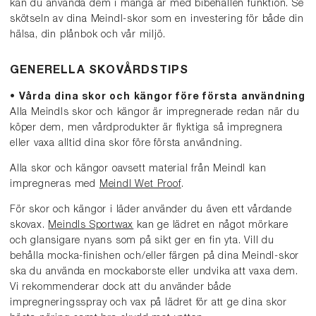
kan du använda dem i många år med bibehållen funktion. Se
skötseln av dina Meindl-skor som en investering för både din
hälsa, din plånbok och vår miljö.
GENERELLA SKOVÅRDSTIPS
• Vårda dina skor och kängor före första användning
Alla Meindls skor och kängor är impregnerade redan när du
köper dem, men vårdprodukter är flyktiga så impregnera
eller vaxa alltid dina skor före första användning.
Alla skor och kängor oavsett material från Meindl kan
impregneras med
Meindl Wet Proof
.
För skor och kängor i läder använder du även ett vårdande
skovax.
Meindls Sportwax
kan ge lädret en något mörkare
och glansigare nyans som på sikt ger en fin yta. Vill du
behålla mocka-finishen och/eller färgen på dina Meindl-skor
ska du använda en mockaborste eller undvika att vaxa dem.
Vi rekommenderar dock att du använder både
impregneringsspray och vax på lädret för att ge dina skor