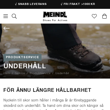
√ SNABB LEVERANS
√ FRI FRAKT >1000 KR
PRODUKTSERVICE
UNDERHÅLL
Hem
Service
Produktservice
Underhåll
FÖR ÄNNU LÄNGRE HÅLLBARHET
Nyckeln till skor som håller i många år är förebyggande
skovård och underhåll. Ta hand om dina skor och kängor så