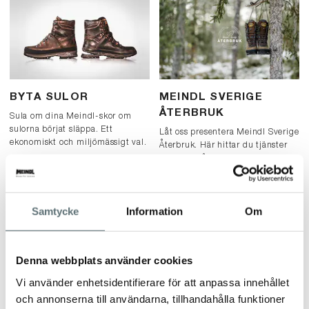
BYTA SULOR
MEINDL SVERIGE
ÅTERBRUK
Sula om dina Meindl-skor om
sulorna börjat släppa. Ett
Låt oss presentera Meindl Sverige
ekonomiskt och miljömässigt val.
Återbruk. Här hittar du tjänster
för underhåll & reparationer av
dina skor, & även återbruk i vårt
Second Hand-sortiment.
Samtycke
Information
Om
Denna webbplats använder cookies
Vi använder enhetsidentifierare för att anpassa innehållet
och annonserna till användarna, tillhandahålla funktioner