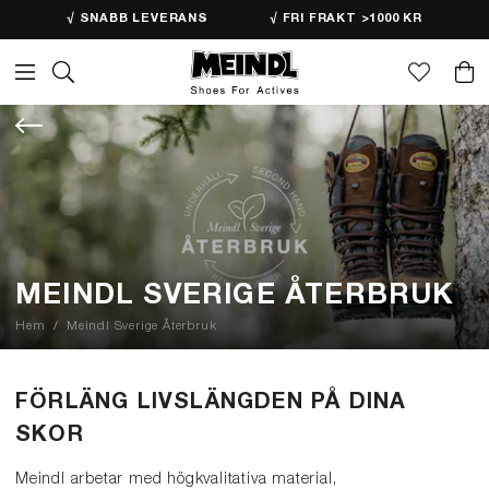
√ SNABB LEVERANS
√ FRI FRAKT >1000 KR
MEINDL SVERIGE ÅTERBRUK
Hem
Meindl Sverige Återbruk
FÖRLÄNG LIVSLÄNGDEN PÅ DINA
SKOR
Meindl arbetar med högkvalitativa material,