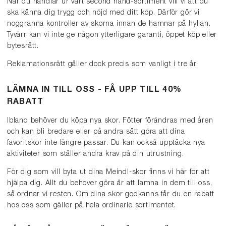
När du handlar ur vårt second hand-sortiment vill vi att du
ska känna dig trygg och nöjd med ditt köp. Därför gör vi
noggranna kontroller av skorna innan de hamnar på hyllan.
Tyvärr kan vi inte ge någon ytterligare garanti, öppet köp eller
bytesrätt.
Reklamationsrätt gäller dock precis som vanligt i tre år.
LÄMNA IN TILL OSS - FÅ UPP TILL 40%
RABATT
Ibland behöver du köpa nya skor. Fötter förändras med åren
och kan bli bredare eller på andra sätt göra att dina
favoritskor inte längre passar. Du kan också upptäcka nya
aktiviteter som ställer andra krav på din utrustning.
För dig som vill byta ut dina Meindl-skor finns vi här för att
hjälpa dig. Allt du behöver göra är att lämna in dem till oss,
så ordnar vi resten. Om dina skor godkänns får du en rabatt
hos oss som gäller på hela ordinarie sortimentet.