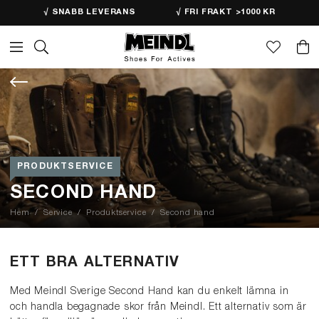
√ SNABB LEVERANS
√ FRI FRAKT >1000 KR
PRODUKTSERVICE
SECOND HAND
Hem
Service
Produktservice
Second hand
ETT BRA ALTERNATIV
Med Meindl Sverige Second Hand kan du enkelt lämna in
och handla begagnade skor från Meindl. Ett alternativ som är