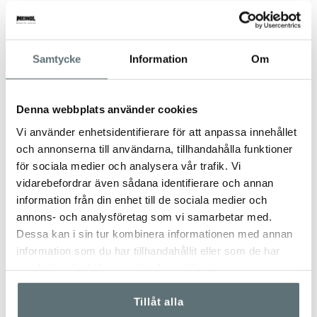
UNDERHÅLL
REPARATIONER
Lär dig allt du behöver veta för ta
Meindls skor är tillverkade för att
hand om dina skor. Allt från
kunna repareras. Läs mer om
Samtycke
Information
Om
skovård till förvaring hjälper dina
vilka reparationer som vi kan
skor att fungera och hålla länge.
utföra och vad du behöver tänka
på.
Denna webbplats använder cookies
Vi använder enhetsidentifierare för att anpassa innehållet
och annonserna till användarna, tillhandahålla funktioner
för sociala medier och analysera vår trafik. Vi
vidarebefordrar även sådana identifierare och annan
information från din enhet till de sociala medier och
annons- och analysföretag som vi samarbetar med.
Dessa kan i sin tur kombinera informationen med annan
information som du har tillhandahållit eller som de har
samlat in när du har använt deras tjänster.
Tillåt alla