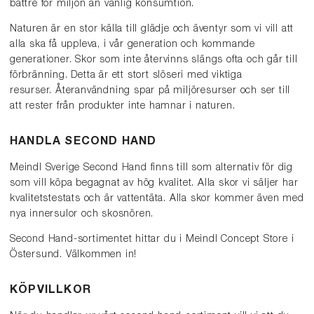
bättre för miljön än vanlig konsumtion.
Naturen är en stor källa till glädje och äventyr som vi vill att
alla ska få uppleva, i vår generation och kommande
generationer. Skor som inte återvinns slängs ofta och går till
förbränning. Detta är ett stort slöseri med viktiga
resurser. Återanvändning spar på miljöresurser och ser till
att rester från produkter inte hamnar i naturen.
HANDLA SECOND HAND
Meindl Sverige Second Hand finns till som alternativ för dig
som vill köpa begagnat av hög kvalitet. Alla skor vi säljer har
kvalitetstestats och är vattentäta. Alla skor kommer även med
nya innersulor och skosnören.
Second Hand-sortimentet hittar du i Meindl Concept Store i
Östersund. Välkommen in!
KÖPVILLKOR