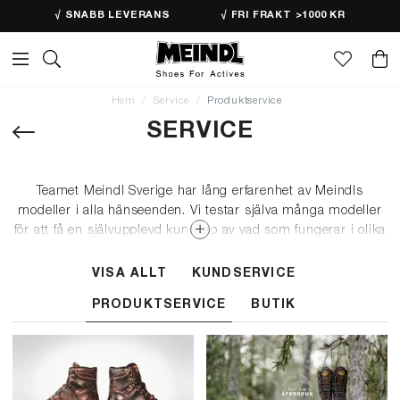
√ SNABB LEVERANS
√ FRI FRAKT >1000 KR
Hem
Service
Produktservice
SERVICE
Teamet Meindl Sverige har lång erfarenhet av Meindls
modeller i alla hänseenden. Vi testar själva många modeller
för att få en självupplevd kunskap av vad som fungerar i olika
situationer, terräng och klimat.
VISA ALLT
KUNDSERVICE
På serviceavdelningen har vi kunskap om det mesta som kan
hända med en sko eller känga och hur det ska åtgärdas. Vi
PRODUKTSERVICE
BUTIK
kan erbjuda uppfräschning av dina Meindl-favoriter, byte av
hela sulkassetten, reklamationshantering, kontroll av
vattentäthet i vår GORE-TEX®-centrifug och allmän hjälp vid
frågor och funderingar.