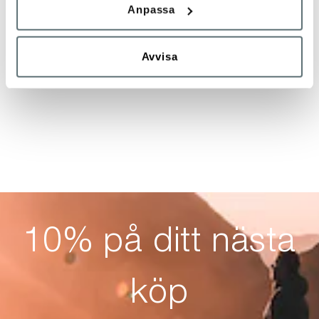
Anpassa
Avvisa
10% på ditt nästa
köp