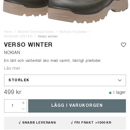
Hem
Meindl Concept Store
Nokian Footwear
NOKIAN VINTER
Verso winter
VERSO WINTER
NOKIAN
En lätt och vattentät sko med varmt, härligt pilefoder.
Läs mer
STORLEK
499 kr
I lager
LÄGG I VARUKORGEN
√ SNABB LEVERANS
√ FRI FRAKT >1000 KR