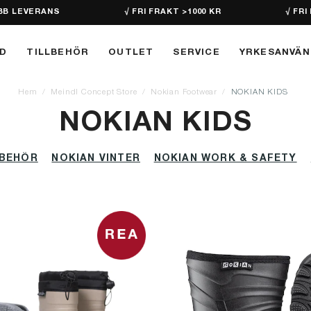
BB LEVERANS
√ FRI FRAKT >1000 KR
√ FRI
D
TILLBEHÖR
OUTLET
SERVICE
YRKESANVÄ
Hem
Meindl Concept Store
Nokian Footwear
NOKIAN KIDS
NOKIAN KIDS
LBEHÖR
NOKIAN VINTER
NOKIAN WORK & SAFETY