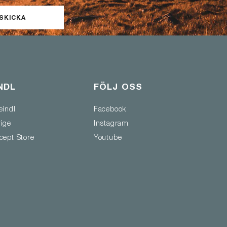
SKICKA
NDL
FÖLJ OSS
eindl
Facebook
rige
Instagram
cept Store
Youtube