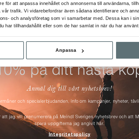
e för att anpassa innehållet och annonserna till användarna, tillh
vår trafik. Vi vidarebefordrar även sådana identifierare och anna
nnons- och analysföretag som vi samarbetar med. Dessa kan i sin
har tillhandahållit eller som de har samlat in när du har använt 
Anpassa
10% på ditt nästa kö
Anmäl dig till vårt nyhetsbrev!
örmåner och specialerbjudanden, info om kampanjer, nyheter, täv
r att jag vill prenumerera på Meindl Sveriges nyhetsbrev och att M
spara uppgifterna jag angivit här.
Integritetspolicy