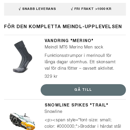
√ SNABB LEVERANS
√ FRI FRAKT >1000 KR
FÖR DEN KOMPLETTA MEINDL-UPPLEVELSEN
VANDRING "MERINO"
Meindl MT6 Merino Men sock
Funktionsstrumpor i merinoull för
långa dagar utomhus. Ett skonsamt
val för dina fötter – oavsett aktivitet.
Tillverkad av mulesingfri merinoull och
329 kr
syntetiskt garn, vilket ger optimal
passform och ett balanserat klimat i
GÅ TILL
dina skor. En snäll strumpa för dina
fötter.
SNOWLINE SPIKES "TRAIL"
Snowline
<p><span style="font-size: small;
color: #000000;">Broddar i härdat stål