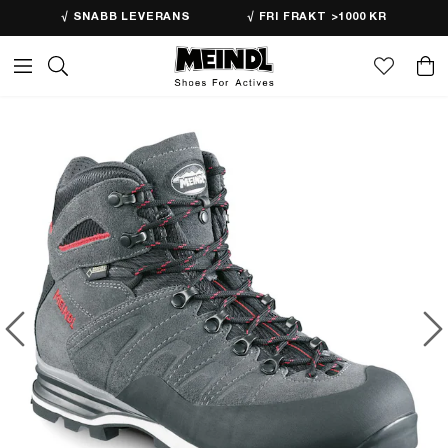
√ SNABB LEVERANS
√ FRI FRAKT >1000 KR