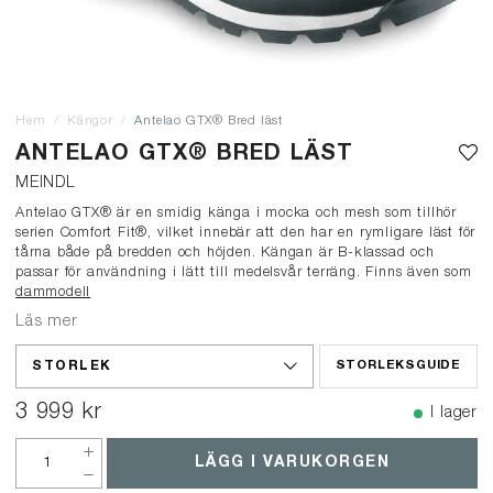
Hem
Kängor
Antelao GTX® Bred läst
ANTELAO GTX® BRED LÄST
MEINDL
Antelao GTX® är en smidig känga i mocka och mesh som tillhör
serien Comfort Fit®, vilket innebär att den har en rymligare läst för
tårna både på bredden och höjden. Kängan är B-klassad och
passar för användning i lätt till medelsvår terräng. Finns även som
dammodell
Läs mer
STORLEK
STORLEKSGUIDE
3 999 kr
I lager
LÄGG I VARUKORGEN