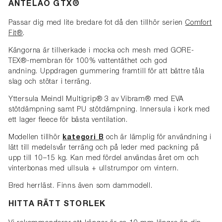
ANTELAO GTX®
Passar dig med lite bredare fot då den tillhör serien
Comfort
Fit®
.
Kängorna är tillverkade i mocka och mesh med GORE-
TEX®-membran för 100% vattentäthet och god
andning. Uppdragen gummering framtill för att bättre tåla
slag och stötar i terräng.
Yttersula Meindl Multigrip® 3 av Vibram® med EVA
stötdämpning samt PU stötdämpning. Innersula i kork med
ett lager fleece för bästa ventilation.
Modellen tillhör
kategori B
och är lämplig för användning i
lätt till medelsvår terräng och på leder med packning på
upp till 10–15 kg. Kan med fördel användas året om och
vinterbonas med ullsula + ullstrumpor om vintern.
Bred herrläst. Finns även som dammodell.
HITTA RÄTT STORLEK