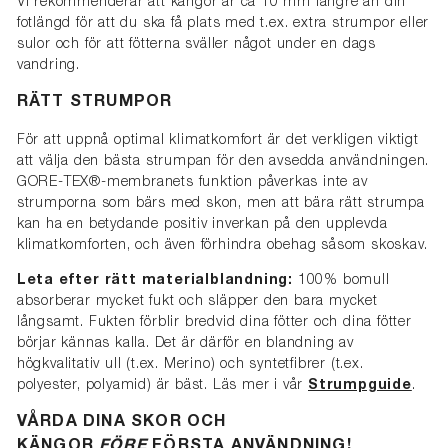
Vi rekommenderar att kängor är ca 10 mm längre än din
fotlängd för att du ska få plats med t.ex. extra strumpor eller
sulor och för att fötterna sväller något under en dags
vandring.
RÄTT STRUMPOR
För att uppnå optimal klimatkomfort är det verkligen viktigt
att välja den bästa strumpan för den avsedda användningen.
GORE-TEX®-membranets funktion påverkas inte av
strumporna som bärs med skon, men att bära rätt strumpa
kan ha en betydande positiv inverkan på den upplevda
klimatkomforten, och även förhindra obehag såsom skoskav.
Leta efter rätt materialblandning:
100% bomull
absorberar mycket fukt och släpper den bara mycket
långsamt. Fukten förblir bredvid dina fötter och dina fötter
börjar kännas kalla. Det är därför en blandning av
högkvalitativ ull (t.ex. Merino) och syntetfibrer (t.ex.
polyester, polyamid) är bäst. Läs mer i vår
Strumpguide
.
VÅRDA DINA SKOR OCH
KÄNGOR
FÖRE
FÖRSTA ANVÄNDNING!