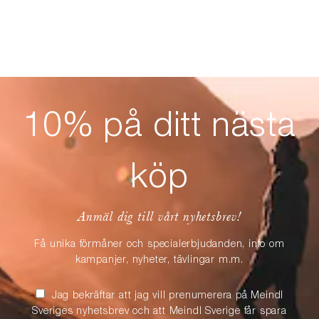
10% på ditt nästa
köp
Anmäl dig till vårt nyhetsbrev!
Få unika förmåner och specialerbjudanden, info om
kampanjer, nyheter, tävlingar m.m.
Jag bekräftar att jag vill prenumerera på Meindl
Sveriges nyhetsbrev och att Meindl Sverige får spara