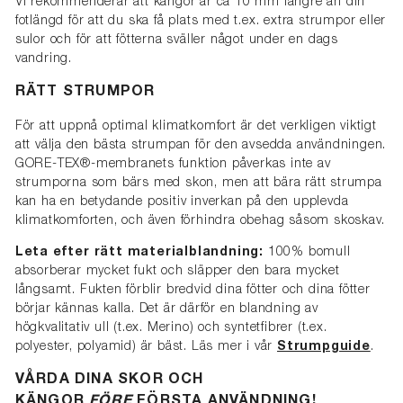
Vi rekommenderar att kängor är ca 10 mm längre än din
fotlängd för att du ska få plats med t.ex. extra strumpor eller
sulor och för att fötterna sväller något under en dags
vandring.
RÄTT STRUMPOR
För att uppnå optimal klimatkomfort är det verkligen viktigt
att välja den bästa strumpan för den avsedda användningen.
GORE-TEX®-membranets funktion påverkas inte av
strumporna som bärs med skon, men att bära rätt strumpa
kan ha en betydande positiv inverkan på den upplevda
klimatkomforten, och även förhindra obehag såsom skoskav.
Leta efter rätt materialblandning:
100% bomull
absorberar mycket fukt och släpper den bara mycket
långsamt. Fukten förblir bredvid dina fötter och dina fötter
börjar kännas kalla. Det är därför en blandning av
högkvalitativ ull (t.ex. Merino) och syntetfibrer (t.ex.
polyester, polyamid) är bäst. Läs mer i vår
Strumpguide
.
VÅRDA DINA SKOR OCH
KÄNGOR
FÖRE
FÖRSTA ANVÄNDNING!