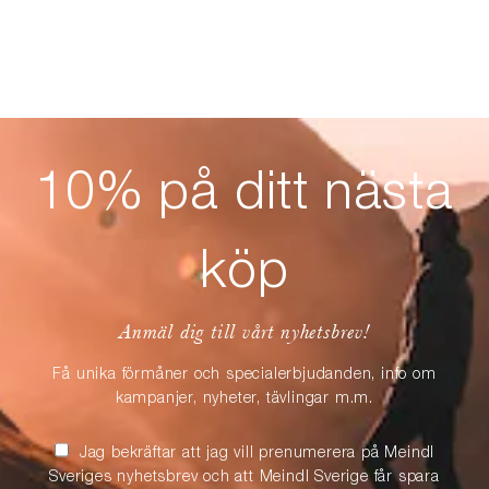
10% på ditt nästa
köp
Anmäl dig till vårt nyhetsbrev!
Få unika förmåner och specialerbjudanden, info om
kampanjer, nyheter, tävlingar m.m.
Jag bekräftar att jag vill prenumerera på Meindl
Sveriges nyhetsbrev och att Meindl Sverige får spara