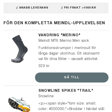
√ SNABB LEVERANS
√ FRI FRAKT >1000 KR
FÖR DEN KOMPLETTA MEINDL-UPPLEVELSEN
VANDRING "MERINO"
Meindl MT6 Merino Men sock
Funktionsstrumpor i merinoull för
långa dagar utomhus. Ett skonsamt
val för dina fötter – oavsett aktivitet.
Tillverkad av mulesingfri merinoull och
329 kr
syntetiskt garn, vilket ger optimal
passform och ett balanserat klimat i
GÅ TILL
dina skor. En snäll strumpa för dina
fötter.
SNOWLINE SPIKES "TRAIL"
Snowline
<p><span style="font-size: small;
color: #000000;">Broddar i härdat stål