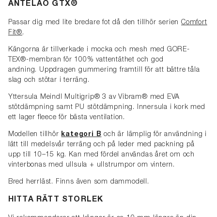
ANTELAO GTX®
Passar dig med lite bredare fot då den tillhör serien
Comfort
Fit®
.
Kängorna är tillverkade i mocka och mesh med GORE-
TEX®-membran för 100% vattentäthet och god
andning. Uppdragen gummering framtill för att bättre tåla
slag och stötar i terräng.
Yttersula Meindl Multigrip® 3 av Vibram® med EVA
stötdämpning samt PU stötdämpning. Innersula i kork med
ett lager fleece för bästa ventilation.
Modellen tillhör
kategori B
och är lämplig för användning i
lätt till medelsvår terräng och på leder med packning på
upp till 10–15 kg. Kan med fördel användas året om och
vinterbonas med ullsula + ullstrumpor om vintern.
Bred herrläst. Finns även som dammodell.
HITTA RÄTT STORLEK