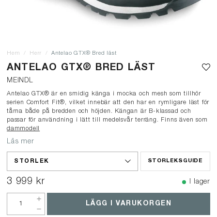
Hem
Herr
Antelao GTX® Bred läst
ANTELAO GTX® BRED LÄST
MEINDL
Antelao GTX® är en smidig känga i mocka och mesh som tillhör
serien Comfort Fit®, vilket innebär att den har en rymligare läst för
tårna både på bredden och höjden. Kängan är B-klassad och
passar för användning i lätt till medelsvår terräng. Finns även som
dammodell
Läs mer
STORLEK
STORLEKSGUIDE
3 999 kr
I lager
LÄGG I VARUKORGEN