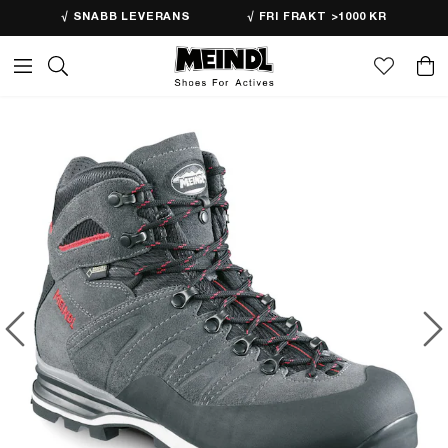
√ SNABB LEVERANS
√ FRI FRAKT >1000 KR