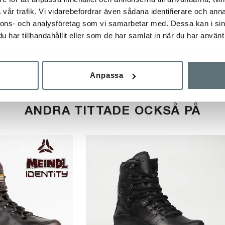
och kängor är förvisso impregnerade från fabriken, men vårdproduk
vår trafik. Vi vidarebefordrar även sådana identifierare och anna
r vaxa dina skor före första användning.
nnons- och analysföretag som vi samarbetar med. Dessa kan i sin
 se denna
Guide
.
har tillhandahållit eller som de har samlat in när du har använt 
Anpassa
ANDRA TITTADE OCKSÅ PÅ