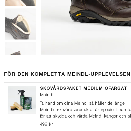
FÖR DEN KOMPLETTA MEINDL-UPPLEVELSEN
SKOVÅRDSPAKET MEDIUM OFÄRGAT
Meindl
Ta hand om dina Meindl så håller de länge.
Meindls skovårdsprodukter är speciellt framt
för att skydda och vårda Meindl-kängor och s
Det här paketet passar för kängor och lågskor
499 kr
läder.