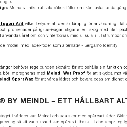
 dagar.
ign:
Meindls unika rullsula säkerställer en skön, avlastande gång
ategori A/B
vilket betyder att den är lämplig för användning i lätta
 och promenader på (grus-)vägar, stigar eller i skog med liten pa
l användas året om och vinterbonas med ullsula + ullstrumpor om
nde modell med läder-foder som alternativ -
Bergamo Identity
ängor behöver regelbunden skovård för att behålla sin funktion och
rna bör impregneras med
Meindl Wet Proof
för att skydda mot v
eindl SportWax
för att vårda lädret och bevara dess smidighet o
-----------------------------
® BY MEINDL – ETT HÅLLBART AL
etaget i världen kan Meindl erbjuda skor med spårbart läder. Ski
 garvning så att varje kohud kan spåras tillbaka till den ursprungli