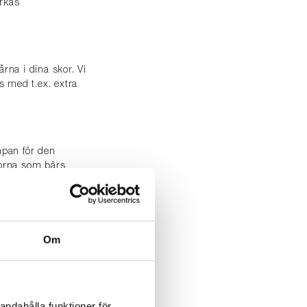
erkas
årna i dina skor. Vi
s med t.ex. extra
mpan för den
orna som bärs
upplevda
läpper den bara
a. Det är därför en
Om
d) är bäst. Läs mer
G!
andahålla funktioner för