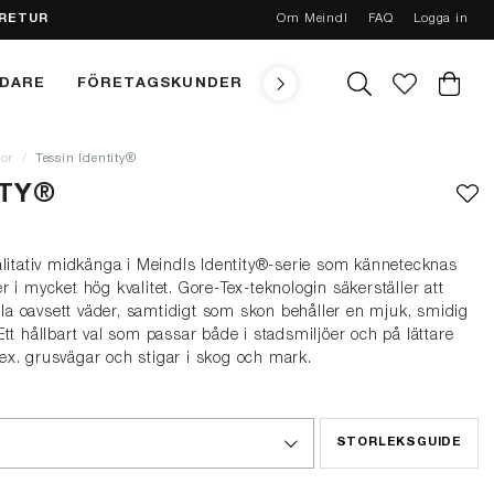
 RETUR
Om Meindl
FAQ
Logga in
NDARE
FÖRETAGSKUNDER
TEKNIK
MEINDL CONC
or
Tessin Identity®
ITY®
alitativ midkänga i Meindls Identity®-serie som kännetecknas
 i mycket hög kvalitet. Gore-Tex-teknologin säkerställer att
vala oavsett väder, samtidigt som skon behåller en mjuk, smidig
tt hållbart val som passar både i stadsmiljöer och på lättare
ex. grusvägar och stigar i skog och mark.
STORLEKSGUIDE