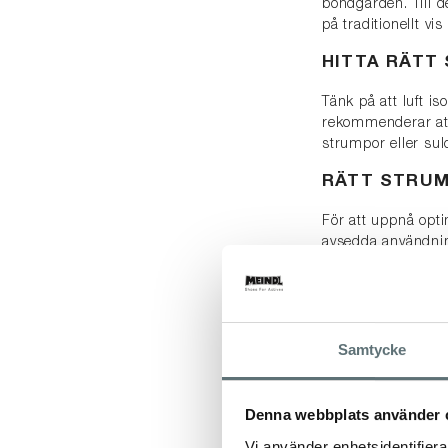
bondgården. Till de
på traditionellt vi
HITTA RÄTT
Tänk på att luft is
rekommenderar att 
strumpor eller sul
RÄTT STRU
För att uppnå opti
avsedda användni
med skon, men att
klimatkomforten o
Leta efter rätt
mycket långsamt. F
Samtycke
blandning av högkva
i vår
Strumpgui
Denna webbplats använder 
VÅRDA DINA
Vi använder enhetsidentifierar