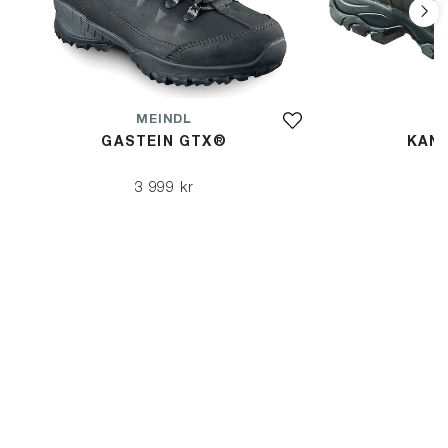
MEINDL
GASTEIN GTX®
KAN
3 999 kr
3