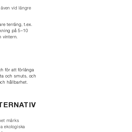
 även vid längre
re terräng, t.ex.
ckning på 5–10
 vintern.
 för att förlänga
äta och smuts, och
ch hållbarhet.
TERNATIV
nnet märks
ga ekologiska