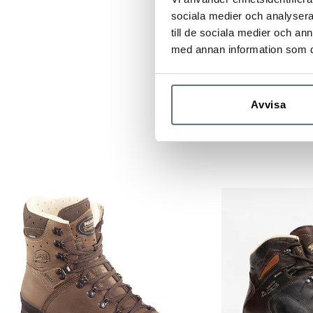
Alla Meindls skor 
sociala medier och analysera 
Så impregnera elle
till de sociala medier och a
För rätt skovård,
med annan information som du 
Avvisa