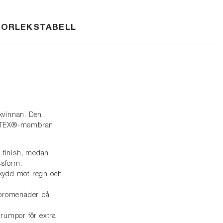
TORLEKSTABELL
 kvinnan. Den
RE-TEX®-membran,
r finish, medan
ssform.
kydd mot regn och
, promenader på
strumpor för extra