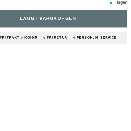
I lager
LÄGG I VARUKORGEN
 FRI FRAKT >1000 KR
√ FRI RETUR
√ PERSONLIG SERVICE