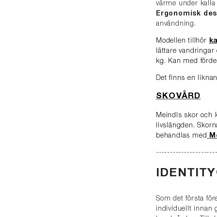
värme under kalla
Ergonomisk des
användning.
Modellen tillhör
k
lättare vandringar
kg. Kan med förde
Det finns en likna
SKOVÅRD
Meindls skor och k
livslängden. Sko
behandlas med
M
---------------------
IDENTITY
Som det första för
individuellt innan