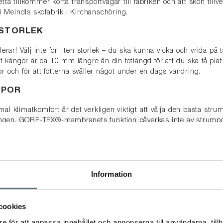
tta tillkommer korta transportvägar till fabriken och att skon tillv
s i Meindls skofabrik i Kirchanschöring.
 STORLEK
olerar! Välj inte för liten storlek – du ska kunna vicka och vrida på t
kängor är ca 10 mm längre än din fotlängd för att du ska få plat
or och för att fötterna sväller något under en dags vandring.
MPOR
mal klimatkomfort är det verkligen viktigt att välja den bästa stru
ngen. GORE-TEX®-membranets funktion påverkas inte av strump
 bära rätt strumpa kan ha en betydande positiv inverkan på den 
ch även förhindra obehag såsom skoskav.
 materialblandning:
100% bomull absorberar mycket fukt och s
ukten förblir bredvid dina fötter och dina fötter börjar kännas kall
Information
litativ ull (t.ex. Merino) och syntetfibrer (t.ex. polyester, polyami
de
.
cookies
 SKOR OCH KÄNGOR
FÖRE
FÖRSTA ANVÄNDNIN
e för att anpassa innehållet och annonserna till användarna, tillh