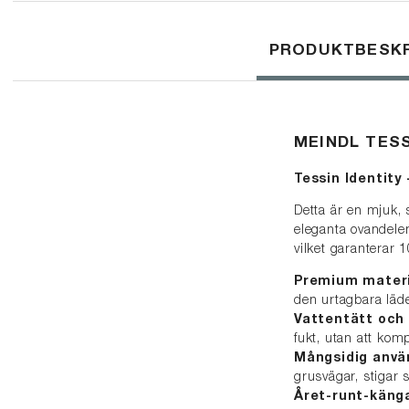
PRODUKTBESKR
MEINDL TES
Tessin Identity 
Detta är en mjuk,
eleganta ovandele
vilket garanterar 
Premium materi
den urtagbara läd
Vattentätt och
fukt, utan att ko
Mångsidig anvä
grusvägar, stigar
Året-runt-käng