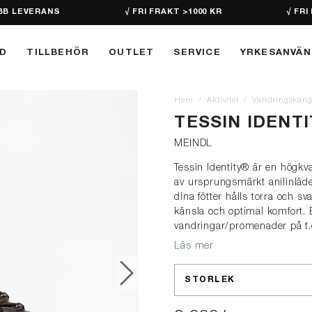
BB LEVERANS
√ FRI FRAKT >1000 KR
√ FRI
D
TILLBEHÖR
OUTLET
SERVICE
YRKESANVÄ
Hem
Aktivitet
Vandringskäng
TESSIN IDENT
MEINDL
Tessin Identity® är en högkv
av ursprungsmärkt anilinläder
dina fötter hålls torra och s
känsla och optimal komfort. E
vandringar/promenader på t.
Läs mer
STORLEK