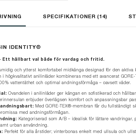
IVNING
SPECIFIKATIONER
14
S
SIN IDENTITY®
- Ett hållbart val både för vardag och fritid.
 smidig och ytterst komfortabel midkänga designad för den aktiva
n i högkvalitativt anilinläder kombineras med ett avancerat GO
100% vattentäthet och optimal andningsförmåga – oavsett väder.
al:
Ovandelen i anilinläder ger kängan en sofistikerad och hållba
erinnersulan erbjuder överlägsen komfort och anpassningsbar pa
 andningsbart:
Med GORE-TEX®-membran får du fullständigt s
mpromissa med andningsförmågan.
ndning:
Kategoriserad som A/B – idealisk för lättare vandringar
 samt urban användning.
a:
Perfekt för alla årstider; vinterbonas enkelt med ullsula och ull