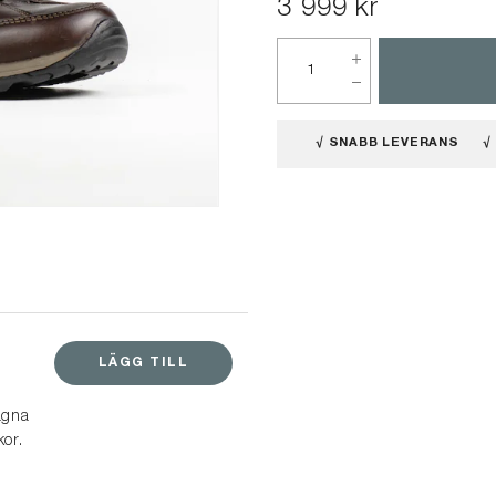
3 999 kr
√ SNABB LEVERANS
√
LÄGG TILL
agna
kor.
 i