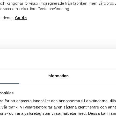
och kängor är förvisso impregnerade från fabriken, men vårdproduk
r vaxa dina skor före första användning.
 se denna
Guide
.
ANDRA TITTADE OCKSÅ PÅ
Information
cookies
e för att anpassa innehållet och annonserna till användarna, tillh
vår trafik. Vi vidarebefordrar även sådana identifierare och anna
nnons- och analysföretag som vi samarbetar med. Dessa kan i sin