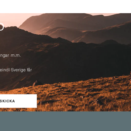
p
lingar m.m.
eindl Sverige får
SKICKA