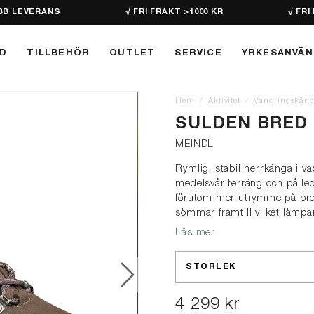
BB LEVERANS
√ FRI FRAKT >1000 KR
√ FRI
D
TILLBEHÖR
OUTLET
SERVICE
YRKESANVÄ
Hem
Aktivitet
Vandringskäng
SULDEN BRED
MEINDL
Rymlig, stabil herrkänga i v
medelsvår terräng och på led
förutom mer utrymme på bred
sömmar framtill vilket lämpa
Läs mer
STORLEK
4 299 kr