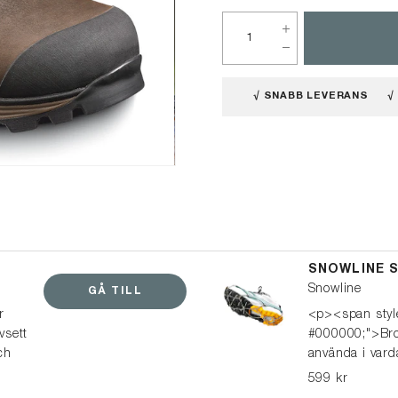
√ SNABB LEVERANS
√
SNOWLINE S
Snowline
GÅ TILL
r
<p><span style
vsett
#000000;">Brod
ch
använda i vard
ch ett
typer av skor, 
599 kr
a för
kängor, och är 