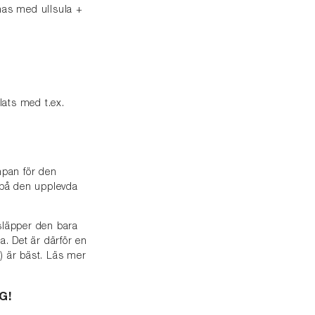
nas med ullsula +
lats med t.ex.
mpan för den
 på den upplevda
läpper den bara
a. Det är därför en
d) är bäst. Läs mer
G!