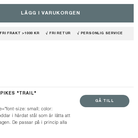
LÄGG I VARUKORGEN
 FRI FRAKT >1000 KR
√ FRI RETUR
√ PERSONLIG SERVICE
PIKES "TRAIL"
GÅ TILL
="font-size: small; color:
dar i härdat stål som är lätta att
agen. De passar på i princip alla
från sneakers och vinterskor till
enkla att ta på och av när