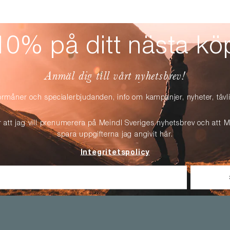
10% på ditt nästa kö
Anmäl dig till vårt nyhetsbrev!
örmåner och specialerbjudanden, info om kampanjer, nyheter, täv
r att jag vill prenumerera på Meindl Sveriges nyhetsbrev och att M
spara uppgifterna jag angivit här.
Integritetspolicy