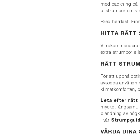
med packning på u
ullstrumpor om vi
Bred herrläst. Fi
HITTA RÄTT
Vi rekommenderar a
extra strumpor ell
RÄTT STRU
För att uppnå opti
avsedda användnin
klimatkomforten, 
Leta efter rätt
mycket långsamt. F
blandning av högkva
i vår
Strumpgui
VÅRDA DINA