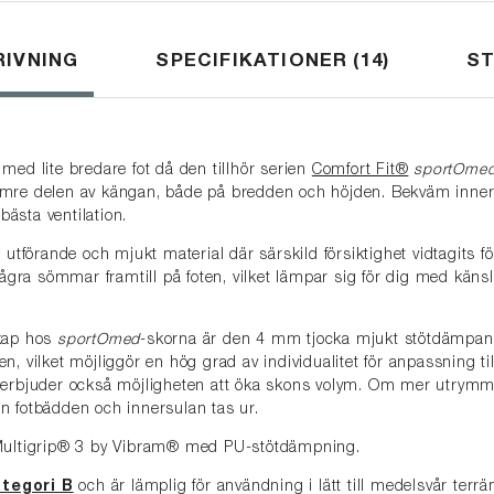
underlaget vä
style="font-siz
IVNING
SPECIFIKATIONER
14
S
till hundprome
och promenader
vinterutflykte
</br> ⭐️ Brodd
utsetts till ”B
med lite bredare fot då den tillhör serien
Comfort Fit®
sportOme
Icakurirens tes
mre delen av kängan, både på bredden och höjden. Bekväm inner
på bra grepp o
 bästa ventilation.
 utförande och mjukt material där särskild försiktighet vidtagits fö
 några sömmar framtill på foten, vilket lämpar sig för dig med käns
skap hos
sportOmed
-skorna är den 4 mm tjocka mjukt stötdämpa
n, vilket möjliggör en hög grad av individualitet för anpassning ti
 erbjuder också möjligheten att öka skons volym. Om mer utrym
n fotbädden och innersulan tas ur.
 Multigrip® 3 by Vibram® med PU-stötdämpning.
ategori B
och är lämplig för användning i lätt till medelsvår terr