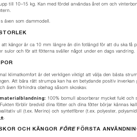
pp till 10–15 kg. Kan med fördel användas året om och vinterbo
ntern.
nns även som dammodell.
 STORLEK
tt kängor är ca 10 mm längre än din fotlängd för att du ska få p
er sulor och för att fötterna sväller något under en dags vandring.
MPOR
mal klimatkomfort är det verkligen viktigt att välja den bästa stru
gen. Att bära rätt strumpa kan ha en betydande positiv inverkan
och även förhindra obehag såsom skoskav.
 materialblandning:
100% bomull absorberar mycket fukt och s
ukten förblir bredvid dina fötter och dina fötter börjar kännas kall
litativ ull (t.ex. Merino) och syntetfibrer (t.ex. polyester, polyami
de
.
 SKOR OCH KÄNGOR
FÖRE
FÖRSTA ANVÄNDNIN