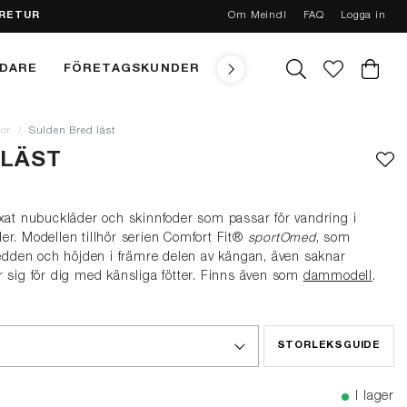
 RETUR
Om Meindl
FAQ
Logga in
NDARE
FÖRETAGSKUNDER
TEKNIK
MEINDL CONC
or
Sulden Bred läst
 LÄST
axat nubuckläder och skinnfoder som passar för vandring i
er. Modellen tillhör serien Comfort Fit®
sportOmed
, som
den och höjden i främre delen av kängan, även saknar
r sig för dig med känsliga fötter. Finns även som
dammodell
.
STORLEKSGUIDE
I lager