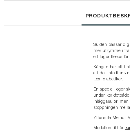
dina fötter.
PRODUKTBESKR
Sulden passar dig 
mer utrymme i frä
ett lager fleece för
Kängan har ett fint
att det inte finns
t.ex. diabetiker.
En speciell egen
under korkfotbädde
inläggssulor, men
stoppningen mella
Yttersula Meindl
Modellen tillhör
k