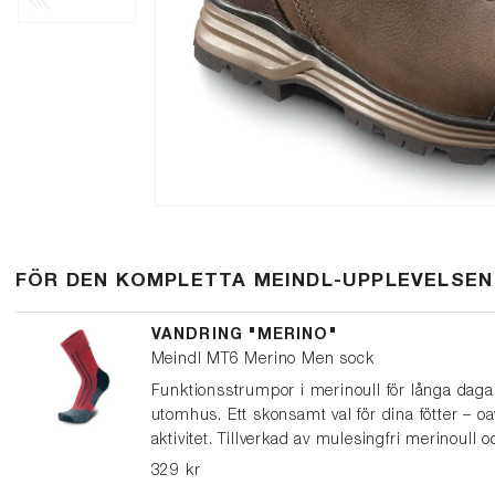
FÖR DEN KOMPLETTA MEINDL-UPPLEVELSEN
VANDRING "MERINO"
Meindl MT6 Merino Men sock
Funktionsstrumpor i merinoull för långa daga
utomhus. Ett skonsamt val för dina fötter – oa
aktivitet. Tillverkad av mulesingfri merinoull o
syntetiskt garn, vilket ger optimal passform o
329 kr
balanserat klimat i dina skor. En snäll strump