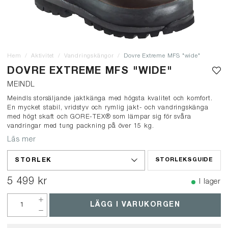
Hem
Aktivitet
Vandringskängor
Dovre Extreme MFS "wide"
DOVRE EXTREME MFS "WIDE"
MEINDL
Meindls storsäljande jaktkänga med högsta kvalitet och komfort.
En mycket stabil, vridstyv och rymlig jakt- och vandringskänga
med högt skaft och GORE-TEX® som lämpar sig för svåra
vandringar med tung packning på över 15 kg.
Läs mer
STORLEK
STORLEKSGUIDE
5 499 kr
I lager
LÄGG I VARUKORGEN