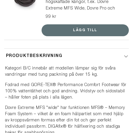
också till fritid som vinterutflykter och
högskaftade kängor, t.ex. Dovre
mer aktiv gång.</span></p></br> ⭐️
Extreme MFS Wide, Dovre Pro och
Broddarna från Snowline Spikes har
Bergen. OBS! Mät gärna dina befintliga
99 kr
utsetts till ”Bäst i test” i både
skosnören (utan att sträcka/töja dem)
Aftonbladets och Icakurirens tester av
för att vara säker på att du beställer
LÄGG TILL
halkskydd – ett tydligt kvitto på bra
rätt längd.
grepp och hög kvalitet.
PRODUKTBESKRIVNING
Kategori B/C innebär att modellen lämpar sig för
svåra
vandringar med tung packning på över 15 kg.
Fodrad med GORE-TEX® Performance Comfort Footwear för
100% vattentäthet och god andning. Vridstyv och sidostabil
– håller foten på plats i alla lägen.
Dovre Extreme MFS "wide" har funktionen MFS® – Memory
Foam System – vilket är en foam hälpartiet som med hjälp
av kroppsvärmen formas efter din fot och ger perfekt
individuell passform. DIGAfix® för hälfixering och stadiga