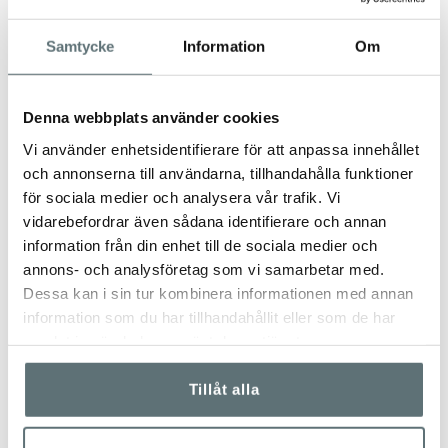
absorberar mycket fukt och släpper den bara mycket
långsamt. Fukten förblir bredvid dina fötter och dina fötter
börjar kännas kalla. Det är därför en blandning av
Samtycke
Information
Om
högkvalitativ ull (t.ex. Merino) och syntetfibrer (t.ex.
polyester, polyamid) är bäst.
Denna webbplats använder cookies
VÅRDA DINA SKOR OCH
KÄNGOR
FÖRE
FÖRSTA ANVÄNDNING!
Vi använder enhetsidentifierare för att anpassa innehållet
och annonserna till användarna, tillhandahålla funktioner
Alla Meindls skor och kängor är förvisso impregnerade från
för sociala medier och analysera vår trafik. Vi
fabriken, men vårdprodukterna är flyktiga. Så impregnera
vidarebefordrar även sådana identifierare och annan
eller vaxa dina skor före första användning.
information från din enhet till de sociala medier och
För rätt skovård, se denna
Guide
.
annons- och analysföretag som vi samarbetar med.
Dessa kan i sin tur kombinera informationen med annan
information som du har tillhandahållit eller som de har
SPECIFIKATIONER
15
samlat in när du har använt deras tjänster.
STORLEKSTABELL
Tillåt alla
TRUSTPILOT-OMDÖMEN