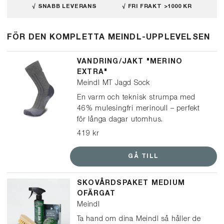
√ SNABB LEVERANS
√ FRI FRAKT >1000 KR
FÖR DEN KOMPLETTA MEINDL-UPPLEVELSEN
VANDRING/JAKT "MERINO
EXTRA"
Meindl MT Jagd Sock
En varm och teknisk strumpa med
46% mulesingfri merinoull – perfekt
för långa dagar utomhus.
Kombinationen av merinoull och
419 kr
syntetiskt garn ger en optimal
passform och hjälper till att balansera
GÅ TILL
klimatet i dina skor. Håller fötterna
torra, bekväma och varma, även under
SKOVÅRDSPAKET MEDIUM
kyliga dagar. "Den skönaste strumpan
OFÄRGAT
jag upplevt!"
Meindl
Ta hand om dina Meindl så håller de