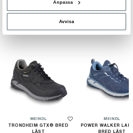
Anpassa
Avvisa
ANDRA TITTADE OCKSÅ PÅ
MEINDL
MEINDL
TRONDHEIM GTX® BRED
POWER WALKER LADY
LÄST
BRED LÄST