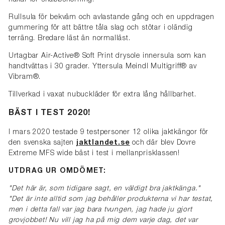
hakar för snabbsnörning.
Rullsula för bekväm och avlastande gång och en uppdragen
gummering för att bättre tåla slag och stötar i oländig
terräng. Bredare läst än normalläst.
Urtagbar Air-Active® Soft Print drysole innersula som kan
handtvättas i 30 grader. Yttersula Meindl Multigriff® av
Vibram®.
Tillverkad i vaxat nubuckläder för extra lång hållbarhet.
BÄST I TEST 2020!
I mars 2020 testade 9 testpersoner 12 olika jaktkängor för
den svenska sajten
jaktlandet.se
och där blev Dovre
Extreme MFS wide bäst i test i mellanprisklassen!
UTDRAG UR OMDÖMET:
"Det här är, som tidigare sagt, en väldigt bra jaktkänga."
"Det är inte alltid som jag behåller produkterna vi har testat,
men i detta fall var jag bara tvungen, jag hade ju gjort
grovjobbet! Nu vill jag ha på mig dem varje dag, det var