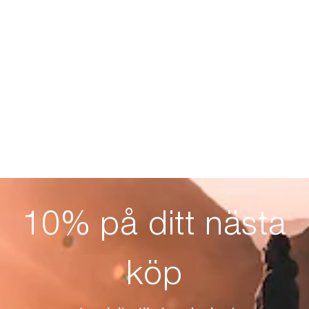
10% på ditt nästa
köp