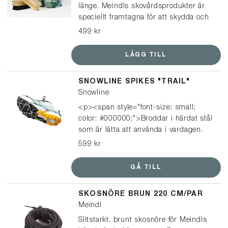
länge. Meindls skovårdsprodukter är
speciellt framtagna för att skydda och
vårda Meindl-kängor och skor. Det här
499 kr
paketet passar för kängor och lågskor
i läder.
LÄGG TILL
SNOWLINE SPIKES "TRAIL"
Snowline
<p><span style="font-size: small;
color: #000000;">Broddar i härdat stål
som är lätta att använda i vardagen.
De passar på i princip alla typer av
599 kr
skor, från sneakers och vinterskor till
kängor, och är enkla att ta på och av
GÅ TILL
när underlaget växlar.</span></p>
</br> <p><span style="font-size:
SKOSNÖRE BRUN 220 CM/PAR
small; color: #000000;">Perfekta till
Meindl
hundpromenaden, ärenden i stan,
snöskottning och promenader – men
Slitstarkt, brunt skosnöre för Meindls