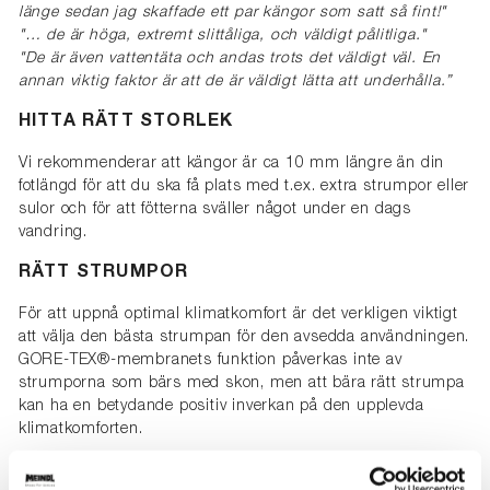
länge sedan jag skaffade ett par kängor som satt så fint!"
"… de är höga, extremt slittåliga, och väldigt pålitliga."
"De är även vattentäta och andas trots det väldigt väl. En
annan viktig faktor är att de är väldigt lätta att underhålla.”
HITTA RÄTT STORLEK
Vi rekommenderar att kängor är ca 10 mm längre än din
fotlängd för att du ska få plats med t.ex. extra strumpor eller
sulor och för att fötterna sväller något under en dags
vandring.
RÄTT STRUMPOR
För att uppnå optimal klimatkomfort är det verkligen viktigt
att välja den bästa strumpan för den avsedda användningen.
GORE-TEX®-membranets funktion påverkas inte av
strumporna som bärs med skon, men att bära rätt strumpa
kan ha en betydande positiv inverkan på den upplevda
klimatkomforten.
Leta efter rätt materialblandning:
100% bomull