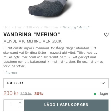
Hem
Herr
Tillbehör
Strumpor
Vandring "Merino"
VANDRING "MERINO"
MEINDL MT6 MERINO MEN SOCK
Funktionsstrumpor i merinoull för långa dagar utomhus. Ett
skonsamt val för dina fötter – oavsett aktivitet. Tillverkad av
mulesingfri merinoull och syntetiskt garn, vilket ger optimal
passform och ett balanserat klimat i dina skor. En snäll strumpa
för dina fötter.
Läs mer
EU 39-41
230 kr
30
%
I lager
329 kr
LÄGG I VARUKORGEN