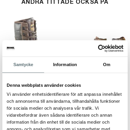
ANDRA TITTADE OCKSÅ PÅ
Samtycke
Information
Om
Denna webbplats använder cookies
MEINDL
MEINDL
Vi använder enhetsidentifierare för att anpassa innehållet
DOVRE EXTREME MFS
SULBYTE
och annonserna till användarna, tillhandahålla funktioner
"WIDE"
för sociala medier och analysera vår trafik. Vi
5 499 kr
1 795 kr
vidarebefordrar även sådana identifierare och annan
information från din enhet till de sociala medier och
annons- och analysföretag som vi samarbetar med.