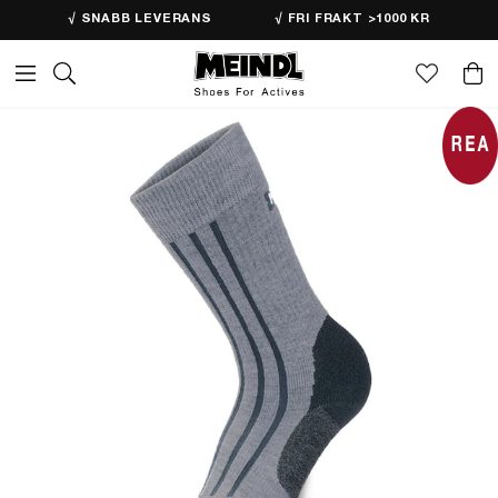
√ SNABB LEVERANS
√ FRI FRAKT >1000 KR