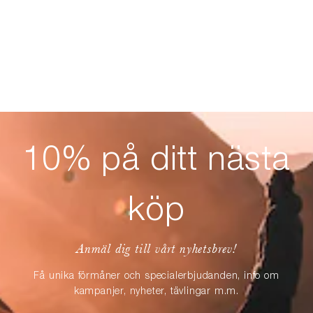
10% på ditt nästa
köp
Anmäl dig till vårt nyhetsbrev!
Få unika förmåner och specialerbjudanden, info om
kampanjer, nyheter, tävlingar m.m.