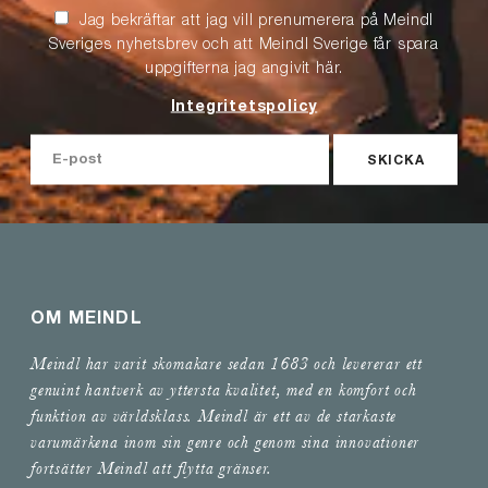
Jag bekräftar att jag vill prenumerera på Meindl
Sveriges nyhetsbrev och att Meindl Sverige får spara
uppgifterna jag angivit här.
Integritetspolicy
SKICKA
OM MEINDL
Meindl har varit skomakare sedan 1683 och levererar ett
genuint hantverk av yttersta kvalitet, med en komfort och
funktion av världsklass. Meindl är ett av de starkaste
varumärkena inom sin genre och genom sina innovationer
fortsätter Meindl att flytta gränser.