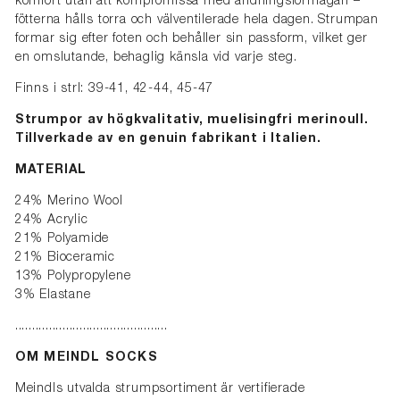
komfort utan att kompromissa med andningsförmågan –
fötterna hålls torra och välventilerade hela dagen. Strumpan
formar sig efter foten och behåller sin passform, vilket ger
en omslutande, behaglig känsla vid varje steg.
Finns i strl: 39-41, 42-44, 45-47
Strumpor av högkvalitativ, muelisingfri merinoull.
Tillverkade av en genuin fabrikant i Italien.
MATERIAL
24% Merino Wool
24% Acrylic
21% Polyamide
21% Bioceramic
13% Polypropylene
3% Elastane
.............................................
OM MEINDL SOCKS
Meindls utvalda strumpsortiment är vertifierade