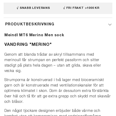
√ SNABB LEVERANS
√ FRI FRAKT >1000 KR
PRODUKTBESKRIVNING
Meindl MT6 Merino Men sock
VANDRING "MERINO"
Genom att blanda trådar av akryl tillsammans med
merinoull får strumpan en perfekt passform och sitter
stadigt på plats hela dagen – utan att glida, skava eller
vecka sig.
Strumporna är konstruerad i två lager med bioceramiskt
garn och är konstruerade med ventilationskanaler för att
optimera klimatet i skon. Dom är dessutom extra förstärkta
över häl och tå för att ge extra grepp och skydd mot skavsår
och blåsor.
Den något tjockare designen erbjuder både värme och