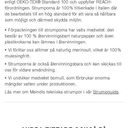
enligt
OEKO-TEX® Standard 100 och uppfyller REACH-
förordningen. Strumporna är 100% tillverkade i Italien där
de bearbetats till en hög standard för att vara så hållbara
som möjligt och därmed skydda miljön.
Förpackningen till strumporna
har valts medvetet: den
består av 100 % återvinningsbart naturpapper och även
plastkrokarna kan lämnas i återvinningen.
Vi förlitar oss alltmer på naturlig merinoull, v
ilket är 100%
mulesingfritt.
Strumporna är också återvinningsbara och kan skickas till
oss för vidare användning.
Vi undviker medvetet bomull, som förbrukar enorma
mängder vatten under produktionen.
Läs mer om Meindls tekniska strumpor i vår
Strumpguide
.