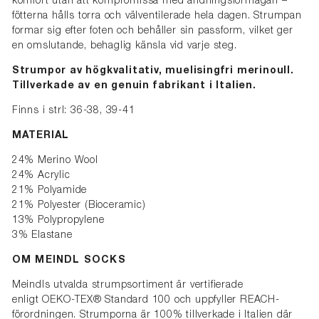
komfort utan att kompromissa med andningsförmågan –
fötterna hålls torra och välventilerade hela dagen. Strumpan
formar sig efter foten och behåller sin passform, vilket ger
en omslutande, behaglig känsla vid varje steg.
Strumpor av högkvalitativ, muelisingfri merinoull.
Tillverkade av en genuin fabrikant i Italien.
Finns i strl: 36-38, 39-41
MATERIAL
24% Merino Wool
24% Acrylic
21% Polyamide
21% Polyester (Bioceramic)
13% Polypropylene
3% Elastane
OM MEINDL SOCKS
Meindls utvalda strumpsortiment är vertifierade
enligt
OEKO-TEX® Standard 100 och uppfyller REACH-
förordningen. Strumporna är 100% tillverkade i Italien där