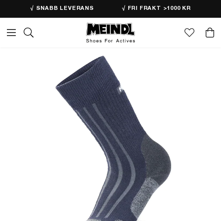
√ SNABB LEVERANS
√ FRI FRAKT >1000 KR