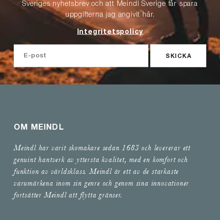
Sveriges nyhetsbrev och att Meindl Sverige får spara
uppgifterna jag angivit här.
Integritetspolicy
SKICKA
OM MEINDL
Meindl har varit skomakare sedan 1683 och levererar ett
genuint hantverk av yttersta kvalitet, med en komfort och
funktion av världsklass. Meindl är ett av de starkaste
varumärkena inom sin genre och genom sina innovationer
fortsätter Meindl att flytta gränser.