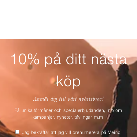
10% på ditt nästa
köp
Anmäl dig till vårt nyhetsbrev!
Få unika förmåner och specialerbjudanden, info om
kampanjer, nyheter, tävlingar m.m.
Jag bekräftar att jag vill prenumerera på Meindl