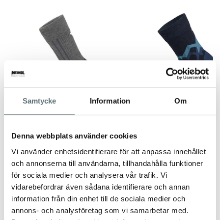
Samtycke
Information
Om
MEINDL MT JAGD SOCK
Denna webbplats använder cookies
VANDRING/JAKT "MERINO
PROMENAD/VANDRI
Vi använder enhetsidentifierare för att anpassa innehållet
EXTRA"
"MERINO LIGHT" D
och annonserna till användarna, tillhandahålla funktioner
419 kr
319 kr
för sociala medier och analysera vår trafik. Vi
vidarebefordrar även sådana identifierare och annan
information från din enhet till de sociala medier och
annons- och analysföretag som vi samarbetar med.