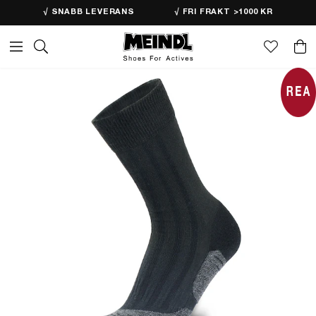
√ SNABB LEVERANS
√ FRI FRAKT >1000 KR