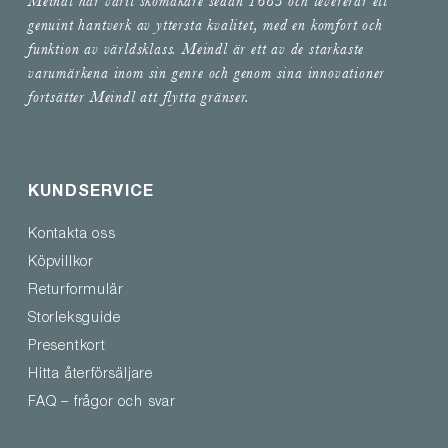
Meindl har varit skomakare sedan 1683 och levererar ett
genuint hantverk av yttersta kvalitet, med en komfort och
funktion av världsklass. Meindl är ett av de starkaste
varumärkena inom sin genre och genom sina innovationer
fortsätter Meindl att flytta gränser.
KUNDSERVICE
Kontakta oss
Köpvillkor
Returformulär
Storleksguide
Presentkort
Hitta återförsäljare
FAQ – frågor och svar