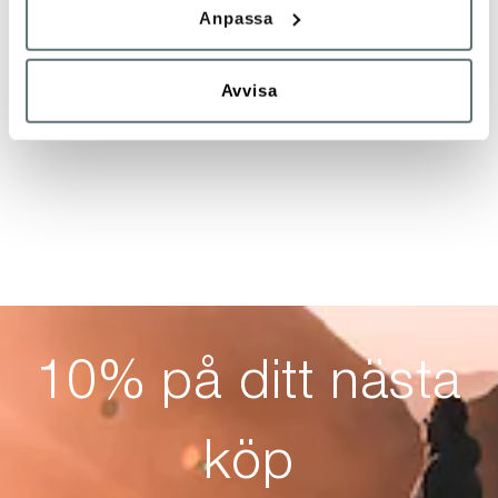
Anpassa
Avvisa
10% på ditt nästa
köp