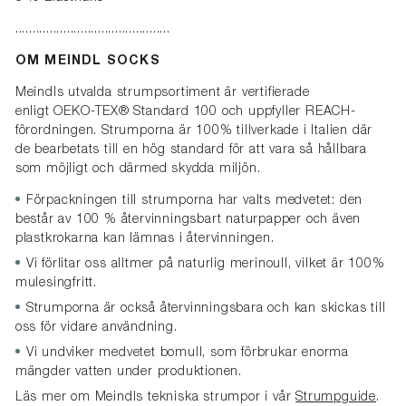
.............................................
OM MEINDL SOCKS
Meindls utvalda strumpsortiment är vertifierade
enligt
OEKO-TEX® Standard 100 och uppfyller REACH-
förordningen. Strumporna är 100% tillverkade i Italien där
de bearbetats till en hög standard för att vara så hållbara
som möjligt och därmed skydda miljön.
Förpackningen till strumporna
har valts medvetet: den
består av 100 % återvinningsbart naturpapper och även
plastkrokarna kan lämnas i återvinningen.
Vi förlitar oss alltmer på naturlig merinoull, v
ilket är 100%
mulesingfritt.
Strumporna är också återvinningsbara och kan skickas till
oss för vidare användning.
Vi undviker medvetet bomull, som förbrukar enorma
mängder vatten under produktionen.
Läs mer om Meindls tekniska strumpor i vår
Strumpguide
.