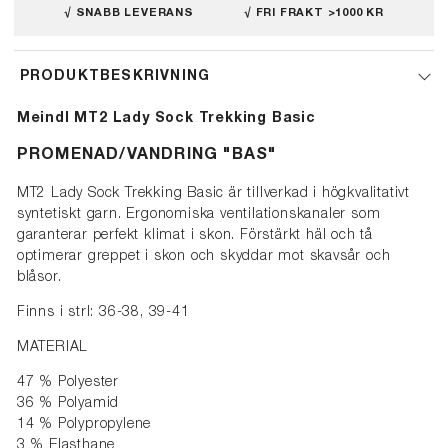
√ SNABB LEVERANS
√ FRI FRAKT >1000 KR
PRODUKTBESKRIVNING
Meindl MT2 Lady Sock Trekking Basic
PROMENAD/VANDRING "BAS"
MT2 Lady Sock Trekking Basic är tillverkad i högkvalitativt
syntetiskt garn. Ergonomiska ventilationskanaler som
garanterar perfekt klimat i skon. Förstärkt häl och tå
optimerar greppet i skon och skyddar mot skavsår och
blåsor.
Finns i strl: 36-38, 39-41
MATERIAL
47 % Polyester
36 % Polyamid
14 % Polypropylene
3 % Elasthane