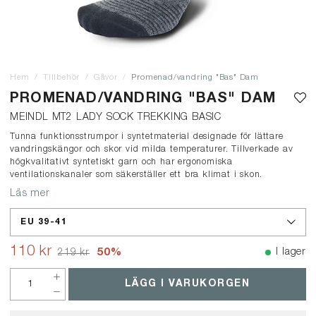
Hem
Tillbehör
Gåvor
Promenad/vandring "Bas" Dam
PROMENAD/VANDRING "BAS" DAM
MEINDL MT2 LADY SOCK TREKKING BASIC
Tunna funktionsstrumpor i syntetmaterial designade för lättare
vandringskängor och skor vid milda temperaturer. Tillverkade av
högkvalitativt syntetiskt garn och har ergonomiska
ventilationskanaler som säkerställer ett bra klimat i skon.
Läs mer
EU 39-41
110 kr
50
%
I lager
219 kr
LÄGG I VARUKORGEN