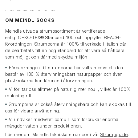
.............................................
OM MEINDL SOCKS
Meindls utvalda strumpsortiment är vertifierade
enligt
OEKO-TEX® Standard 100 och uppfyller REACH-
förordningen. Strumporna är 100% tillverkade i Italien där
de bearbetats till en hög standard för att vara så hållbara
som möjligt och därmed skydda miljön.
Förpackningen till strumporna
har valts medvetet: den
består av 100 % återvinningsbart naturpapper och även
plastkrokarna kan lämnas i återvinningen.
Vi förlitar oss alltmer på naturlig merinoull, v
ilket är 100%
mulesingfritt.
Strumporna är också återvinningsbara och kan skickas till
oss för vidare användning.
Vi undviker medvetet bomull, som förbrukar enorma
mängder vatten under produktionen.
Läs mer om Meindls tekniska strumpor i vår
Strumpguide
.