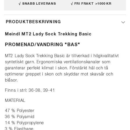
√ SNABB LEVERANS
√ FRI FRAKT >1000 KR
PRODUKTBESKRIVNING
Meindl MT2 Lady Sock Trekking Basic
PROMENAD/VANDRING "BAS"
MT2 Lady Sock Trekking Basic är tillverkad i högkvalitativt
syntetiskt garn. Ergonomiska ventilationskanaler som
garanterar perfekt klimat i skon. Förstärkt häl och tå
optimerar greppet i skon och skyddar mot skavsår och
blåsor.
Finns i strl: 36-38, 39-41
MATERIAL
47 % Polyester
36 % Polyamid
14 % Polypropylene
3 % Elasthane