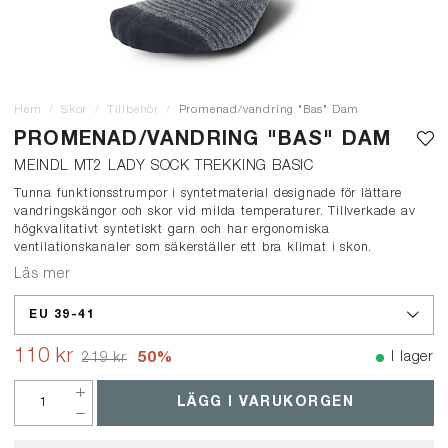
Hem
Skor
Tillbehör
Promenad/vandring "Bas" Dam
PROMENAD/VANDRING "BAS" DAM
MEINDL MT2 LADY SOCK TREKKING BASIC
Tunna funktionsstrumpor i syntetmaterial designade för lättare
vandringskängor och skor vid milda temperaturer. Tillverkade av
högkvalitativt syntetiskt garn och har ergonomiska
ventilationskanaler som säkerställer ett bra klimat i skon.
Läs mer
EU 39-41
110 kr
50
%
I lager
219 kr
LÄGG I VARUKORGEN