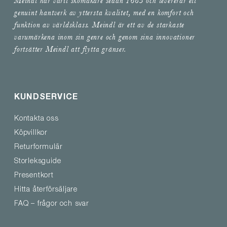
Meindl har varit skomakare sedan 1683 och levererar ett
genuint hantverk av yttersta kvalitet, med en komfort och
funktion av världsklass. Meindl är ett av de starkaste
varumärkena inom sin genre och genom sina innovationer
fortsätter Meindl att flytta gränser.
KUNDSERVICE
Kontakta oss
Köpvillkor
Returformulär
Storleksguide
Presentkort
Hitta återförsäljare
FAQ – frågor och svar