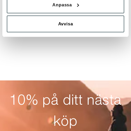
Anpassa
Avvisa
10% på ditt nästa
köp