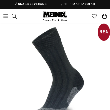
√ SNABB LEVERANS
√ FRI FRAKT >1000 KR