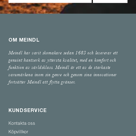
foam och ventilerande material, ger jämn tryckfördelning och
mjuk trampkänsla
FÖR DIG SOM KRÄVER DET LILLA
EXTRA AV DINA KÄNGOR
OM MEINDL
Oavsett aktivitet – vandring, arbete eller vardagsliv – finns det
en Comfort Fit-känga som ger dig den komfort, funktion och
Meindl har varit skomakare sedan 1683 och levererar ett
hållbarhet du behöver. Modellerna är byggda för att hålla över
genuint hantverk av yttersta kvalitet, med en komfort och
tid och för att fungera för fötter med särskilda behov.
funktion av världsklass. Meindl är ett av de starkaste
varumärkena inom sin genre och genom sina innovationer
Utforska vårt utbud av breda herrkängor och breda
fortsätter Meindl att flytta gränser.
damkängor. Med Meindl Comfort Fit får dina fötter den plats
de förtjänar.
KUNDSERVICE
Kontakta oss
Köpvillkor