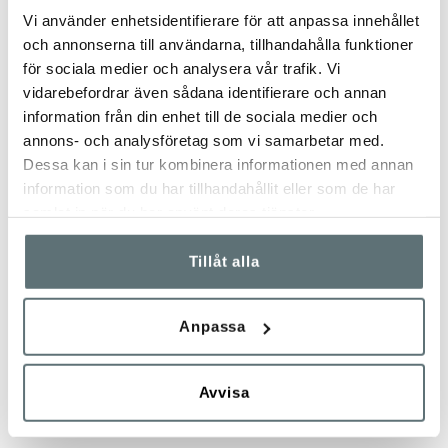
DU HAR SETT 13 AV 13 PRODUKTER
Vi använder enhetsidentifierare för att anpassa innehållet
och annonserna till användarna, tillhandahålla funktioner
för sociala medier och analysera vår trafik. Vi
MEINDL COMFORT FIT – KÄNGOR FÖR
vidarebefordrar även sådana identifierare och annan
BREDA FÖTTER
information från din enhet till de sociala medier och
annons- och analysföretag som vi samarbetar med.
Har du svårt att hitta bekväma och funktionella kängor som
Dessa kan i sin tur kombinera informationen med annan
verkligen passar? Meindl Comfort Fit är särskilt utvecklad för
information som du har tillhandahållit eller som de har
dig med breda fötter, Hallux Valgus, ömmande knölar eller
samlat in när du har använt deras tjänster.
behov av ortopediska inlägg.
Meindl Guffert GTX
är ett
lysande exempel på en känga som erbjuder extra mycket
Tillåt alla
rymd över främre delen av foten. Kängorna i Comfort Fit-
serien erbjuder mer utrymme framtill och en stabil passform
kring hälen – en optimal kombination av komfort, stöd och
Anpassa
hållbarhet.
EN PASSFORM MED EXTRA MYCKET
Avvisa
VOLYM