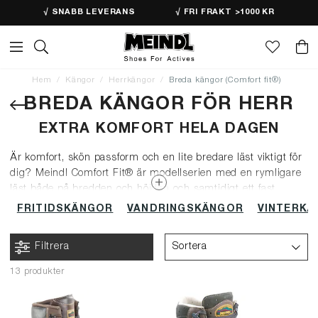
√ SNABB LEVERANS
√ FRI FRAKT >1000 KR
Hem
Kängor
Herrkängor
Breda kängor (Comfort fit®)
BREDA KÄNGOR FÖR HERR
EXTRA KOMFORT HELA DAGEN
Är komfort, skön passform och en lite bredare läst viktigt för
dig? Meindl Comfort Fit® är modellserien med en rymligare
läst både på bredden och höjden och samtidigt ett fast
hälgrepp. Detta i kombination med en bekväm
FRITIDSKÄNGOR
VANDRINGSKÄNGOR
VINTERK
sulkonstruktion och mjuk vaddering ger sköna kängor för alla
aktiviteter.
Filtrera
Sortera
Läs mer om Comfort fit®
här
.
13 produkter