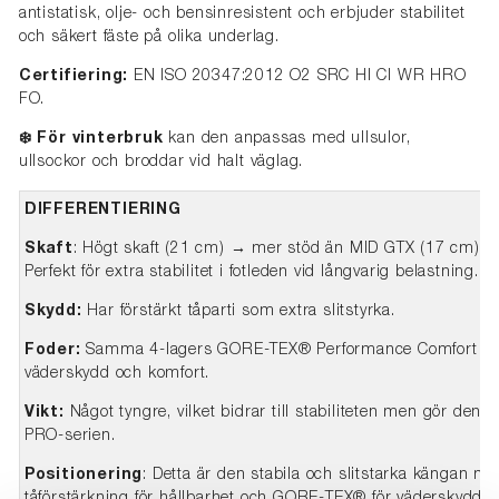
antistatisk, olje- och bensinresistent och erbjuder stabilitet
och säkert fäste på olika underlag.
Certifiering:
EN ISO 20347:2012 O2 SRC HI CI WR HRO
FO.
❄️ För vinterbruk
kan den anpassas med ullsulor,
ullsockor och broddar vid halt väglag.
DIFFERENTIERING
Skaft
: Högt skaft (21 cm) → mer stöd än MID GTX (17 cm) 
Perfekt för extra stabilitet i fotleden vid långvarig belastning.
Skydd:
Har förstärkt tåparti som extra slitstyrka.
Foder:
Samma 4-lagers GORE-TEX® Performance Comfort so
väderskydd och komfort.
Vikt:
Något tyngre, vilket bidrar till stabiliteten men gör den m
PRO-serien.
Positionering
: Detta är den stabila och slitstarka kängan me