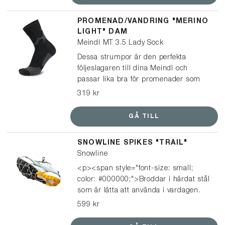
på ljusare läder för att få en mörkare
look.
PROMENAD/VANDRING "MERINO
LIGHT" DAM
Meindl MT 3.5 Lady Sock
Dessa strumpor är den perfekta
följeslagaren till dina Meindl och
passar lika bra för promenader som
vandringar. En multifunktionell och lätt
319 kr
strumpa, tillverkad av mulesingfri
merinoull och syntetiskt garn, vilket
GÅ TILL
ger optimal passform och ett
balanserat klimat i dina skor.
SNOWLINE SPIKES "TRAIL"
Snowline
<p><span style="font-size: small;
color: #000000;">Broddar i härdat stål
som är lätta att använda i vardagen.
De passar på i princip alla typer av
599 kr
skor, från sneakers och vinterskor till
kängor, och är enkla att ta på och av