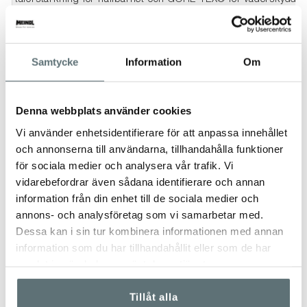
tåförstärkning för hållbarhet och GORE-TEX® för väderskydd. 
behöver både rörlighet och uthålligt stöd i urban miljö och lät
SKOVÅRD
Samtycke
Information
Om
Meindls skor och kängor behöver regelbunden skovård för
att behålla sin funktion och för att förlänga
livslängden. Skorna bör impregneras med
Meindl Wet
Denna webbplats använder cookies
Proof
för att skydda mot väta och smuts, och behandlas
Vi använder enhetsidentifierare för att anpassa innehållet
med
Meindl SportWax
för att vårda lädret och bevara dess
och annonserna till användarna, tillhandahålla funktioner
smidighet och hållbarhet.
för sociala medier och analysera vår trafik. Vi
Se vidare information om rätt skovård här
vidarebefordrar även sådana identifierare och annan
information från din enhet till de sociala medier och
STORLEK
annons- och analysföretag som vi samarbetar med.
- Se rekommendationer i bildspelet.
Dessa kan i sin tur kombinera informationen med annan
information som du har tillhandahållit eller som de har
-----------------------------------------------------
samlat in när du har använt deras tjänster.
RÄTT STRUMPOR
Tillåt alla
För att uppnå optimal klimatkomfort är det verkligen viktigt