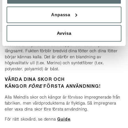
att välja den bästa strumpan för den avsedda användningen.
GORE-TEX®-membranets funktion påverkas inte av
Anpassa
strumporna som bärs med skon, men att bära rätt strumpa
kan ha en betydande positiv inverkan på den upplevda
klimatkomforten.
Avvisa
Leta efter rätt materialblandning:
100% bomull
absorberar mycket fukt och släpper den bara mycket
långsamt. Fukten förblir bredvid dina fötter och dina fötter
börjar kännas kalla. Det är därför en blandning av
högkvalitativ ull (t.ex. Merino) och syntetfibrer (t.ex.
polyester, polyamid) är bäst.
VÅRDA DINA SKOR OCH
KÄNGOR
FÖRE
FÖRSTA ANVÄNDNING!
Alla Meindls skor och kängor är förvisso impregnerade från
fabriken, men vårdprodukterna är flyktiga. Så impregnera
eller vaxa dina skor före första användning.
För rätt skovård, se denna
Guide
.