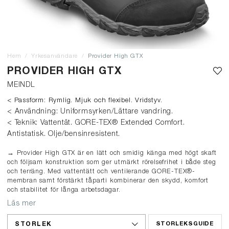
Hem
Yrkesanvändare
Provider High GTX
PROVIDER HIGH GTX
MEINDL
< Passform: Rymlig. Mjuk och flexibel. Vridstyv.
< Användning: Uniformsyrken/Lättare vandring.
< Teknik: Vattentät. GORE-TEX® Extended Comfort.
Antistatisk. Olje/bensinresistent.
→ Provider High GTX är en lätt och smidig känga med högt skaft
och följsam konstruktion som ger utmärkt rörelsefrihet i både steg
och terräng. Med vattentätt och ventilerande GORE-TEX®-
membran samt förstärkt tåparti kombinerar den skydd, komfort
och stabilitet för långa arbetsdagar.
Läs mer
STORLEK
STORLEKSGUIDE