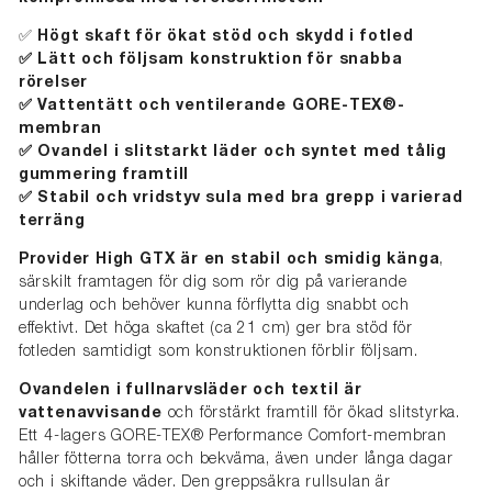
✅
Högt skaft för ökat stöd och skydd i fotled
✅ Lätt och följsam konstruktion för snabba
rörelser
✅ Vattentätt och ventilerande GORE-TEX®-
membran
✅ Ovandel i slitstarkt läder och syntet med tålig
gummering framtill
✅ Stabil och vridstyv sula med bra grepp i varierad
terräng
Provider High GTX är en stabil och smidig känga
,
särskilt framtagen för dig som rör dig på varierande
underlag och behöver kunna förflytta dig snabbt och
effektivt. Det höga skaftet (ca 21 cm) ger bra stöd för
fotleden samtidigt som konstruktionen förblir följsam.
Ovandelen i fullnarvsläder och textil är
vattenavvisande
och förstärkt framtill för ökad slitstyrka.
Ett 4-lagers GORE-TEX® Performance Comfort-membran
håller fötterna torra och bekväma, även under långa dagar
och i skiftande väder. Den greppsäkra rullsulan är