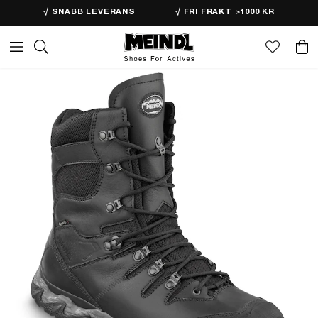
√ SNABB LEVERANS
√ FRI FRAKT >1000 KR