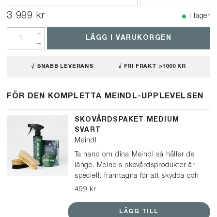
3 999 kr
I lager
LÄGG I VARUKORGEN
√ SNABB LEVERANS
√ FRI FRAKT >1000 KR
FÖR DEN KOMPLETTA MEINDL-UPPLEVELSEN
SKOVÅRDSPAKET MEDIUM
SVART
Meindl
Ta hand om dina Meindl så håller de
länge. Meindls skovårdsprodukter är
speciellt framtagna för att skydda och
vårda Meindl-kängor och skor. Det här
499 kr
paketet passar för kängor och lågskor
i svart läder, och kan också användas
LÄGG TILL