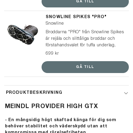
GÅ TILL
när underlaget växlar.</span></p>
</br> <p><span style="font-size:
SNOWLINE SPIKES "PRO"
small; color: #000000;">Perfekta till
Snowline
hundpromenaden, ärenden i stan,
snöskottning och promenader – men
Broddarna "PRO" från Snowline Spikes
också till fritid som vinterutflykter och
är rejäla och slittåliga broddar och
mer aktiv gång.</span></p></br> ⭐️
förstahandsvalet för tuffa underlag,
Broddarna från Snowline Spikes har
vare sig det gäller fritid, jakt,
699 kr
utsetts till ”Bäst i test” i både
skogsarbete eller i yrkessammanhang.
Aftonbladets och Icakurirens tester av
GÅ TILL
halkskydd – ett tydligt kvitto på bra
grepp och hög kvalitet.
PRODUKTBESKRIVNING
MEINDL PROVIDER HIGH GTX
- En mångsidig högt skaftad känga för dig som
behöver stabilitet och väderskydd utan att
kompromissa med rörelsefriheten.