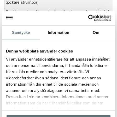
tjockare strumpor).
Positionering:
Den robusta vinterkängan – byggd för kyla, t
pass i tuff terräng. Unik i sortimentet tack vare sin vinterisol
av värme, vattentäthet och slitstyrka.
Samtycke
Information
Om
SKOVÅRD
Meindls skor och kängor behöver regelbunden skovård för
Denna webbplats använder cookies
att behålla sin funktion och för att förlänga
Vi använder enhetsidentifierare för att anpassa innehållet
livslängden. Skorna bör impregneras med
Meindl Wet
Proof
för att skydda mot väta och smuts, och behandlas
och annonserna till användarna, tillhandahålla funktioner
med
Meindl SportWax
för att vårda lädret och bevara dess
för sociala medier och analysera vår trafik. Vi
smidighet och hållbarhet.
vidarebefordrar även sådana identifierare och annan
information från din enhet till de sociala medier och
Se vidare information om rätt skovård här
annons- och analysföretag som vi samarbetar med.
STORLEK
Dessa kan i sin tur kombinera informationen med annan
information som du har tillhandahållit eller som de har
- Se rekommendationer i bildspelet.
samlat in när du har använt deras tjänster.
-----------------------------------------------------