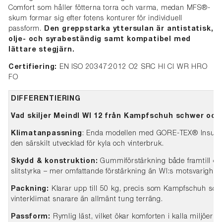
Comfort som håller fötterna torra och varma, medan MFS®-
skum formar sig efter fotens konturer för individuell
passform.
Den greppstarka yttersulan är antistatisk,
olje- och syrabeständig samt kompatibel med
lättare stegjärn.
Certifiering:
EN ISO 20347:2012 O2 SRC HI CI WR HRO
FO
DIFFERENTIERING
Vad skiljer Meindl WI 12 från Kampfschuh schwer och
Klimatanpassning
: Enda modellen med GORE-TEX® Insulate
den särskilt utvecklad för kyla och vinterbruk.
Skydd & konstruktion:
Gummiförstärkning både framtill och
slitstyrka – mer omfattande förstärkning än WI:s motsvarighete
Packning:
Klarar upp till 50 kg, precis som Kampfschuh sch
vinterklimat snarare än allmänt tung terräng.
Passform:
Rymlig läst, vilket ökar komforten i kalla miljöer 