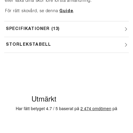
eller vaxa dina skor före första användning.
För rätt skovård, se denna
Guide
.
SPECIFIKATIONER
13
STORLEKSTABELL