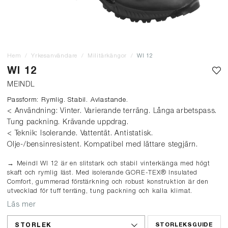
Hem
Yrkesanvändare
Militärkängor
WI 12
WI 12
MEINDL
Passform: Rymlig. Stabil. Avlastande.
< Användning: Vinter. Varierande terräng. Långa arbetspass.
Tung packning. Krävande uppdrag.
< Teknik: Isolerande. Vattentät. Antistatisk.
Olje-/bensinresistent. Kompatibel med lättare stegjärn.
→ Meindl WI 12 är en slitstark och stabil vinterkänga med högt
skaft och rymlig läst. Med isolerande GORE-TEX® Insulated
Comfort, gummerad förstärkning och robust konstruktion är den
utvecklad för tuff terräng, tung packning och kalla klimat.
Läs mer
STORLEK
STORLEKSGUIDE