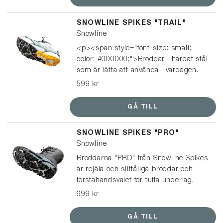
på ljusare läder för att få en mörkare
look.
SNOWLINE SPIKES "TRAIL"
Snowline
<p><span style="font-size: small;
color: #000000;">Broddar i härdat stål
som är lätta att använda i vardagen.
De passar på i princip alla typer av
599 kr
skor, från sneakers och vinterskor till
kängor, och är enkla att ta på och av
GÅ TILL
när underlaget växlar.</span></p>
</br> <p><span style="font-size:
SNOWLINE SPIKES "PRO"
small; color: #000000;">Perfekta till
Snowline
hundpromenaden, ärenden i stan,
snöskottning och promenader – men
Broddarna "PRO" från Snowline Spikes
också till fritid som vinterutflykter och
är rejäla och slittåliga broddar och
mer aktiv gång.</span></p></br> ⭐️
förstahandsvalet för tuffa underlag,
Broddarna från Snowline Spikes har
vare sig det gäller fritid, jakt,
699 kr
utsetts till ”Bäst i test” i både
skogsarbete eller i yrkessammanhang.
Aftonbladets och Icakurirens tester av
GÅ TILL