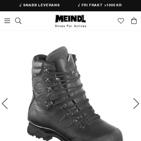
√ SNABB LEVERANS
√ FRI FRAKT >1000 KR