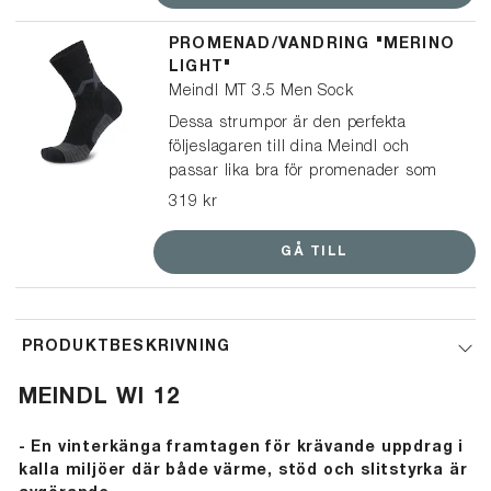
halkskydd – ett tydligt kvitto på bra
grepp och hög kvalitet.
PROMENAD/VANDRING "MERINO
LIGHT"
Meindl MT 3.5 Men Sock
Dessa strumpor är den perfekta
följeslagaren till dina Meindl och
passar lika bra för promenader som
vandringar. En multifunktionell och lätt
319 kr
strumpa, tillverkad av mulesingfri
merinoull och syntetiskt garn, vilket
GÅ TILL
ger optimal passform och ett
balanserat klimat i dina skor.
PRODUKTBESKRIVNING
MEINDL WI 12
- En vinterkänga framtagen för krävande uppdrag i
kalla miljöer där både värme, stöd och slitstyrka är