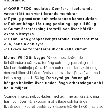
avgörande.
✅ GORE-TEX® Insulated Comfort – isolerande,
vattentätt och ventilerande membran
✅ Rymlig passform och avlastande konstruktion
✅ Robust känga för tung packning upp till 50 kg
✅ Gummiförstärkning framtill och över häl för
extra slitstyrka
✅ Stabil och greppsäker yttersula, resistent mot
olja, bensin och syra
✅ Utvecklad för vinterbruk och kalla klimat
Meindl WI 12 är byggd för
de mest krävande
förhållandena där kyla, terräng och tung packning möts.
Med en skafthöjd på ca 19 cm och robust konstruktion ger
den stabilitet vid både rörelse och statisk tjänst, även med
belastning upp till 50 kg.
Den rymliga lästen gör
kängan bekväm även under långa arbetsdagar och i
kalla miljöer.
Ovandel i vaxat nubuckläder med gummerad förstärkning
fram och över häl skyddar mot slitage och förlänger
livslängden. Fodret består av 3-lagers GORE-TEX® Insulated