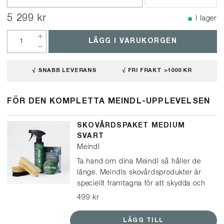
5 299 kr
I lager
LÄGG I VARUKORGEN
√ SNABB LEVERANS
√ FRI FRAKT >1000 KR
FÖR DEN KOMPLETTA MEINDL-UPPLEVELSEN
SKOVÅRDSPAKET MEDIUM
SVART
Meindl
Ta hand om dina Meindl så håller de
länge. Meindls skovårdsprodukter är
speciellt framtagna för att skydda och
vårda Meindl-kängor och skor. Det här
499 kr
paketet passar för kängor och lågskor
i svart läder, och kan också användas
LÄGG TILL