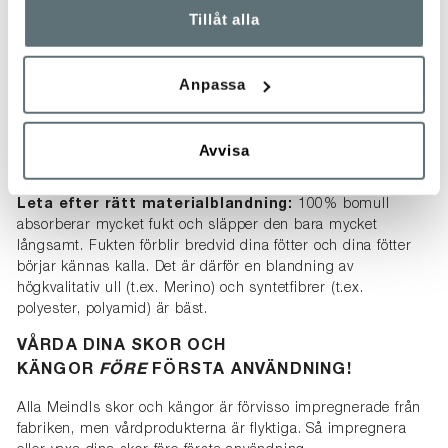
Tillåt alla
RÄTT STRUMPOR
För att uppnå optimal klimatkomfort är det verkligen viktigt
Anpassa
att välja den bästa strumpan för den avsedda användningen.
GORE-TEX®-membranets funktion påverkas inte av
strumporna som bärs med skon, men att bära rätt strumpa
Avvisa
kan ha en betydande positiv inverkan på den upplevda
klimatkomforten.
Leta efter rätt materialblandning:
100% bomull
absorberar mycket fukt och släpper den bara mycket
långsamt. Fukten förblir bredvid dina fötter och dina fötter
börjar kännas kalla. Det är därför en blandning av
högkvalitativ ull (t.ex. Merino) och syntetfibrer (t.ex.
polyester, polyamid) är bäst.
VÅRDA DINA SKOR OCH
KÄNGOR
FÖRE
FÖRSTA ANVÄNDNING!
Alla Meindls skor och kängor är förvisso impregnerade från
fabriken, men vårdprodukterna är flyktiga. Så impregnera