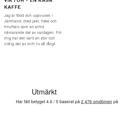
VIKTOR - EN KÅSA
KAFFE
Jag är född och uppvuxen i
Jämtland, med jakt, fiske och
friluftsliv som en alltid
närvarande del av vardagen. För
mig har det varit en stor och
viktig del av mitt liv så långt
tillbaka jag kan minnas och jag
vill tro att det har gjort mig
bättre.