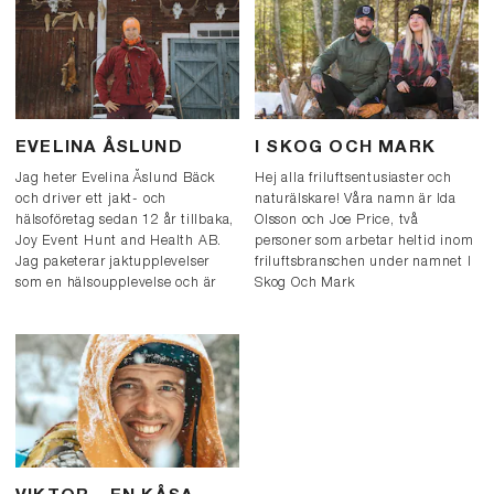
EVELINA ÅSLUND
I SKOG OCH MARK
Jag heter Evelina Åslund Bäck
Hej alla friluftsentusiaster och
och driver ett jakt- och
naturälskare! Våra namn är Ida
hälsoföretag sedan 12 år tillbaka,
Olsson och Joe Price, två
Joy Event Hunt and Health AB.
personer som arbetar heltid inom
Jag paketerar jaktupplevelser
friluftsbranschen under namnet I
som en hälsoupplevelse och är
Skog Och Mark
verksam i både Jämtland och
(www.iskogochmark.com) och
Härjedalen med olika paket.
som bor ute på landsbygden i
norra Värmland. Vad innebär det
att arbeta heltid inom outdoor
kanske några av er undrar?