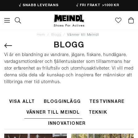
√ SNABB LEVERANS
√ FRI FRAKT >1000 KR
Hem
Blogg
Vänner till Meindl
BLOGG
Vi är en blandning av vandrare, jägare, fiskare, hundägare,
vardagsmotionärer och fjällentusiaster som tillsammans har
stor erfarenhet av friluftsliv och utomhusaktiviteter. Vi vill med
denna sida dela vår kunskap och inspirera fler människor att
tillbringa mer tid utomhus.
VISA ALLT
BLOGGINLÄGG
TESTVINNARE
VÄNNER TILL MEINDL
TEKNIK
INNOVATIONER