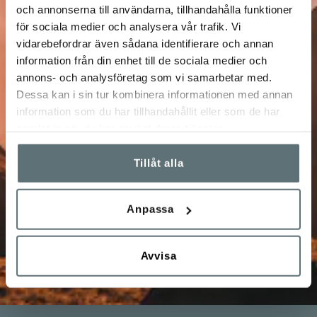
10% på ditt nästa
och annonserna till användarna, tillhandahålla funktioner
för sociala medier och analysera vår trafik. Vi
vidarebefordrar även sådana identifierare och annan
köp
information från din enhet till de sociala medier och
annons- och analysföretag som vi samarbetar med.
Anmäl dig till vårt nyhetsbrev!
Dessa kan i sin tur kombinera informationen med annan
information som du har tillhandahållit eller som de har
Få unika förmåner och specialerbjudanden, info om
samlat in när du har använt deras tjänster.
kampanjer, nyheter, tävlingar m.m.
Tillåt alla
Jag bekräftar att jag vill prenumerera på Meindl
Sveriges nyhetsbrev och att Meindl Sverige får spara
uppgifterna jag angivit här.
Anpassa
Integritetspolicy
Avvisa
SKICKA