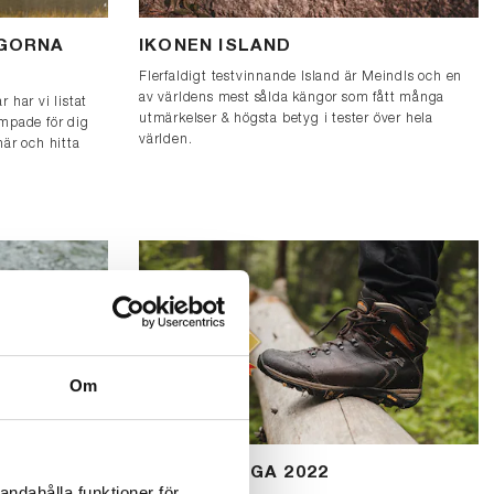
NGORNA
IKONEN ISLAND
Flerfaldigt testvinnande Island är Meindls och en
av världens mest sålda kängor som fått många
 har vi listat
utmärkelser & högsta betyg i tester över hela
ämpade för dig
världen.
här och hitta
Om
EST &
ÅRETS KÄNGA 2022
andahålla funktioner för