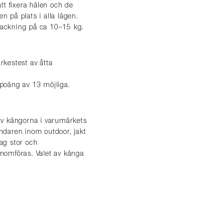
tt fixera hälen och de
n på plats i alla lägen.
 packning på ca 10–15 kg.
rkestest av åtta
poäng av 13 möjliga.
 av kängorna i varumärkets
ändaren inom outdoor, jakt
dag stor och
genomföras. Valet av känga