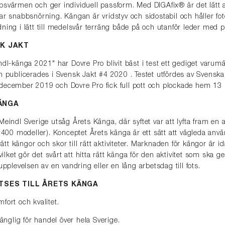
svärmen och ger individuell passform. Med DIGAfix® är det lätt a
r snabbsnörning. Kängan är vridstyv och sidostabil och håller fote
ning i lätt till medelsvår terräng både på och utanför leder med
SK JAKT
dl-känga 2021" har Dovre Pro blivit bäst i test ett gediget varumä
m publicerades i Svensk Jakt #4 2020 . Testet utfördes av Svenska
december 2019 och Dovre Pro fick full pott och plockade hem 13 
ÄNGA
Meindl Sverige utsåg Årets Känga, där syftet var att lyfta fram en
a 400 modeller). Konceptet Årets känga är ett sätt att vägleda anv
rätt kängor och skor till rätt aktiviteter. Marknaden för kängor är i
 vilket gör det svårt att hitta rätt känga för den aktivitet som ska 
upplevelsen av en vandring eller en lång arbetsdag till fots.
UTSES TILL ÅRETS KÄNGA
fort och kvalitet.
gänglig för handel över hela Sverige.