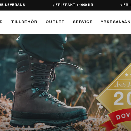
BB LEVERANS
√ FRI FRAKT >1000 KR
√ FRI
D
TILLBEHÖR
OUTLET
SERVICE
YRKESANVÄ