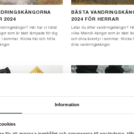
NDRINGSKÄNGORNA
BÄSTA VANDRINGSKÄ
 2024
2024 FÖR HERRAR
andringskängor? Här har vi listat
Letar du efter vandringskängor? Här
ngor som är bäst lämpade för dig
vilka Meindl-kängor som är bäst l
 i sommar. Klicka här och hitta
och dina äventyr i sommar. Klicka 
ängor.
dina vandringskängor.
Information
cookies
GA 2024
ÅRETS KÄNGA 2023 - T
e för att anpassa innehållet och annonserna till användarna, tillh