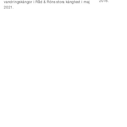
2016.
vandringskängor i Råd & Röns stora kängtest i maj
2021.