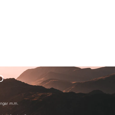
p
lingar m.m.