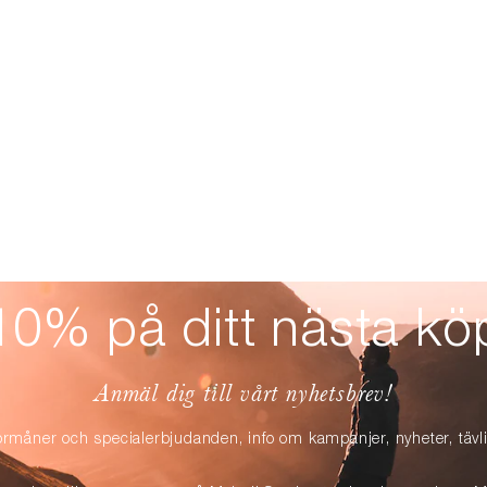
10% på ditt nästa kö
Anmäl dig till vårt nyhetsbrev!
örmåner och specialerbjudanden, info om kampanjer, nyheter, täv