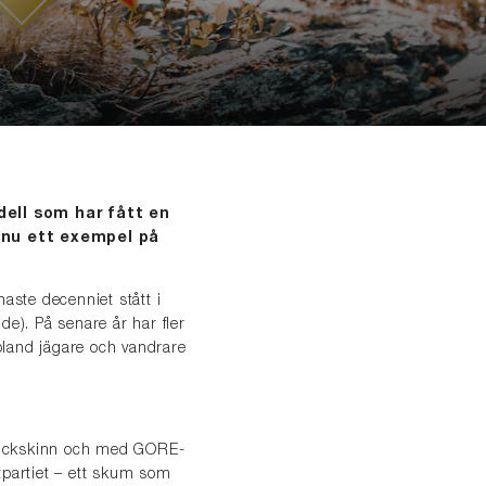
dell som har fått en
nnu ett exempel på
aste decenniet stått i
). På senare år har fler
 bland jägare och vandrare
nubuckskinn och med GORE-
partiet – ett skum som