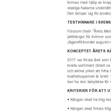
formas med hjälp av kropp
stadiga hakarna underlätta
Den lämpar sig för använd
TESTVINNARE I SVEN
Förutom titeln "Årets Mein
jaktkängor för kvinnor so
Jägareförbundet augusti–
KONCEPTET ÅRETS K
2017 var första året som 
breda sortiment (totalt c
och aktiva yrken att hitta 
kvalitetsspannet är brett,
kan ha stor betydelse för 
KRITERIER FÖR ATT 
• Kängan skall ha hög kom
• Kängan skall finnas till