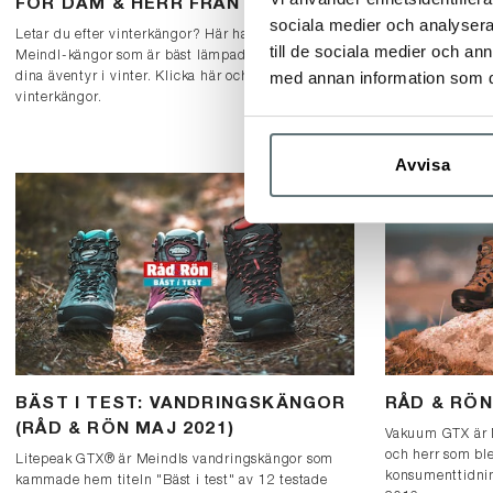
FÖR DAM & HERR FRÅN MEINDL
Vinnaren av "År
sociala medier och analysera 
Performance. En 
Letar du efter vinterkängor? Här har vi listat vilka
till de sociala medier och a
professionellt br
Meindl-kängor som är bäst lämpade för dig och
och läs mer.
med annan information som du 
dina äventyr i vinter. Klicka här och hitta dina
vinterkängor.
Avvisa
BÄST I TEST: VANDRINGSKÄNGOR
RÅD & RÖN
(RÅD & RÖN MAJ 2021)
Vakuum GTX är 
och herr som ble
Litepeak GTX® är Meindls vandringskängor som
konsumenttidnin
kammade hem titeln "Bäst i test" av 12 testade