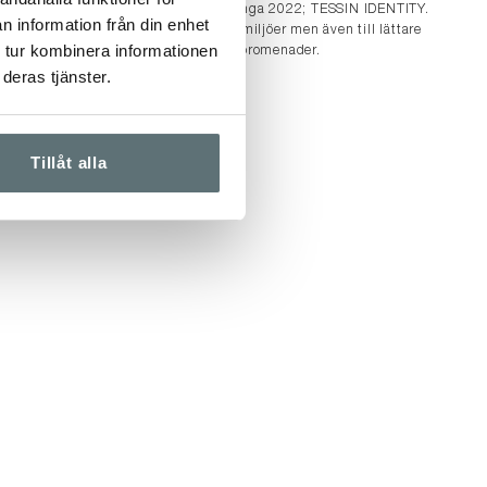
Årets Meindl-känga 2022; TESSIN IDENTITY.
n information från din enhet
Passar i urbana miljöer men även till lättare
um GTX®. Tack
 tur kombinera informationen
vandringar och promenader.
sområden och
deras tjänster.
 fot, är den en
skängor.
Tillåt alla