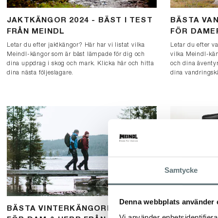
JAKTKÄNGOR 2024 - BÄST I TEST
BÄSTA VA
FRÅN MEINDL
FÖR DAMER
Letar du efter jaktkängor? Här har vi listat vilka
Letar du efter v
Meindl-kängor som är bäst lämpade för dig och
vilka Meindl-kä
dina uppdrag i skog och mark. Klicka här och hitta
och dina äventyr
dina nästa följeslagare.
dina vandringsk
Samtycke
Denna webbplats använder 
BÄSTA VINTERKÄNGORNA 2024
ÅRETS KÄN
Vi använder enhetsidentifierar