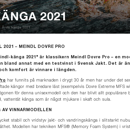
KÄNGA 2021
Årets känga 2021
 2021 – MEINDL DOVRE PRO
indl-känga 2021" är klassikern Meindl Dovre Pro – en mo
en bland annat med en testvinst i Svensk Jakt. Det är ä
 och komfort är vinnare i längden.
Pro
har funnits på marknaden i drygt 30 år men har under det sen
tade kängor med bredare läst (exempelvis Dovre Extreme MFS wide
p ögonen för denna unisexmodell och den har blivit allt populärare
 vattentät känga som är något mjukare i skaft och sula.
G AV VINNARMODELLEN
cket stabil och vridstyv jakt- och vandringskänga i slitstarkt 
thet. Modellen har tekniken MFS® (Memory Foam System) i vrist