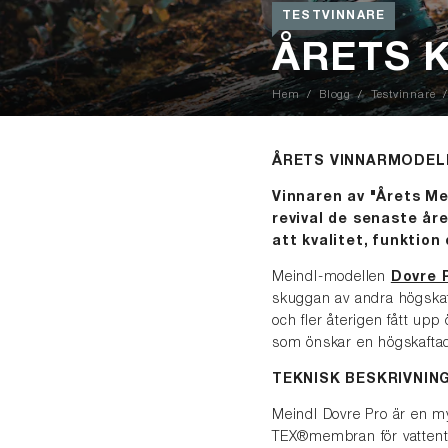
TESTVINNARE
ÅRETS 
Hem
Blogg
Testvinnare
ÅRETS VINNARMODELL
Vinnaren av "Årets Me
revival de senaste år
att kvalitet, funktion
Meindl-modellen
Dovre 
skuggan av andra högskaf
och fler återigen fått up
som önskar en högskaftad,
TEKNISK BESKRIVNIN
Meindl Dovre Pro är en my
TEX®membran för vattentä