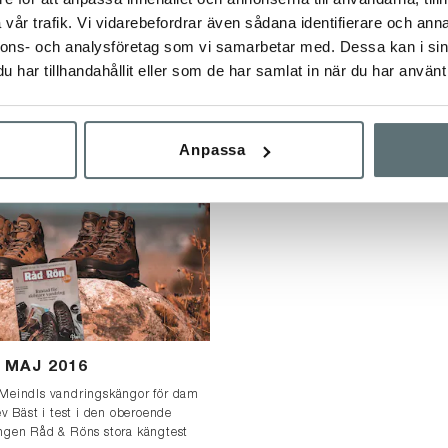
JÄMFÖRELSE
ets känga 2024" är Meindl
vår trafik. Vi vidarebefordrar även sådana identifierare och anna
stabil och bekväm favorit för
Årets känga 2023 är Meindl Vaku
nnons- och analysföretag som vi samarbetar med. Dessa kan i sin
uk och fritidsaktiviteter. Klicka här
vare dess mångsidiga användning
har tillhandahållit eller som de har samlat in när du har använt 
förmåga att anpassa sig till just din
storfavorit bland Meindls vandring
Anpassa
 MAJ 2016
Meindls vandringskängor för dam
v Bäst i test i den oberoende
gen Råd & Röns stora kängtest