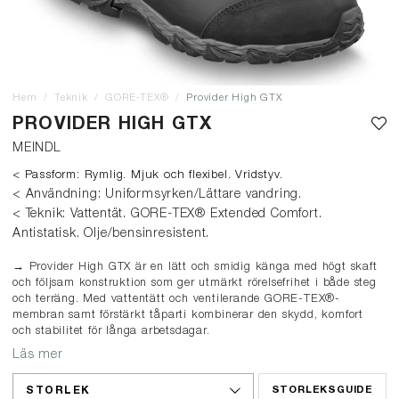
Hem
Teknik
GORE-TEX®
Provider High GTX
PROVIDER HIGH GTX
MEINDL
< Passform: Rymlig. Mjuk och flexibel. Vridstyv.
< Användning: Uniformsyrken/Lättare vandring.
< Teknik: Vattentät. GORE-TEX® Extended Comfort.
Antistatisk. Olje/bensinresistent.
→ Provider High GTX är en lätt och smidig känga med högt skaft
och följsam konstruktion som ger utmärkt rörelsefrihet i både steg
och terräng. Med vattentätt och ventilerande GORE-TEX®-
membran samt förstärkt tåparti kombinerar den skydd, komfort
och stabilitet för långa arbetsdagar.
Läs mer
STORLEK
STORLEKSGUIDE