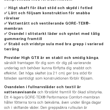
✅
Högt skaft för ökat stöd och skydd i fotled
✅ Lätt och följsam konstruktion för snabba
rörelser
✅ Vattentätt och ventilerande GORE-TEX®-
membran
✅ Ovandel i slitstarkt läder och syntet med tålig
gummering framtill
✅ Stabil och vridstyv sula med bra grepp i varierad
terräng
Provider High GTX är en stabil och smidig känga
,
särskilt framtagen för dig som rör dig på varierande
underlag och behöver kunna förflytta dig snabbt och
effektivt. Det höga skaftet (ca 21 cm) ger bra stöd för
fotleden samtidigt som konstruktionen förblir följsam.
Ovandelen i fullnarvsläder och textil är
vattenavvisande
och förstärkt framtill för ökad slitstyrka.
Ett 4-lagers GORE-TEX® Performance Comfort-membran
håller fötterna torra och bekväma, även under långa dagar
och i skiftande väder. Den greppsäkra rullsulan är