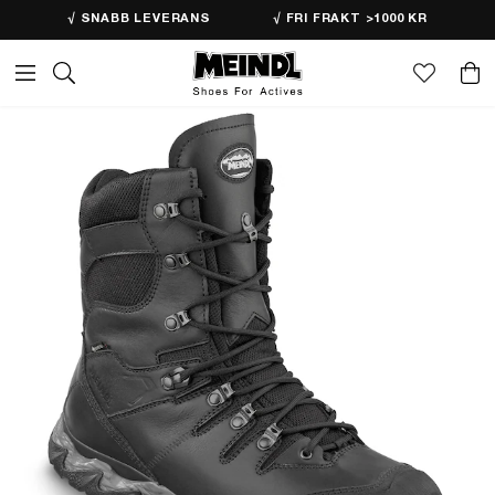
√ SNABB LEVERANS
√ FRI FRAKT >1000 KR