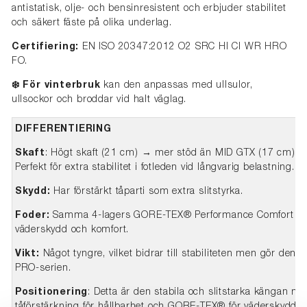
antistatisk, olje- och bensinresistent och erbjuder stabilitet
och säkert fäste på olika underlag.
Certifiering:
EN ISO 20347:2012 O2 SRC HI CI WR HRO
FO.
❄️ För vinterbruk
kan den anpassas med ullsulor,
ullsockor och broddar vid halt väglag.
DIFFERENTIERING
Skaft
: Högt skaft (21 cm) → mer stöd än MID GTX (17 cm) 
Perfekt för extra stabilitet i fotleden vid långvarig belastning.
Skydd:
Har förstärkt tåparti som extra slitstyrka.
Foder:
Samma 4-lagers GORE-TEX® Performance Comfort so
väderskydd och komfort.
Vikt:
Något tyngre, vilket bidrar till stabiliteten men gör den m
PRO-serien.
Positionering
: Detta är den stabila och slitstarka kängan me