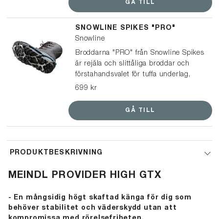
GÅ TILL
när underlaget växlar.</span></p>
</br> <p><span style="font-size:
SNOWLINE SPIKES "PRO"
small; color: #000000;">Perfekta till
Snowline
hundpromenaden, ärenden i stan,
snöskottning och promenader – men
Broddarna "PRO" från Snowline Spikes
också till fritid som vinterutflykter och
är rejäla och slittåliga broddar och
mer aktiv gång.</span></p></br> ⭐️
förstahandsvalet för tuffa underlag,
Broddarna från Snowline Spikes har
vare sig det gäller fritid, jakt,
699 kr
utsetts till ”Bäst i test” i både
skogsarbete eller i yrkessammanhang.
Aftonbladets och Icakurirens tester av
GÅ TILL
halkskydd – ett tydligt kvitto på bra
grepp och hög kvalitet.
PRODUKTBESKRIVNING
MEINDL PROVIDER HIGH GTX
- En mångsidig högt skaftad känga för dig som
behöver stabilitet och väderskydd utan att
kompromissa med rörelsefriheten.