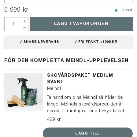
3 999 kr
I lager
LÄGG I VARUKORGEN
√ SNABB LEVERANS
√ FRI FRAKT >1000 KR
FÖR DEN KOMPLETTA MEINDL-UPPLEVELSEN
SKOVÅRDSPAKET MEDIUM
SVART
Meindl
Ta hand om dina Meindl så håller de
länge. Meindls skovårdsprodukter är
speciellt framtagna för att skydda och
vårda Meindl-kängor och skor. Det här
499 kr
paketet passar för kängor och lågskor
i svart läder, och kan också användas
LÄGG TILL