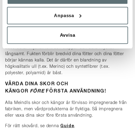
att välja den bästa strumpan för den avsedda användningen.
GORE-TEX®-membranets funktion påverkas inte av
Anpassa
strumporna som bärs med skon, men att bära rätt strumpa
kan ha en betydande positiv inverkan på den upplevda
klimatkomforten.
Avvisa
Leta efter rätt materialblandning:
100% bomull
absorberar mycket fukt och släpper den bara mycket
långsamt. Fukten förblir bredvid dina fötter och dina fötter
börjar kännas kalla. Det är därför en blandning av
högkvalitativ ull (t.ex. Merino) och syntetfibrer (t.ex.
polyester, polyamid) är bäst.
VÅRDA DINA SKOR OCH
KÄNGOR
FÖRE
FÖRSTA ANVÄNDNING!
Alla Meindls skor och kängor är förvisso impregnerade från
fabriken, men vårdprodukterna är flyktiga. Så impregnera
eller vaxa dina skor före första användning.
För rätt skovård, se denna
Guide
.