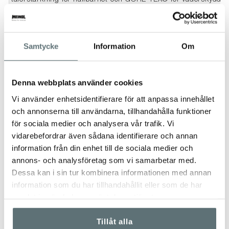
tåförstärkning för hållbarhet och GORE-TEX® för väderskydd. 
behöver både rörlighet och uthålligt stöd i urban miljö och lät
SKOVÅRD
Samtycke
Information
Om
Meindls skor och kängor behöver regelbunden skovård för
att behålla sin funktion och för att förlänga
livslängden. Skorna bör impregneras med
Meindl Wet
Denna webbplats använder cookies
Proof
för att skydda mot väta och smuts, och behandlas
Vi använder enhetsidentifierare för att anpassa innehållet
med
Meindl SportWax
för att vårda lädret och bevara dess
och annonserna till användarna, tillhandahålla funktioner
smidighet och hållbarhet.
för sociala medier och analysera vår trafik. Vi
Se vidare information om rätt skovård här
vidarebefordrar även sådana identifierare och annan
information från din enhet till de sociala medier och
STORLEK
annons- och analysföretag som vi samarbetar med.
- Se rekommendationer i bildspelet.
Dessa kan i sin tur kombinera informationen med annan
information som du har tillhandahållit eller som de har
-----------------------------------------------------
samlat in när du har använt deras tjänster.
RÄTT STRUMPOR
Tillåt alla
För att uppnå optimal klimatkomfort är det verkligen viktigt