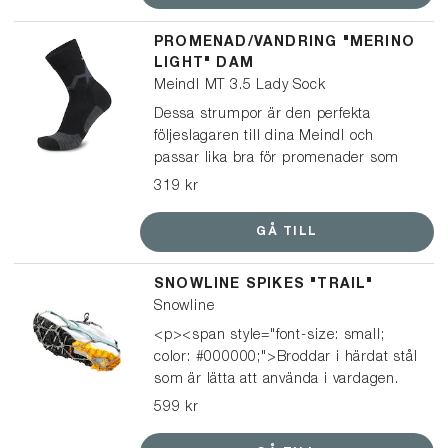
på ljusare läder för att få en mörkare
look.
PROMENAD/VANDRING "MERINO
LIGHT" DAM
Meindl MT 3.5 Lady Sock
Dessa strumpor är den perfekta
följeslagaren till dina Meindl och
passar lika bra för promenader som
vandringar. En multifunktionell och lätt
319 kr
strumpa, tillverkad av mulesingfri
merinoull och syntetiskt garn, vilket
GÅ TILL
ger optimal passform och ett
balanserat klimat i dina skor.
SNOWLINE SPIKES "TRAIL"
Snowline
<p><span style="font-size: small;
color: #000000;">Broddar i härdat stål
som är lätta att använda i vardagen.
De passar på i princip alla typer av
599 kr
skor, från sneakers och vinterskor till
kängor, och är enkla att ta på och av