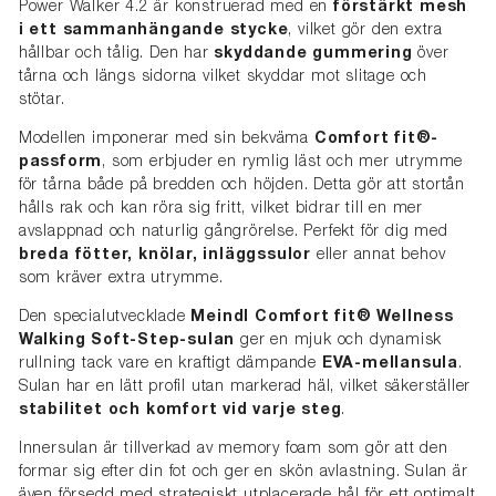
Power Walker 4.2 är konstruerad med en
förstärkt mesh
i ett sammanhängande stycke
, vilket gör den extra
hållbar och tålig. Den har
skyddande gummering
över
tårna och längs sidorna vilket skyddar mot slitage och
stötar.
Modellen imponerar med sin bekväma
Comfort fit®-
passform
, som erbjuder en rymlig läst och mer utrymme
för tårna både på bredden och höjden. Detta gör att stortån
hålls rak och kan röra sig fritt, vilket bidrar till en mer
avslappnad och naturlig gångrörelse. Perfekt för dig med
breda fötter, knölar, inläggssulor
eller annat behov
som kräver extra utrymme.
Den specialutvecklade
Meindl Comfort fit® Wellness
Walking Soft-Step-sulan
ger en mjuk och dynamisk
rullning tack vare en kraftigt dämpande
EVA-mellansula
.
Sulan har en lätt profil utan markerad häl, vilket säkerställer
stabilitet och komfort vid varje steg
.
Innersulan är tillverkad av memory foam som gör att den
formar sig efter din fot och ger en skön avlastning. Sulan är
även försedd med strategiskt utplacerade hål för ett optimalt