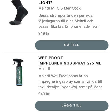
LIGHT"
Meindl MT 3.5 Men Sock
Dessa strumpor är den perfekta
följeslagaren till dina Meindl och
passar lika bra för promenader som
vandringar. En multifunktionell och lätt
319 kr
strumpa, tillverkad av mulesingfri
merinoull och syntetiskt garn, vilket
GÅ TILL
ger optimal passform och ett
balanserat klimat i dina skor.
WET PROOF
IMPREGNERINGSSPRAY 275 ML
Meindl
Meindl Wet Proof spray är en
impregneringsspray som används till
textildetaljer (nylonväv) samt på läder
och mocka. Den är speciellt framtagen
249 kr
för Meindls skor & kängor och är fri
från farliga flourkarboner/PFAS (PFC
LÄGG TILL
free).