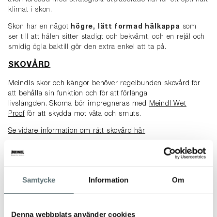
klimat i skon.
Skon har en något
högre, lätt formad hälkappa
som
ser till att hälen sitter stadigt och bekvämt, och en rejäl och
smidig ögla baktill gör den extra enkel att ta på.
SKOVÅRD
Meindls skor och kängor behöver regelbunden skovård för
att behålla sin funktion och för att förlänga
livslängden. Skorna bör impregneras med
Meindl Wet
Proof
för att skydda mot väta och smuts.
Se vidare information om rätt skovård här
-----------------------------------------------------
HITTA RÄTT STORLEK
Samtycke
Information
Om
Tänk på att luft isolerar! Välj inte för liten storlek – du ska
kunna vicka och vrida på tårna i dina skor. Vi
rekommenderar att lågskor är ca 5 mm längre än din
Denna webbplats använder cookies
fotlängd för att du ska få plats med t.ex. extra strumpor eller