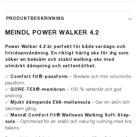
PRODUKTBESKRIVNING
MEINDL
POWER WALKER 4.2
Power Walker 4.2 är perfekt för både vardags-och
fritidsanvändning. En riktigt härlig sko för dig som
söker en bekväm och stabil walking-sko med
utmärkt dämpning och vattentäthet.
✅
Comfort fit®-passform
– Bredare och mer voluminös
passform.
✅
GORE-TEX®-membran
– 100 % vattentät och god
andning.
✅
Mjukt dämpande EVA-mellansula
– Ger en skön och
skonsam gång.
✅
Meindl Comfort fit® Wellness Walking Soft-Step-
sula
– Optimerad för en stabil och naturlig rullning med bra
balans.