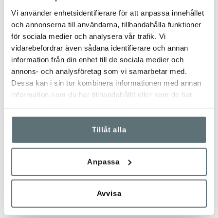
sulor och för att fötterna sväller något under längre
Vi använder enhetsidentifierare för att anpassa innehållet
promenad.
och annonserna till användarna, tillhandahålla funktioner
för sociala medier och analysera vår trafik. Vi
RÄTT STRUMPOR
vidarebefordrar även sådana identifierare och annan
För att uppnå optimal klimatkomfort är det verkligen viktigt
information från din enhet till de sociala medier och
att välja den bästa strumpan för den avsedda användningen.
annons- och analysföretag som vi samarbetar med.
GORE-TEX®-membranets funktion påverkas inte av
Dessa kan i sin tur kombinera informationen med annan
strumporna som bärs med skon, men att bära rätt strumpa
information som du har tillhandahållit eller som de har
kan ha en betydande positiv inverkan på den upplevda
samlat in när du har använt deras tjänster.
klimatkomforten.
Leta efter rätt materialblandning:
100% bomull
Tillåt alla
absorberar mycket fukt och släpper den bara mycket
långsamt. Fukten förblir bredvid dina fötter och dina fötter
börjar kännas kalla. Det är därför en blandning av
Anpassa
högkvalitativ ull (t.ex. Merino) och syntetfibrer (t.ex.
polyester, polyamid) är bäst.
VÅRDA DINA SKOR OCH
Avvisa
KÄNGOR
FÖRE
FÖRSTA ANVÄNDNING!