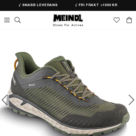
√ SNABB LEVERANS
√ FRI FRAKT >1000 KR