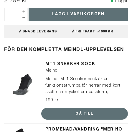
2 799 kr
I lager
LÄGG I VARUKORGEN
√ SNABB LEVERANS
√ FRI FRAKT >1000 KR
FÖR DEN KOMPLETTA MEINDL-UPPLEVELSEN
MT1 SNEAKER SOCK
Meindl
Meindl MT1 Sneaker sock är en
funktionsstrumpa för herrar med kort
skaft och mycket bra passform,
lämplig för promenadskor, sneakers
199 kr
och träningsskor.
GÅ TILL
PROMENAD/VANDRING "MERINO