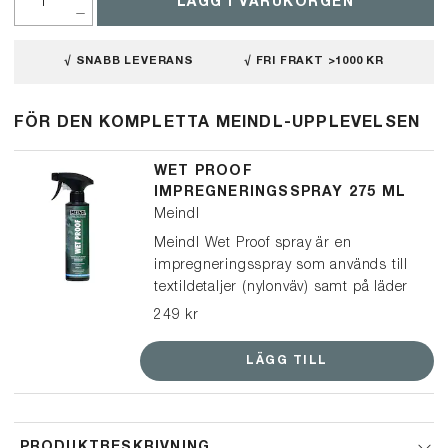
LÄGG I VARUKORGEN
√ SNABB LEVERANS
√ FRI FRAKT >1000 KR
FÖR DEN KOMPLETTA MEINDL-UPPLEVELSEN
WET PROOF
IMPREGNERINGSSPRAY 275 ML
Meindl
Meindl Wet Proof spray är en
impregneringsspray som används till
textildetaljer (nylonväv) samt på läder
och mocka. Den är speciellt framtagen
249 kr
för Meindls skor & kängor och är fri
från farliga flourkarboner/PFAS (PFC
LÄGG TILL
free).
PRODUKTBESKRIVNING