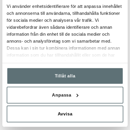
Vi använder enhetsidentifierare för att anpassa innehållet
och annonserna till användarna, tillhandahålla funktioner
för sociala medier och analysera vår trafik. Vi
vidarebefordrar även sådana identifierare och annan
information från din enhet till de sociala medier och
annons- och analysföretag som vi samarbetar med.
MEINDL
MEINDL
Dessa kan i sin tur kombinera informationen med annan
BADIA MID BRED LÄST
NORDKAP PRO GT
information som du har tillhandahållit eller som de har
samlat in när du har använt deras tjänster.
3 999 kr
5 499 kr
Tillåt alla
Anpassa
Avvisa