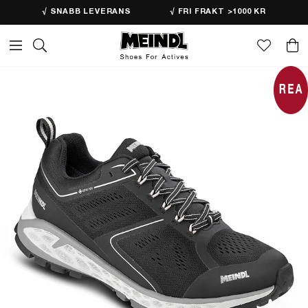
√ SNABB LEVERANS
√ FRI FRAKT >1000 KR