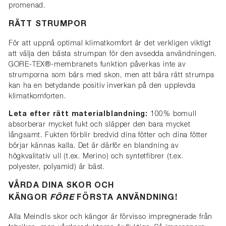
promenad.
RÄTT STRUMPOR
För att uppnå optimal klimatkomfort är det verkligen viktigt
att välja den bästa strumpan för den avsedda användningen.
GORE-TEX®-membranets funktion påverkas inte av
strumporna som bärs med skon, men att bära rätt strumpa
kan ha en betydande positiv inverkan på den upplevda
klimatkomforten.
Leta efter rätt materialblandning:
100% bomull
absorberar mycket fukt och släpper den bara mycket
långsamt. Fukten förblir bredvid dina fötter och dina fötter
börjar kännas kalla. Det är därför en blandning av
högkvalitativ ull (t.ex. Merino) och syntetfibrer (t.ex.
polyester, polyamid) är bäst.
VÅRDA DINA SKOR OCH
KÄNGOR
FÖRE
FÖRSTA ANVÄNDNING!
Alla Meindls skor och kängor är förvisso impregnerade från