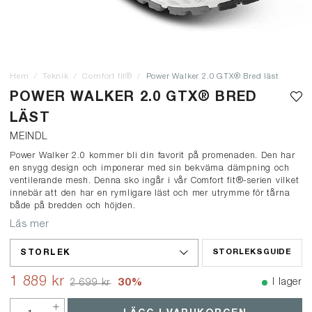
Hem
Teknik
Comfort fit®
Power Walker 2.0 GTX® Bred läst
POWER WALKER 2.0 GTX® BRED
LÄST
MEINDL
Power Walker 2.0 kommer bli din favorit på promenaden. Den har
en snygg design och imponerar med sin bekväma dämpning och
ventilerande mesh. Denna sko ingår i vår Comfort fit®-serien vilket
innebär att den har en rymligare läst och mer utrymme för tårna
både på bredden och höjden.
Läs mer
STORLEK
STORLEKSGUIDE
1 889 kr
30
%
I lager
2 699 kr