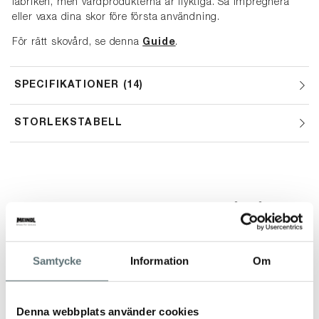
fabriken, men vårdprodukterna är flyktiga. Så impregnera
eller vaxa dina skor före första användning.
För rätt skovård, se denna
Guide
.
SPECIFIKATIONER
14
STORLEKSTABELL
ANDRA TITTADE OCKSÅ PÅ
Samtycke
Information
Om
Denna webbplats använder cookies