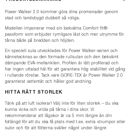
Power Walker 2.0 kommer göra dina promenader genom
stad och landsbygd dubbelt så roliga.
Modellen imponerar med sin bekväma Comfort fit®-
passform som erbjuder rymligare läst och mer utrymme för
tårna både på bredden och höjden.
En speciell sula utvecklades för Power Walker-serien och
kännetecknas av den formade rullsulan och den bekvämt
dämpande EVA-mellankilen. Profilen är lätt profilerad och
har ingen uttalad häl för att garantera hög stabilitet vid gång
i rullande rörelse. Tack vare GORE-TEX är Power Walker 2.0
garanterat vattentät och håller god andning.
HITTA RÄTT STORLEK
Tänk på att luft isolerar! Välj inte för liten storlek – du ska
kunna vicka och vrida på tårna i dina skor. Vi
rekommenderar att lågskor är ca 5 mm längre än din
fotlängd för att du ska få plats med t.ex. extra strumpor eller
sulor och för att fötterna sväller något under längre