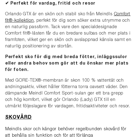
✔
Perfekt för vardag, fritid och resor
Orlando GTX är en skön och stabil sko från Meindls
C
omfort
fit®-kollektion
,
perfekt för dig som söker extra utrymme och
en naturlig passform. Tack vare den specialdesignade
Comfort fit®-lästen får du en bredare sulbas och mer plats i
framfoten, vilket ger en skön och avslappnad känsla samt en
naturlig positionering av stortån.
Perfekt sko för dig med breda fötter, inläggssulor
eller andra behov som gör att du önskar mer plats
för foten.
Med GORE-TEX®-membran är skon 100 % vattentät och
andningsaktiv, vilket håller fötterna torra oavsett väder. Den
dämpande Meindl Comfort Sport-sulan ger ett bra grepp
och hög komfort, vilket gör Orlando (Lady) GTX till en
utmärkt följeslagare för vardagen, fritidsaktiviteter och resor.
SKOVÅRD
Meindls skor och kängor behöver regelbunden skovård för
att behålla sin funktion och för att förlänga