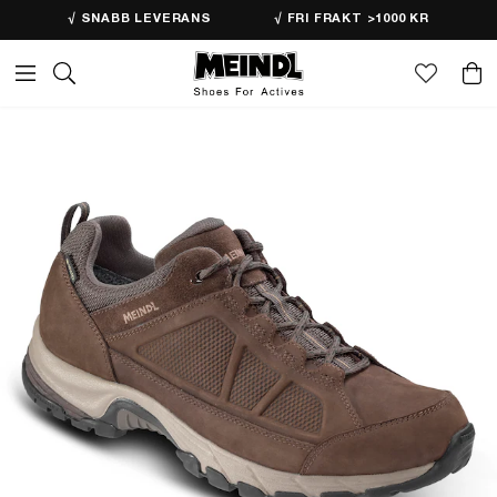
√ SNABB LEVERANS
√ FRI FRAKT >1000 KR