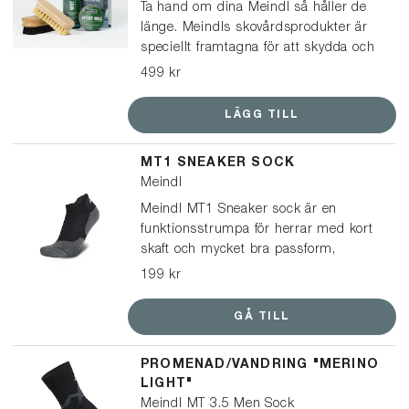
Ta hand om dina Meindl så håller de
länge. Meindls skovårdsprodukter är
speciellt framtagna för att skydda och
vårda Meindl-kängor och skor. Det här
499 kr
paketet passar för kängor och lågskor
i läder.
LÄGG TILL
MT1 SNEAKER SOCK
Meindl
Meindl MT1 Sneaker sock är en
funktionsstrumpa för herrar med kort
skaft och mycket bra passform,
lämplig för promenadskor, sneakers
199 kr
och träningsskor.
GÅ TILL
PROMENAD/VANDRING "MERINO
LIGHT"
Meindl MT 3.5 Men Sock