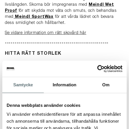
livslängden. Skorna bör impregneras med
Meindl Wet
Proof
för att skydda mot väta och smuts, och behandlas
med
Meindl SportWax
för att vårda lädret och bevara
dess smidighet och hållbarhet.
Se vidare information om rätt skovård här
-----------------------------------------------------
HITTA RÄTT STORLEK
Tänk på att luft isolerar! Välj inte för liten storlek – du ska
kunna vicka och vrida på tårna i dina skor. Vi
rekommenderar att lågskor är ca 5 mm längre än din
fotlängd för att du ska få plats med t.ex. extra strumpor eller
Samtycke
Information
Om
sulor och för att fötterna sväller något under längre
promenad.
Denna webbplats använder cookies
RÄTT STRUMPOR
Vi använder enhetsidentifierare för att anpassa innehållet
För att uppnå optimal klimatkomfort är det verkligen viktigt
och annonserna till användarna, tillhandahålla funktioner
att välja den bästa strumpan för den avsedda användningen.
för sociala medier och analysera vår trafik. Vi
GORE-TEX®-membranets funktion påverkas inte av