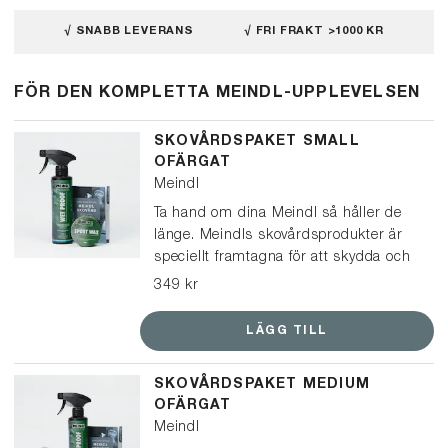
√ SNABB LEVERANS
√ FRI FRAKT >1000 KR
FÖR DEN KOMPLETTA MEINDL-UPPLEVELSEN
SKOVÅRDSPAKET SMALL
OFÄRGAT
Meindl
Ta hand om dina Meindl så håller de
länge. Meindls skovårdsprodukter är
speciellt framtagna för att skydda och
vårda Meindl-kängor och skor. Det här
349 kr
paketet passar för kängor och lågskor
i läder.
LÄGG TILL
SKOVÅRDSPAKET MEDIUM
OFÄRGAT
Meindl