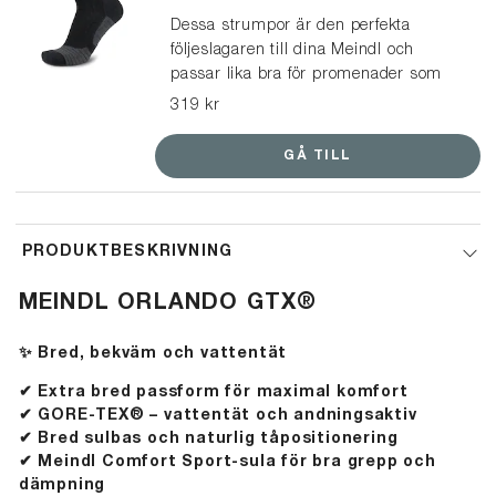
Dessa strumpor är den perfekta
följeslagaren till dina Meindl och
passar lika bra för promenader som
vandringar. En multifunktionell och lätt
319 kr
strumpa, tillverkad av mulesingfri
merinoull och syntetiskt garn, vilket
GÅ TILL
ger optimal passform och ett
balanserat klimat i dina skor.
PRODUKTBESKRIVNING
MEINDL ORLANDO GTX®
✨ Bred, bekväm och vattentät
✔
Extra bred passform för maximal komfort
✔
GORE-TEX® – vattentät och andningsaktiv
✔
Bred sulbas och naturlig tåpositionering
✔
Meindl Comfort Sport-sula för bra grepp och
dämpning