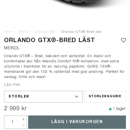
Hem
Teknik
Comfort fit®
Orlando GTX®-Bred läst
ORLANDO GTX®-BRED LÄST
MEINDL
Orlando GTX® – Bred, bekväm och vattentät. En stabil och
komfortabel sko från Meindls Comfort fit®-kollektion, med extra
utrymme i framfoten för en naturlig passform. GORE-TEX®-
membranet gör den 100 % vattentät med god andning. Perfekt för
vardag, fritid och resor!
Läs mer
STORLEK
STORLEKSGUIDE
2 999 kr
I lager
LÄGG I VARUKORGEN