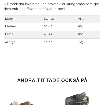
+ Broddarna levereras i en praktisk förvaringspåse som gör
dem enkla att förvara och/eller ta med.
Modell
Storlek
Vikt
Medium
36-40
60g
Large
40-44
65g
XLarge
44-48
70g
ANDRA TITTADE OCKSÅ PÅ