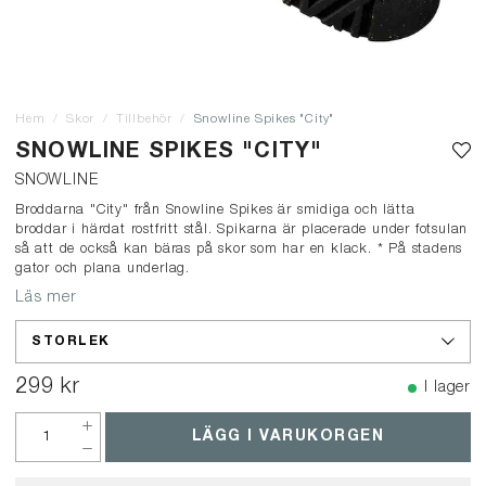
Hem
Skor
Tillbehör
Snowline Spikes "City"
SNOWLINE SPIKES "CITY"
SNOWLINE
Broddarna "City" från Snowline Spikes är smidiga och lätta
broddar i härdat rostfritt stål. Spikarna är placerade under fotsulan
så att de också kan bäras på skor som har en klack. * På stadens
gator och plana underlag.
Läs mer
STORLEK
299 kr
I lager
LÄGG I VARUKORGEN