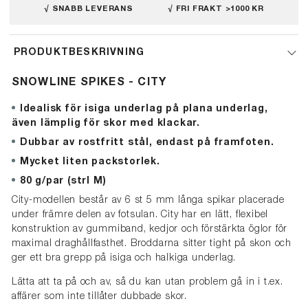
√ SNABB LEVERANS
√ FRI FRAKT >1000 KR
PRODUKTBESKRIVNING
SNOWLINE SPIKES - CITY
Idealisk för isiga underlag på plana underlag,
även lämplig för skor med klackar.
Dubbar av rostfritt stål, endast på framfoten.
Mycket liten packstorlek.
80 g/par (strl M)
City-modellen består av 6 st 5 mm långa spikar placerade
under främre delen av fotsulan. City har en lätt, flexibel
konstruktion av gummiband, kedjor och förstärkta öglor för
maximal draghållfasthet. Broddarna sitter tight på skon och
ger ett bra grepp på isiga och halkiga underlag.
Lätta att ta på och av, så du kan utan problem gå in i t.ex.
affärer som inte tillåter dubbade skor.