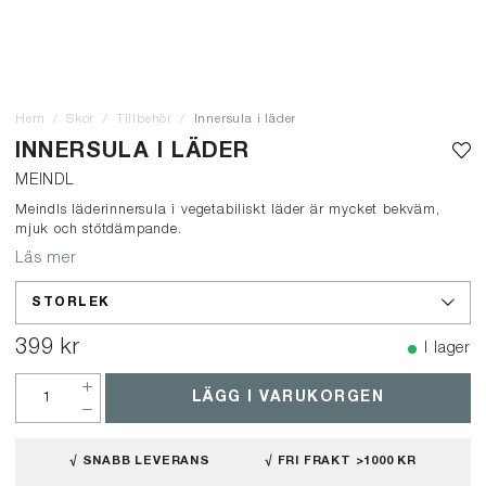
Hem
Skor
Tillbehör
Innersula i läder
INNERSULA I LÄDER
MEINDL
Meindls läderinnersula i vegetabiliskt läder är mycket bekväm,
mjuk och stötdämpande.
Läs mer
STORLEK
399 kr
I lager
LÄGG I VARUKORGEN
√ SNABB LEVERANS
√ FRI FRAKT >1000 KR