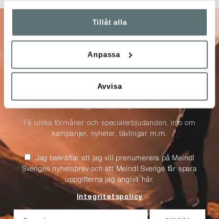
Tillåt alla
10% på ditt nästa
Anpassa
köp
Avvisa
Anmäl dig till vårt nyhetsbrev!
Få unika förmåner och specialerbjudanden, info om
kampanjer, nyheter, tävlingar m.m.
Jag bekräftar att jag vill prenumerera på Meindl
Sveriges nyhetsbrev och att Meindl Sverige får spara
uppgifterna jag angivit här.
Integritetspolicy