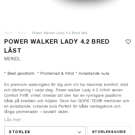
Hem
Skor
Power Walker Lady 4.2 Bred läst
POWER WALKER LADY 4.2 BRED
LÄST
MEINDL
* Bred passform. * Promenad & fritid * Avlastande sula
En premium-walkingsko för dig som vill ha maximal komfort, stöd
och dämpning i varje steg. Power walker Lady 4.2 tillhör serien
Comfort Fit®, vilket innebär att den har en rymligare passform
både på bredden och höjden. Skon har GORE-TEX®-membran och
en avlastande, rullande sula Perfekt för både vardagsbruk och
långa promenader – oavsett väder.
Läs mer
STORLEK
STORLEKSGUIDE