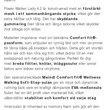
balans.
Power Walker Lady 4.2 är konstruerad med en
förstärkt
mesh i ett sammanhängande stycke
, vilket gör den
extra hållbar och tålig. Den har
skyddande
gummering
över tårna och längs sidorna vilket skyddar
mot slitage och stötar.
Modellen imponerar med sin bekväma
Comfort fit®-
passform
, som erbjuder en rymlig läst och mer utrymme
för tårna både på bredden och höjden. Detta gör att stortån
hålls rak och kan röra sig fritt, vilket bidrar till en mer
avslappnad och naturlig gångrörelse. Perfekt för dig
med
breda fötter, knölar, inläggssulor
eller annat
behov som kräver extra utrymme.
Den specialutvecklade
Meindl Comfort fit® Wellness
Walking Soft-Step-sulan
ger en mjuk och dynamisk
rullning tack vare en kraftigt dämpande
EVA-mellansula
.
Sulan har en lätt profil utan markerad häl, vilket
säkerställer
stabilitet och komfort vid varje steg
.
Innersulan är tillverkad av memory foam som gör att den