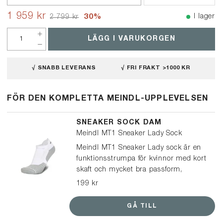
1 959 kr
30
%
I lager
2 799 kr
LÄGG I VARUKORGEN
√ SNABB LEVERANS
√ FRI FRAKT >1000 KR
FÖR DEN KOMPLETTA MEINDL-UPPLEVELSEN
SNEAKER SOCK DAM
Meindl MT1 Sneaker Lady Sock
Meindl MT1 Sneaker Lady sock är en
funktionsstrumpa för kvinnor med kort
skaft och mycket bra passform,
lämplig för promenadskor och
199 kr
sneakers.
GÅ TILL