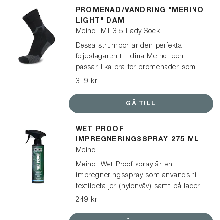
PROMENAD/VANDRING "MERINO
LIGHT" DAM
Meindl MT 3.5 Lady Sock
Dessa strumpor är den perfekta
följeslagaren till dina Meindl och
passar lika bra för promenader som
vandringar. En multifunktionell och lätt
319 kr
strumpa, tillverkad av mulesingfri
merinoull och syntetiskt garn, vilket
GÅ TILL
ger optimal passform och ett
balanserat klimat i dina skor.
WET PROOF
IMPREGNERINGSSPRAY 275 ML
Meindl
Meindl Wet Proof spray är en
impregneringsspray som används till
textildetaljer (nylonväv) samt på läder
och mocka. Den är speciellt framtagen
249 kr
för Meindls skor & kängor och är fri
från farliga flourkarboner/PFAS (PFC