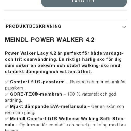
LÄGG TILL
free).
PRODUKTBESKRIVNING
MEINDL
POWER WALKER 4.2
Power Walker Lady 4.2 är perfekt för både vardags-
och fritidsanvändning. En riktigt härlig sko för dig
som söker en bekväm och stabil walking-sko med
utmärkt dämpning och vattentäthet.
✅
Comfort fit®-passform
– Bredare och mer voluminös
passform.
✅
GORE-TEX®-membran
– 100 % vattentät och god
andning.
✅
Mjukt dämpande EVA-mellansula
– Ger en skön och
skonsam gång.
✅
Meindl Comfort fit® Wellness Walking Soft-Step-
sula
– Optimerad för en stabil och naturlig rullning med bra