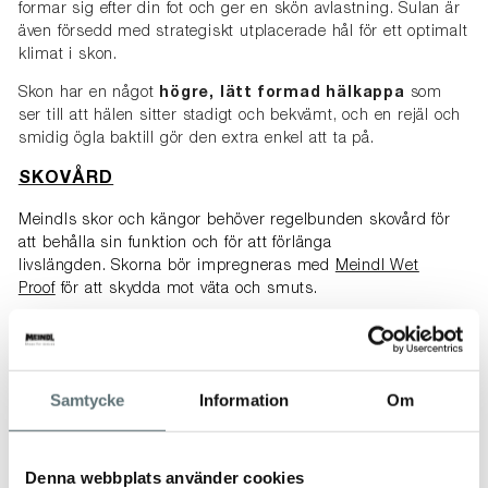
formar sig efter din fot och ger en skön avlastning. Sulan är
även försedd med strategiskt utplacerade hål för ett optimalt
klimat i skon.
Skon har en något
högre, lätt formad hälkappa
som
ser till att hälen sitter stadigt och bekvämt, och en rejäl och
smidig ögla baktill gör den extra enkel att ta på.
SKOVÅRD
Meindls skor och kängor behöver regelbunden skovård för
att behålla sin funktion och för att förlänga
livslängden. Skorna bör impregneras med
Meindl Wet
Proof
för att skydda mot väta och smuts.
Se vidare information om rätt skovård här
-----------------------------------------------------
Samtycke
Information
Om
Hitta rätt storlek
Tänk på att luft isolerar! Välj inte för liten storlek – du ska
kunna vicka och vrida på tårna i dina skor. Vi
Denna webbplats använder cookies
rekommenderar att lågskor är ca 5 mm längre än din