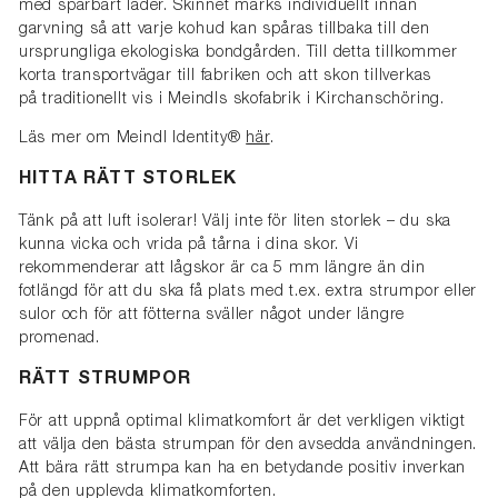
med spårbart läder. Skinnet märks individuellt innan
garvning så att varje kohud kan spåras tillbaka till den
ursprungliga ekologiska bondgården. Till detta tillkommer
korta transportvägar till fabriken och att skon tillverkas
på traditionellt vis i Meindls skofabrik i Kirchanschöring.
Läs mer om Meindl Identity®
här
.
HITTA RÄTT STORLEK
Tänk på att luft isolerar! Välj inte för liten storlek – du ska
kunna vicka och vrida på tårna i dina skor. Vi
rekommenderar att lågskor är ca 5 mm längre än din
fotlängd för att du ska få plats med t.ex. extra strumpor eller
sulor och för att fötterna sväller något under längre
promenad.
RÄTT STRUMPOR
För att uppnå optimal klimatkomfort är det verkligen viktigt
att välja den bästa strumpan för den avsedda användningen.
Att bära rätt strumpa kan ha en betydande positiv inverkan
på den upplevda klimatkomforten.