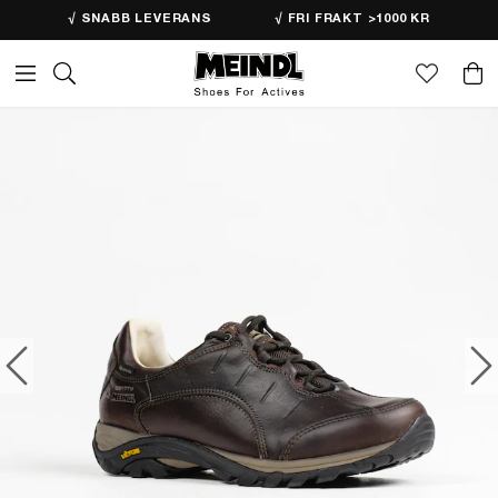
√ SNABB LEVERANS
√ FRI FRAKT >1000 KR