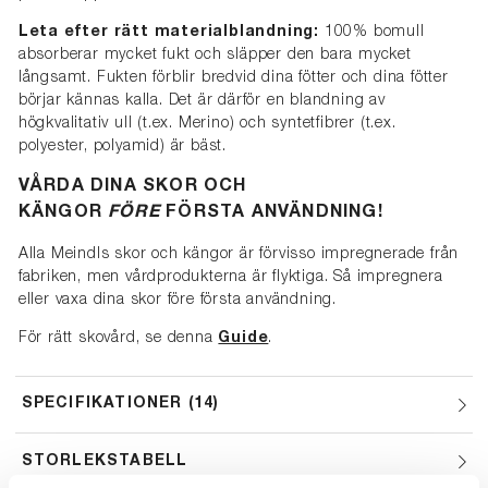
Leta efter rätt materialblandning:
100% bomull
absorberar mycket fukt och släpper den bara mycket
långsamt. Fukten förblir bredvid dina fötter och dina fötter
börjar kännas kalla. Det är därför en blandning av
högkvalitativ ull (t.ex. Merino) och syntetfibrer (t.ex.
polyester, polyamid) är bäst.
VÅRDA DINA SKOR OCH
KÄNGOR
FÖRE
FÖRSTA ANVÄNDNING!
Alla Meindls skor och kängor är förvisso impregnerade från
fabriken, men vårdprodukterna är flyktiga. Så impregnera
eller vaxa dina skor före första användning.
För rätt skovård, se denna
Guide
.
SPECIFIKATIONER
14
STORLEKSTABELL