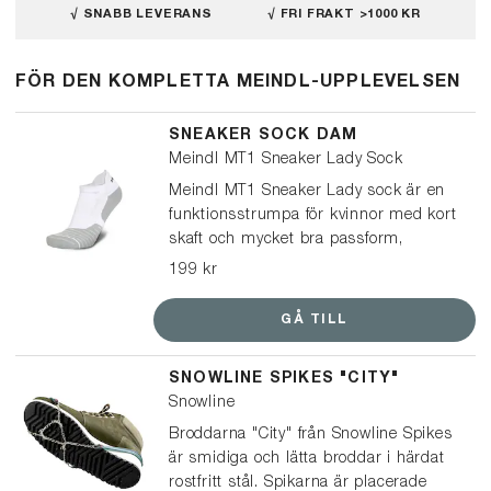
√ SNABB LEVERANS
√ FRI FRAKT >1000 KR
FÖR DEN KOMPLETTA MEINDL-UPPLEVELSEN
SNEAKER SOCK DAM
Meindl MT1 Sneaker Lady Sock
Meindl MT1 Sneaker Lady sock är en
funktionsstrumpa för kvinnor med kort
skaft och mycket bra passform,
lämplig för promenadskor och
199 kr
sneakers.
GÅ TILL
SNOWLINE SPIKES "CITY"
Snowline
Broddarna "City" från Snowline Spikes
är smidiga och lätta broddar i härdat
rostfritt stål. Spikarna är placerade