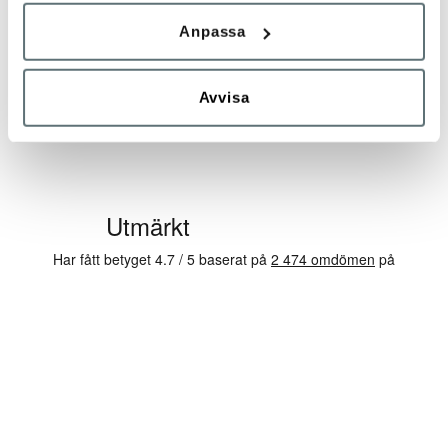
MEINDL
MEINDL
LINOSA IDENTITY®
BADIA BRED LÄS
Anpassa
3 599 kr
3 899 kr
Avvisa