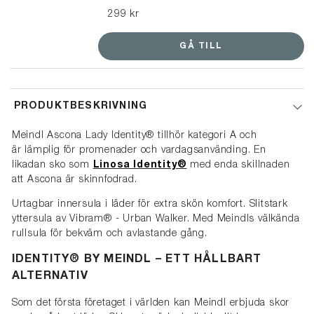
under fotsulan så att de också kan
299 kr
bäras på skor som har en klack. * På
stadens gator och plana underlag.
GÅ TILL
PRODUKTBESKRIVNING
Meindl Ascona Lady Identity® tillhör kategori A och
är lämplig för promenader och vardagsanvänding. En
likadan sko som
Linosa Identity®
med enda skillnaden
att Ascona är skinnfodrad.
Urtagbar innersula i läder för extra skön komfort. Slitstark
yttersula av Vibram® - Urban Walker. Med Meindls välkända
rullsula för bekväm och avlastande gång.
IDENTITY® BY MEINDL – ETT HÅLLBART
ALTERNATIV
Som det första företaget i världen kan Meindl erbjuda skor