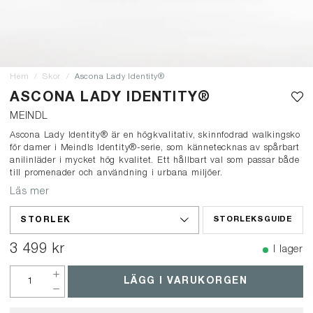
Hem
Skor
Ascona Lady Identity®
ASCONA LADY IDENTITY®
MEINDL
Ascona Lady Identity® är en högkvalitativ, skinnfodrad walkingsko
för damer i Meindls Identity®-serie, som kännetecknas av spårbart
anilinläder i mycket hög kvalitet. Ett hållbart val som passar både
till promenader och användning i urbana miljöer.
Läs mer
STORLEK
STORLEKSGUIDE
3 499 kr
I lager
LÄGG I VARUKORGEN