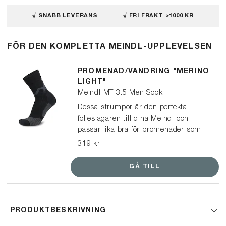
√ SNABB LEVERANS
√ FRI FRAKT >1000 KR
FÖR DEN KOMPLETTA MEINDL-UPPLEVELSEN
PROMENAD/VANDRING "MERINO
LIGHT"
Meindl MT 3.5 Men Sock
Dessa strumpor är den perfekta
följeslagaren till dina Meindl och
passar lika bra för promenader som
vandringar. En multifunktionell och lätt
319 kr
strumpa, tillverkad av mulesingfri
merinoull och syntetiskt garn, vilket
GÅ TILL
ger optimal passform och ett
balanserat klimat i dina skor.
PRODUKTBESKRIVNING