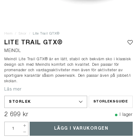
Hem
Skor
Lite Trail GTX®
LITE TRAIL GTX®
MEINDL
Meindl Lite Trail GTX® är en lätt, stabil och bekväm sko i klassisk
design och med Meindls komfort och kvalitet. Den passar för
promenader och vardagsaktiviteter men även för aktiviteter av
sportigare karaktär såsom powerwalk. Den passar även på jobbet/i
skolan.
Läs mer
STORLEK
STORLEKSGUIDE
2 699 kr
I lager
LÄGG I VARUKORGEN