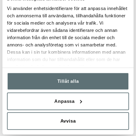
Vi använder enhetsidentifierare för att anpassa innehållet
och annonserna till användarna, tillhandahålla funktioner
för sociala medier och analysera vår trafik. Vi
vidarebefordrar även sådana identifierare och annan
information från din enhet till de sociala medier och
annons- och analysföretag som vi samarbetar med.
MEINDL
OUTDDOR ELEMEN
Dessa kan i sin tur kombinera informationen med annan
TAUERN LADY 2 BRED LÄST
KNIV CONTOUR FEA
information som du har tillhandahållit eller som de har
samlat in när du har använt deras tjänster.
3 999 kr
795 kr
Tillåt alla
Anpassa
Avvisa