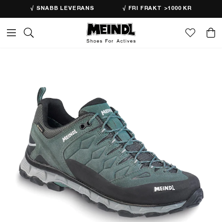
√ SNABB LEVERANS
√ FRI FRAKT >1000 KR