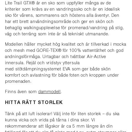
Lite Trail GTX® är en sko som uppfyller många av de
kriterier som krävs av en vandringssko och är en idealisk
sko för vårens, sommarens och höstens alla äventyr. Den
har ett brett användningsområde och ger en skön och
behaglig walkingupplevelse för promenad/vandring på stig,
väg och terräng som inte är så tekniskt utmanande.
Modellen håller mycket hög kvalitet och är tillverkad i mocka
och mesh med GORE-TEX® för 100% vattentäthet och god
andningsförmåga. Urtagbar och tvättbar Air-Active
innersula. Rejäl och vridstyv yttersula
med stötdämpningsystemet EVA som ger både skön
komfort och avlastning för både foten och kroppen under
promenaden.
Finns även som
dammodell
.
HITTA RÄTT STORLEK
Tänk på att luft isolerar! Välj inte för liten storlek – du ska
kunna vicka och vrida på tårna i dina skor. Vi
rekommenderar att lågskor är ca 5 mm längre än din