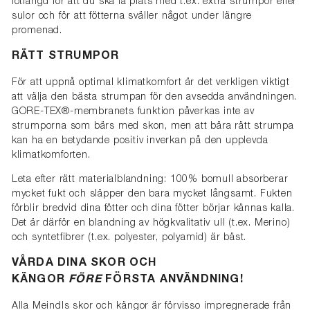
fotlängd för att du ska få plats med t.ex. extra strumpor eller
sulor och för att fötterna sväller något under längre
promenad.
RÄTT STRUMPOR
För att uppnå optimal klimatkomfort är det verkligen viktigt
att välja den bästa strumpan för den avsedda användningen.
GORE-TEX®-membranets funktion påverkas inte av
strumporna som bärs med skon, men att bära rätt strumpa
kan ha en betydande positiv inverkan på den upplevda
klimatkomforten.
Leta efter rätt materialblandning: 100% bomull absorberar
mycket fukt och släpper den bara mycket långsamt. Fukten
förblir bredvid dina fötter och dina fötter börjar kännas kalla.
Det är därför en blandning av högkvalitativ ull (t.ex. Merino)
och syntetfibrer (t.ex. polyester, polyamid) är bäst.
VÅRDA DINA SKOR OCH
KÄNGOR
FÖRE
FÖRSTA ANVÄNDNING!
Alla Meindls skor och kängor är förvisso impregnerade från