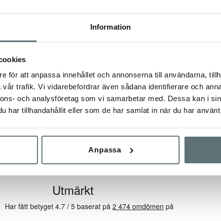
Information
cookies
INDL
MEINDL MT6 MERINO LADY SOCK
e för att anpassa innehållet och annonserna till användarna, tillh
 GTX® (BOA®)
VANDRING "MERINO" DAM
vår trafik. Vi vidarebefordrar även sådana identifierare och anna
D LÄST
nnons- och analysföretag som vi samarbetar med. Dessa kan i sin
99 kr
329 kr
har tillhandahållit eller som de har samlat in när du har använt 
Anpassa