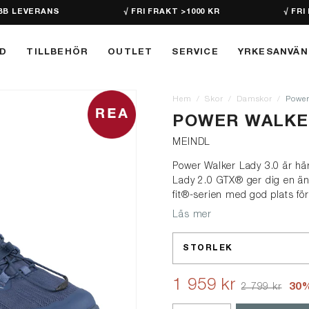
BB LEVERANS
√ FRI FRAKT >1000 KR
√ FRI
D
TILLBEHÖR
OUTLET
SERVICE
YRKESANVÄ
Hem
Skor
Damskor
Power
POWER WALKER
MEINDL
Power Walker Lady 3.0 är hä
Lady 2.0 GTX® ger dig en än
fit®-serien med god plats för
Läs mer
STORLEK
1 959 kr
30
2 799 kr