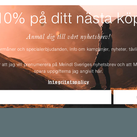
10% på ditt nästa kö
Anmäl dig till vårt nyhetsbrev!
örmåner och specialerbjudanden, info om kampanjer, nyheter, täv
r att jag vill prenumerera på Meindl Sveriges nyhetsbrev och att M
spara uppgifterna jag angivit här.
Integritetspolicy