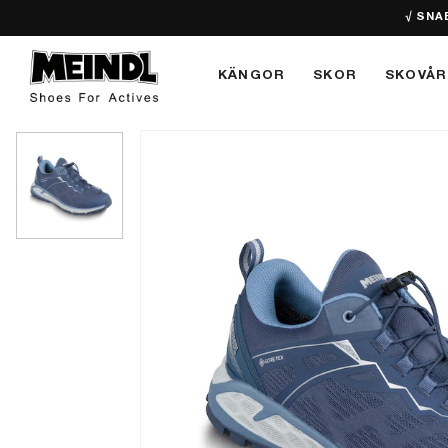
√ SNA
KÄNGOR
SKOR
SKOVÅR