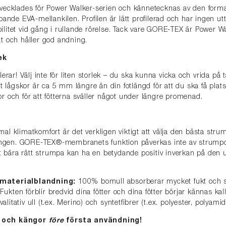
utvecklades för Power Walker-serien och kännetecknas av den form
de EVA-mellankilen. Profilen är lätt profilerad och har ingen utta
ilitet vid gång i rullande rörelse. Tack vare GORE-TEX är Power W
ät och håller god andning.
ek
olerar! Välj inte för liten storlek – du ska kunna vicka och vrida på t
lågskor är ca 5 mm längre än din fotlängd för att du ska få plats
or och för att fötterna sväller något under längre promenad.
mal klimatkomfort är det verkligen viktigt att välja den bästa stru
ngen. GORE-TEX®-membranets funktion påverkas inte av strump
 bära rätt strumpa kan ha en betydande positiv inverkan på den 
 materialblandning:
100% bomull absorberar mycket fukt och 
ukten förblir bredvid dina fötter och dina fötter börjar kännas kall
litativ ull (t.ex. Merino) och syntetfibrer (t.ex. polyester, polyamid
r och kängor
före
första användning!