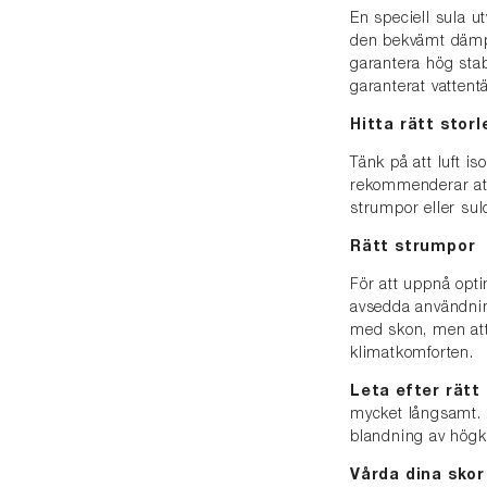
En speciell sula 
den bekvämt dämpan
garantera hög stab
garanterat vattent
Hitta rätt storl
Tänk på att luft is
rekommenderar att 
strumpor eller sul
Rätt strumpor
För att uppnå opti
avsedda användni
med skon, men att
klimatkomforten.
Leta efter rätt
mycket långsamt. F
blandning av högkva
Vårda dina sko