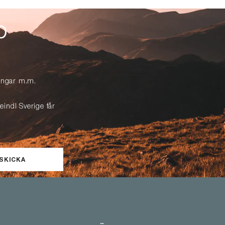
p
lingar m.m.
eindl Sverige får
SKICKA