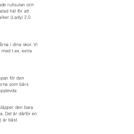
ade rullsulan och
lad häl för att
alker (Lady) 2.0
årna i dina skor. Vi
 med t.ex. extra
mpan för den
orna som bärs
upplevda
släpper den bara
a. Det är därför en
) är bäst.