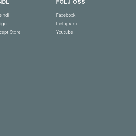
NDL
FÖLJ OSS
eindl
Facebook
rige
Instagram
cept Store
Youtube