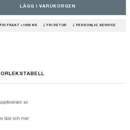
LÄGG I VARUKORGEN
 FRI FRAKT >1000 KR
√ FRI RETUR
√ PERSONLIG SERVICE
TORLEKSTABELL
upplevelsen av
e läst och mer