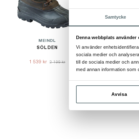
Samtycke
Denna webbplats använder 
MEINDL
ME
Vi använder enhetsidentifierar
SÖLDEN
ABANO LADY
sociala medier och analysera 
BRE
till de sociala medier och a
1 539 kr
2 9
2 199 kr
med annan information som du 
Avvisa