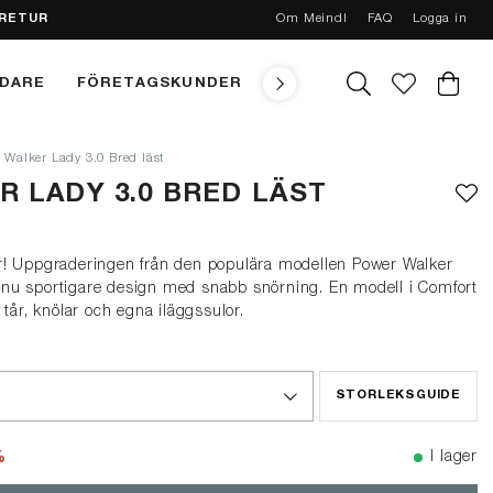
 RETUR
Om Meindl
FAQ
Logga in
NDARE
FÖRETAGSKUNDER
TEKNIK
MEINDL CONC
 Walker Lady 3.0 Bred läst
 LADY 3.0 BRED LÄST
r! Uppgraderingen från den populära modellen Power Walker
nu sportigare design med snabb snörning. En modell i Comfort
 tår, knölar och egna iläggssulor.
STORLEKSGUIDE
%
I lager