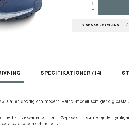
√ SNABB LEVERANS
√
IVNING
SPECIFIKATIONER
14
S
 3.0 är en sportig och modern Meindl-modell som ger dig bästa 
r med sin bekväma Comfort fit®-passform som erbjuder rymligar
 både på bredden och höjden.