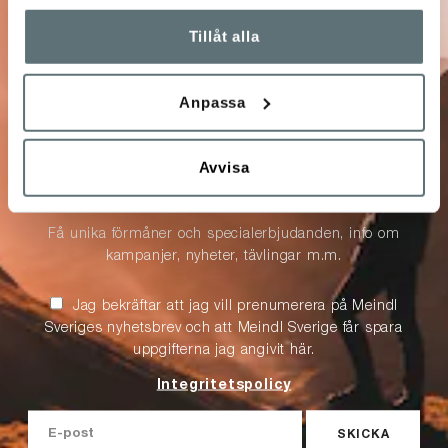
Tillåt alla
10% på ditt nästa
Anpassa
köp
Avvisa
Anmäl dig till vårt nyhetsbrev!
Få unika förmåner och specialerbjudanden, info om
kampanjer, nyheter, tävlingar m.m.
Jag bekräftar att jag vill prenumerera på Meindl
Sveriges nyhetsbrev och att Meindl Sverige får spara
uppgifterna jag angivit här.
Integritetspolicy
SKICKA