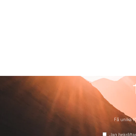
Få unika f
Jag bekräfta