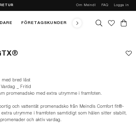
 RETUR
Om Meindl
FAQ
Logga in
NDARE
FÖRETAGSKUNDER
TEKNIK
MEINDL CONC
GTX®
 med bred läst
Vardag _ Fritid
väm promenadsko med extra utrymme i framfoten.
ortig och vattentät promenadsko från Meindls Comfort fit®-
 extra utrymme i framfoten samtidigt som hälen sitter stabilt,
 promenader och aktiv vardag.