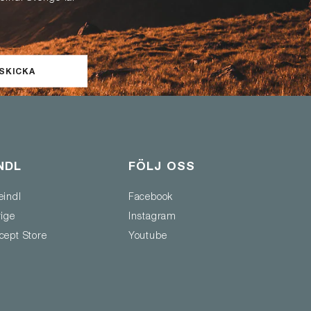
SKICKA
NDL
FÖLJ OSS
eindl
Facebook
rige
Instagram
cept Store
Youtube