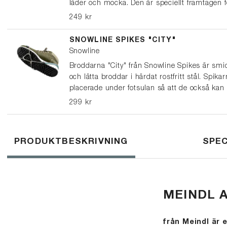
läder och mocka. Den är speciellt framtagen f
Meindls skor & kängor och är fri från farliga
249 kr
flourkarboner/PFAS (PFC free).
SNOWLINE SPIKES "CITY"
Snowline
Broddarna "City" från Snowline Spikes är smi
och lätta broddar i härdat rostfritt stål. Spikar
placerade under fotsulan så att de också kan
bäras på skor som har en klack. * På stadens
299 kr
gator och plana underlag.
PRODUKTBESKRIVNING
SPEC
MEINDL 
från Meindl är 