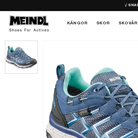
√ SNA
KÄNGOR
SKOR
SKOVÅR