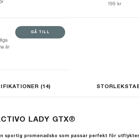
ör
och sneakers.
199 kr
GÅ TILL
diga
na är
IFIKATIONER
14
STORLEKSTA
ACTIVO LADY GTX®
en sportig promenadsko som passar perfekt för utflykter