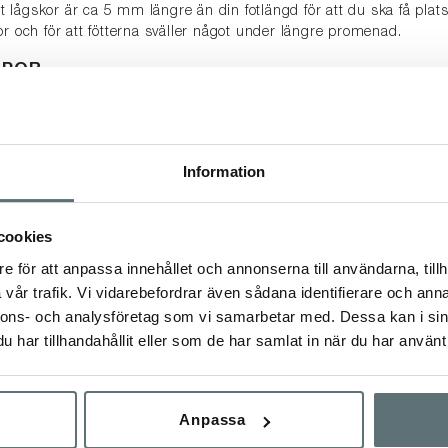
lågskor är ca 5 mm längre än din fotlängd för att du ska få plats
or och för att fötterna sväller något under längre promenad.
MPOR
mal klimatkomfort är det verkligen viktigt att välja den bästa stru
ngen. GORE-TEX®-membranets funktion påverkas inte av strump
 bära rätt strumpa kan ha en betydande positiv inverkan på den 
Information
 materialblandning:
100% bomull absorberar mycket fukt och 
ukten förblir bredvid dina fötter och dina fötter börjar kännas kall
cookies
litativ ull (t.ex. Merino) och syntetfibrer (t.ex. polyester, polyamid
e för att anpassa innehållet och annonserna till användarna, tillh
 SKOR OCH KÄNGOR
FÖRE
FÖRSTA ANVÄNDNIN
vår trafik. Vi vidarebefordrar även sådana identifierare och anna
nnons- och analysföretag som vi samarbetar med. Dessa kan i sin
och kängor är förvisso impregnerade från fabriken, men vårdproduk
har tillhandahållit eller som de har samlat in när du har använt 
r vaxa dina skor före första användning.
 se denna
Guide
.
Anpassa