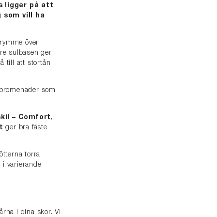
s ligger på att
 som vill ha
trymme över
are sulbasen ger
till att stortån
r promenader som
kil – Comfort
,
t
ger bra fäste
ötterna torra
 i varierande
årna i dina skor. Vi