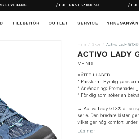
BB LEVERANS
√ FRI FRAKT >1000 KR
√ FRI
D
TILLBEHÖR
OUTLET
SERVICE
YRKESANVÄ
Hem
Skor
Activo Lady GTX®
ACTIVO LADY 
MEINDL
⭐️ÅTER I LAGER
* Passform: Rymlig passform
* Användning: Promenader _ 
* För dig som söker en bek
→ Activo Lady GTX® är en sp
serie. Den bredare lästen ger
vilket ger hög komfort under
Läs mer