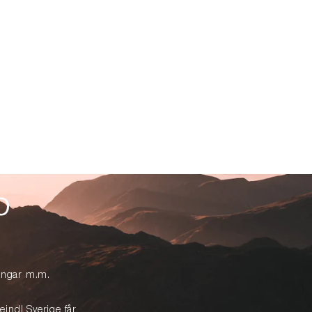
p
lingar m.m.
eindl Sverige får