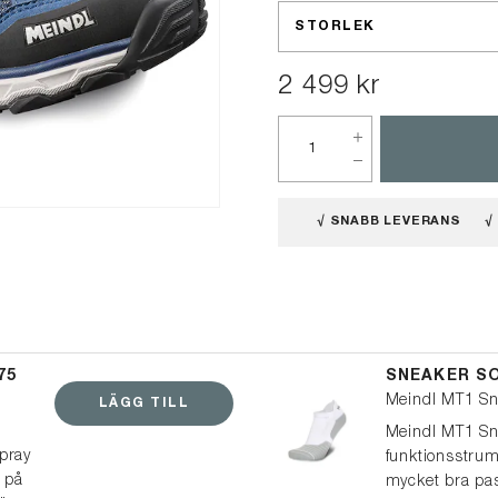
STORLEK
2 499 kr
√ SNABB LEVERANS
√
75
SNEAKER S
Meindl MT1 Sn
LÄGG TILL
Meindl MT1 Sn
pray
funktionsstrum
t på
mycket bra pa