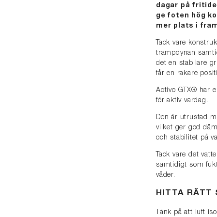
dagar på fritide
ge foten hög ko
mer plats i fra
Tack vare konstruk
trampdynan samtid
det en stabilare g
får en rakare posit
Activo GTX® har e
för aktiv vardag.
Den är utrustad 
vilket ger god dä
och stabilitet på 
Tack vare det vatt
samtidigt som fukt
väder.
HITTA RÄTT
Tänk på att luft is