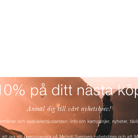
10% på ditt nästa kö
Anmäl dig till vårt nyhetsbrev!
örmåner och specialerbjudanden, info om kampanjer, nyheter, täv
r att jag vill prenumerera på Meindl Sveriges nyhetsbrev och att M