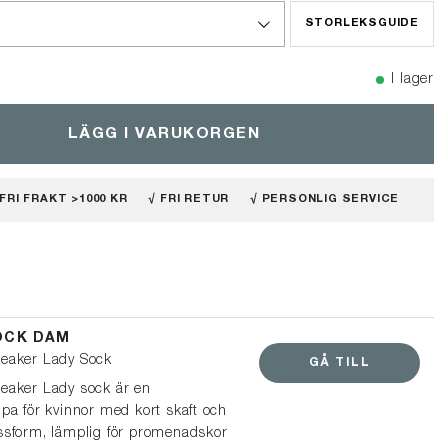
STORLEKSGUIDE
I lager
LÄGG I VARUKORGEN
 FRI FRAKT >1000 KR
√ FRI RETUR
√ PERSONLIG SERVICE
OCK DAM
eaker Lady Sock
GÅ TILL
eaker Lady sock är en
pa för kvinnor med kort skaft och
ssform, lämplig för promenadskor