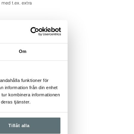
 med t.ex. extra
mpan för den
orna som bärs
upplevda
Om
släpper den bara
a. Det är därför en
) är bäst.
andahålla funktioner för
G!
n information från din enhet
 tur kombinera informationen
terna är flyktiga.
deras tjänster.
Tillåt alla