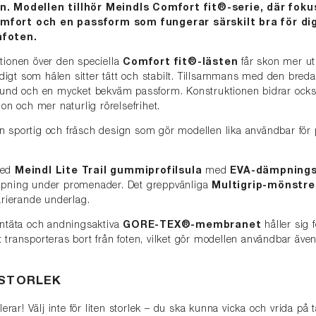
n. Modellen tillhör Meindls Comfort fit®-serie, där foku
mfort och en passform som fungerar särskilt bra för dig
mfoten.
tionen över den speciella
Comfort fit®-lästen
får skon mer u
igt som hälen sitter tätt och stabilt. Tillsammans med den bred
rund och en mycket bekväm passform. Konstruktionen bidrar också 
ion och mer naturlig rörelsefrihet.
n sportig och fräsch design som gör modellen lika användbar fö
med
Meindl Lite Trail gummiprofilsula
med
EVA-dämpnings
mpning under promenader. Det greppvänliga
Multigrip-mönstre
varierande underlag.
entäta och andningsaktiva
GORE-TEX®-membranet
håller sig f
 transporteras bort från foten, vilket gör modellen användbar även
 STORLEK
olerar! Välj inte för liten storlek – du ska kunna vicka och vrida på t