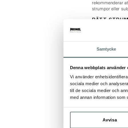
rekommenderar att 
strumpor eller sul
RÄTT STRU
För att uppnå opti
avsedda användni
med skon, men att
Samtycke
klimatkomforten.
Leta efter rätt
mycket långsamt. F
Denna webbplats använder 
blandning av högkva
Vi använder enhetsidentifierar
VÅRDA DINA
sociala medier och analysera 
till de sociala medier och a
Alla Meindls skor 
med annan information som du 
Så impregnera elle
För rätt skovård,
Avvisa