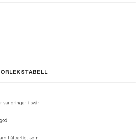
TORLEKSTABELL
ör vandringar i svår
 god
oam hälpartiet som