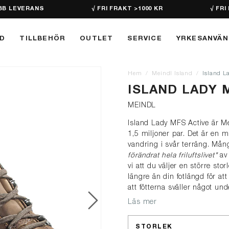
BB LEVERANS
√ FRI FRAKT >1000 KR
√ FRI
D
TILLBEHÖR
OUTLET
SERVICE
YRKESANVÄ
Hem
Meindl Island
Island L
ISLAND LADY 
MEINDL
Island Lady MFS Active är M
1,5 miljoner par. Det är en m
vandring i svår terräng. Mång
förändrat hela friluftslivet"
av 
vi att du väljer en större s
längre än din fotlängd för at
att fötterna sväller något un
Läs mer
STORLEK