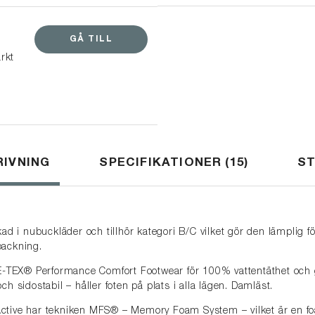
läder.
pan
ekta
GÅ TILL
tning
rkt
p>
snö
ch
 och
itto
apar
ålla
IVNING
SPECIFIKATIONER
15
S
kad i nubuckläder och tillhör kategori B/C vilket gör den lämplig f
packning.
TEX® Performance Comfort Footwear för 100% vattentäthet och
ch sidostabil – håller foten på plats i alla lägen. Damläst.
ctive har tekniken MFS® – Memory Foam System – vilket är en f