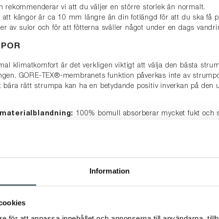
 rekommenderar vi att du väljer en större storlek än normalt.
tt kängor är ca 10 mm längre än din fotlängd för att du ska få p
per av sulor och för att fötterna sväller något under en dags vandri
MPOR
mal klimatkomfort är det verkligen viktigt att välja den bästa stru
ngen. GORE-TEX®-membranets funktion påverkas inte av strump
 bära rätt strumpa kan ha en betydande positiv inverkan på den 
 materialblandning:
100% bomull absorberar mycket fukt och s
ukten förblir bredvid dina fötter och dina fötter börjar kännas kall
litativ ull (t.ex. Merino) och syntetfibrer (t.ex. polyester, polyamid
 SKOR OCH KÄNGOR
FÖRE
FÖRSTA ANVÄNDNIN
Information
och kängor är förvisso impregnerade från fabriken, men vårdproduk
r vaxa dina skor före första användning.
 se denna
Guide
.
cookies
e för att anpassa innehållet och annonserna till användarna, tillh