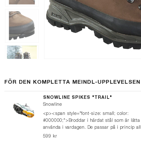
FÖR DEN KOMPLETTA MEINDL-UPPLEVELSEN
SNOWLINE SPIKES "TRAIL"
Snowline
<p><span style="font-size: small; color:
#000000;">Broddar i härdat stål som är lätta 
använda i vardagen. De passar på i princip al
typer av skor, från sneakers och vinterskor till
599 kr