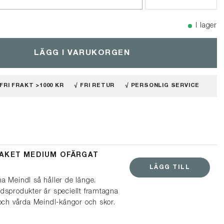
I lager
LÄGG I VARUKORGEN
 FRI FRAKT >1000 KR
√ FRI RETUR
√ PERSONLIG SERVICE
AKET MEDIUM OFÄRGAT
LÄGG TILL
a Meindl så håller de länge.
dsprodukter är speciellt framtagna
 och vårda Meindl-kängor och skor.
t passar för kängor och lågskor i