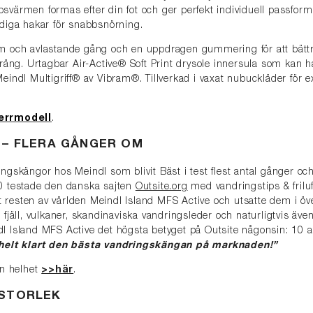
svärmen formas efter din fot och ger perfekt individuell passform
adiga hakar för snabbsnörning.
äm och avlastande gång och en uppdragen gummering för att bättr
erräng. Urtagbar Air-Active® Soft Print drysole innersula som kan h
Meindl Multigriff® av Vibram®. Tillverkad i vaxat nubuckläder för e
errmodell
.
 – FLERA GÅNGER OM
ingskängor hos Meindl som blivit Bäst i test flest antal gånger oc
20 testade den danska sajten
Outsite.org
med vandringstips & friluft
resten av världen Meindl Island MFS Active och utsatte dem i över 
 fjäll, vulkaner, skandinaviska vandringsleder och naturligtvis även
dl Island MFS Active det högsta betyget på Outsite någonsin: 10
 helt klart den bästa vandringskängan på marknaden!”
in helhet
>>här
.
 STORLEK