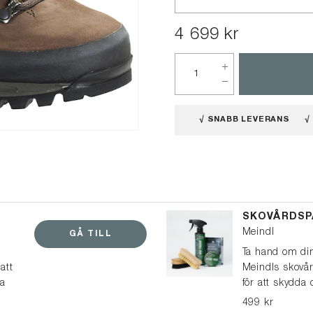
4 699 kr
√ SNABB LEVERANS
√
SKOVÅRDSP
Meindl
GÅ TILL
Ta hand om din
att
Meindls skovår
la
för att skydda
Det här pakete
499 kr