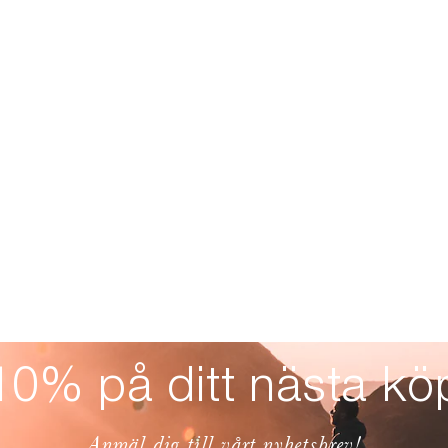
10% på ditt nästa kö
Anmäl dig till vårt nyhetsbrev!