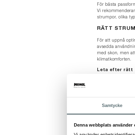
För bästa passform
Vi rekommenderar a
strumpor, olika ty
RÄTT STRU
För att uppnå opti
avsedda användni
med skon, men att
klimatkomforten.
Leta efter rätt
mycket långsamt. F
blandning av högkva
VÅRDA DINA
Samtycke
Alla Meindls skor 
Så impregnera elle
För rätt skovård,
Denna webbplats använder 
Vi använder enhetsidentifierar