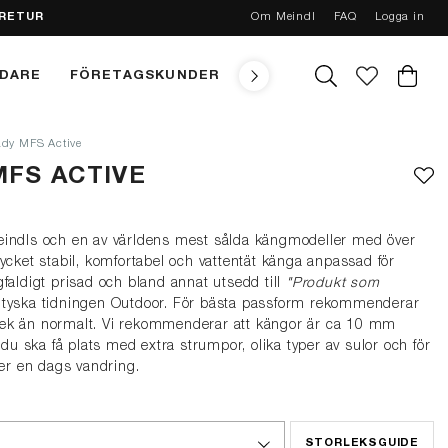
 RETUR
Om Meindl
FAQ
Logga in
NDARE
FÖRETAGSKUNDER
TEKNIK
MEINDL CONC
ady MFS Active
MFS ACTIVE
eindls och en av världens mest sålda kängmodeller med över
ycket stabil, komfortabel och vattentät känga anpassad för
faldigt prisad och bland annat utsedd till
"Produkt som
tyska tidningen Outdoor. För bästa passform rekommenderar
torlek än normalt. Vi rekommenderar att kängor är ca 10 mm
t du ska få plats med extra strumpor, olika typer av sulor och för
der en dags vandring.
STORLEKSGUIDE