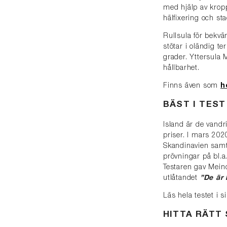
med hjälp av kropp
hälfixering och st
Rullsula för bekv
stötar i oländig t
grader. Yttersula 
hållbarhet.
Finns även som
h
BÄST I TEST
Island är de vandr
priser. I mars 20
Skandinavien samt 
prövningar på bl.a.
Testaren gav Mein
utlåtandet
”De är
Läs hela testet i s
HITTA RÄTT