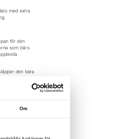
lats med extra
ng.
mpan för den
orna som bärs
upplevda
läpper den bara
a. Det är därför en
) är bäst.
G!
Om
terna är flyktiga.
andahålla funktioner för