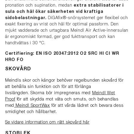
pronation och supination, medan
extra stabilisatorer i
sula och häl ökar säkerheten vid kraftiga
sidobelastningar.
DiGAfix®-snörsystemet ger flexibel och
exakt fixering av vrist och häl för optimal passform. Den
mjukt vadderade och urtagbara Meindl Air Active-innersulan
är ergonomiskt formad, ger god fukttransport och kan
handtvättas i 30 °C.
Certifiering: EN ISO 20347:2012 O2 SRC HI CI WR
HRO FO
SKOVÅRD
Meindls skor och kängor behöver regelbunden skovård för
att behålla sin funktion och för att förlänga
livslängden. Skorna bör impregneras med
Meindl Wet
Proof
för att skydda mot väta och smuts, och behandlas
med
Meindl SportWax
för att vårda lädret och bevara dess
smidighet och hållbarhet.
Se vidare information om rätt skovård här
STORLEK