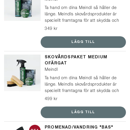
Ta hand om dina Meindl så håller de
länge. Meindls skovårdsprodukter är
speciellt framtagna för att skydda och
vårda Meindl-kängor och skor. Det här
349 kr
paketet passar för kängor och lågskor
i läder.
LÄGG TILL
SKOVÅRDSPAKET MEDIUM
OFÄRGAT
Meindl
Ta hand om dina Meindl så håller de
länge. Meindls skovårdsprodukter är
speciellt framtagna för att skydda och
vårda Meindl-kängor och skor. Det här
499 kr
paketet passar för kängor och lågskor
i läder.
LÄGG TILL
PROMENAD/VANDRING "BAS"