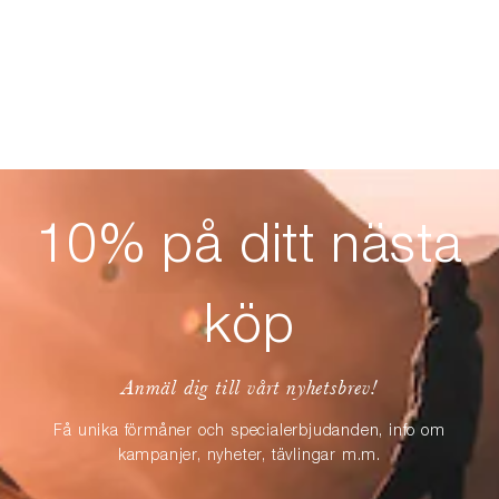
10% på ditt nästa
köp
Anmäl dig till vårt nyhetsbrev!
Få unika förmåner och specialerbjudanden, info om
kampanjer, nyheter, tävlingar m.m.