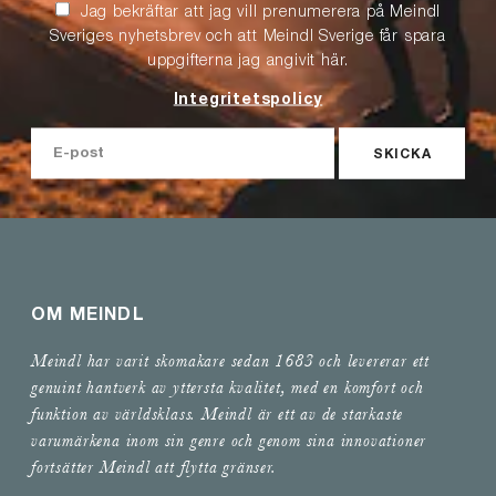
Jag bekräftar att jag vill prenumerera på Meindl
Sveriges nyhetsbrev och att Meindl Sverige får spara
uppgifterna jag angivit här.
Integritetspolicy
SKICKA
OM MEINDL
Meindl har varit skomakare sedan 1683 och levererar ett
genuint hantverk av yttersta kvalitet, med en komfort och
funktion av världsklass. Meindl är ett av de starkaste
varumärkena inom sin genre och genom sina innovationer
fortsätter Meindl att flytta gränser.