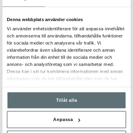
Meindls skor och kängor behöver regelbunden skovård för
att behålla sin funktion och för att förlänga
livslängden. Skorna bör impregneras med
Meindl Wet
Denna webbplats använder cookies
Proof
för att skydda mot väta och smuts, och behandlas
Vi använder enhetsidentifierare för att anpassa innehållet
med
Meindl SportWax
för att vårda lädret och bevara
och annonserna till användarna, tillhandahålla funktioner
dess smidighet och hållbarhet.
för sociala medier och analysera vår trafik. Vi
Se vidare information om rätt skovård här
vidarebefordrar även sådana identifierare och annan
information från din enhet till de sociala medier och
-----------------------------------------------------
annons- och analysföretag som vi samarbetar med.
HITTA RÄTT STORLEK
Dessa kan i sin tur kombinera informationen med annan
information som du har tillhandahållit eller som de har
Tänk på att luft isolerar! Välj inte för liten storlek – du ska
samlat in när du har använt deras tjänster.
kunna vicka och vrida på tårna i dina skor. Vi
rekommenderar att lågskor är ca 5 mm längre än din
fotlängd för att du ska få plats med t.ex. extra strumpor eller
Tillåt alla
sulor och för att fötterna sväller något under längre
promenad.
Anpassa
RÄTT STRUMPOR