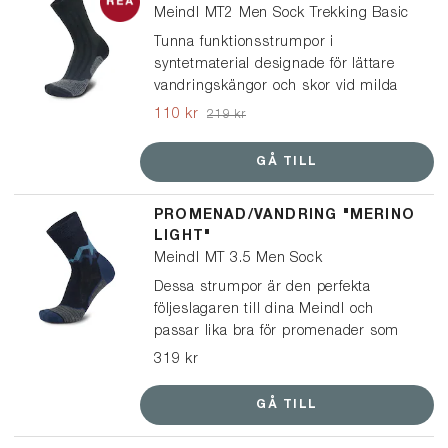
Meindl MT2 Men Sock Trekking Basic
Tunna funktionsstrumpor i
syntetmaterial designade för lättare
vandringskängor och skor vid milda
temperaturer. Tillverkade av
110 kr
219 kr
högkvalitativt syntetiskt garn och har
ergonomiska ventilationskanaler som
GÅ TILL
säkerställer ett bra klimat i skon.
PROMENAD/VANDRING "MERINO
LIGHT"
Meindl MT 3.5 Men Sock
Dessa strumpor är den perfekta
följeslagaren till dina Meindl och
passar lika bra för promenader som
vandringar. En multifunktionell och lätt
319 kr
strumpa, tillverkad av mulesingfri
merinoull och syntetiskt garn, vilket
GÅ TILL
ger optimal passform och ett
balanserat klimat i dina skor.