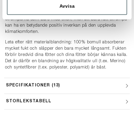
För att uppnå optimal klimatkomfort är det verkligen viktigt
Avvisa
att välja den bästa strumpan för den avsedda användningen.
GORE-TEX®-membranets funktion påverkas inte av
strumporna som bärs med skon, men att bära rätt strumpa
kan ha en betydande positiv inverkan på den upplevda
klimatkomforten.
Leta efter rätt materialblandning: 100% bomull absorberar
mycket fukt och släpper den bara mycket långsamt. Fukten
förblir bredvid dina fötter och dina fötter börjar kännas kalla.
Det är därför en blandning av högkvalitativ ull (t.ex. Merino)
och syntetfibrer (t.ex. polyester, polyamid) är bäst.
SPECIFIKATIONER
13
STORLEKSTABELL