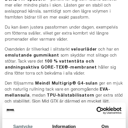
mer eller mindre plats i skon. Lästen ger en stabil och
avslappnad känsla, samtidigt som den lägre volymen i
framfoten bidrar till en mer exakt passform.
Du kan även justera passformen under dagen, exempelvis
om fötterna sväller, vilket ger extra komfort vid längre
promenader eller varmare väder.
Ovandelen är tillverkad i slitstarkt
velourläder
och har en
omslutande gummikant
som skyddar mot slitage och
stötar. Tack vare det
100 % vattentäta och
andningsaktiva GORE-TEX®-membranet
håller sig
dina fötter torra och bekväma i alla väder.
Den följsamma
Meindl Multigrip® G4-sulan
ger en mjuk
och naturlig rullning tack vare en genomgående
EVA-
mellansula
, medan
TPU-hälstabilisatorn
ger extra stöd
och stabilitet. Sion Mid GTX är därmed en mycket lätt,
skyddande och anpassningsbar fritidssko för både vardag
och natur.
SKOVÅRD
Samtycke
Information
Om