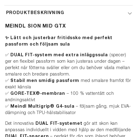
PRODUKTBESKRIVNING
MEINDL SION MID GTX
✨ Lätt och justerbar fritidssko med perfekt
passform och följsam sula
✅
DUAL FIT-system med extra inläggssula
(specer)
ger en flexibel passform som kan justeras under dagen –
perfekt när fötterna sväller eller om du behöver växla mellan
smalare och bredare passform.
✅
Stabil men smidig passform
med smalare framfot för
exakt känsla
✅
GORE-TEX®-membran
– 100 % vattentätt och
andningsaktivt
✅
Meindl Multigrip® G4-sula
– följsam gång, mjuk EVA-
dämpning och TPU-hälstabilisator
Det innovativa
DUAL FIT-systemet
gör att skon kan
anpassas individuellt i vidden med hjälp av den medföljande
DUAL FIT-spacern
– perfekt för dig som ibland behöver