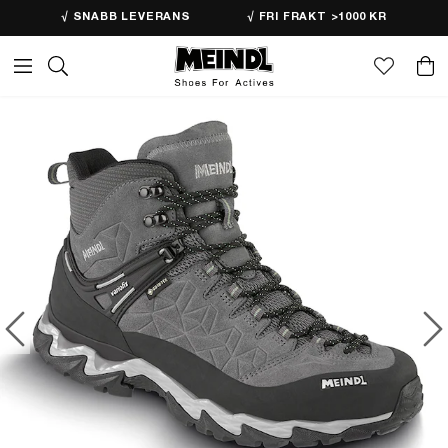
√ SNABB LEVERANS
√ FRI FRAKT >1000 KR