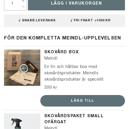
LÄGG I VARUKORGEN
√ SNABB LEVERANS
√ FRI FRAKT >1000 KR
FÖR DEN KOMPLETTA MEINDL-UPPLEVELSEN
SKOVÅRD BOX
Meindl
En fin och hållbar box med
skovårdsprodukter. Meindls
skovårdsprodukter är speciellt
framtagna för att skydda och vårda
399 kr
Meindl-kängor och skor.
LÄGG TILL
SKOVÅRDSPAKET SMALL
OFÄRGAT
Meindl