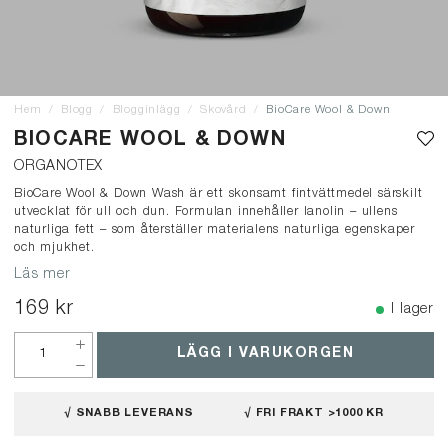
Hem
Blogg
Blogginlägg
Skovård
BioCare Wool & Down
BIOCARE WOOL & DOWN
ORGANOTEX
BioCare Wool & Down Wash är ett skonsamt fintvättmedel särskilt
utvecklat för ull och dun. Formulan innehåller lanolin – ullens
naturliga fett – som återställer materialens naturliga egenskaper
och mjukhet.
Läs mer
169 kr
I lager
LÄGG I VARUKORGEN
√ SNABB LEVERANS
√ FRI FRAKT >1000 KR