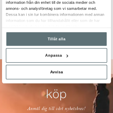
information från din enhet till de sociala medier och
annons- och analysföretag som vi samarbetar med.
Dessa kan i sin tur kombinera informationen med annan
information som du har tillhandahållit eller som de har
samlat in när du har använt deras tjänster.
Tillåt alla
Anpassa
Avvisa
10% på ditt nästa
köp
Anmäl dig till vårt nyhetsbrev!