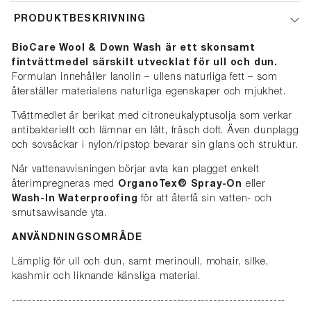
PRODUKTBESKRIVNING
BioCare Wool & Down Wash är ett skonsamt
fintvättmedel särskilt utvecklat för ull och dun.
Formulan innehåller lanolin – ullens naturliga fett – som
återställer materialens naturliga egenskaper och mjukhet.
Tvättmedlet är berikat med citroneukalyptusolja som verkar
antibakteriellt och lämnar en lätt, fräsch doft. Även dunplagg
och sovsäckar i nylon/ripstop bevarar sin glans och struktur.
När vattenavvisningen börjar avta kan plagget enkelt
återimpregneras med
OrganoTex® Spray-On
eller
Wash-In Waterproofing
för att återfå sin vatten- och
smutsavvisande yta.
ANVÄNDNINGSOMRÅDE
Lämplig för ull och dun, samt merinoull, mohair, silke,
kashmir och liknande känsliga material.
--------------------------------------------------------------------