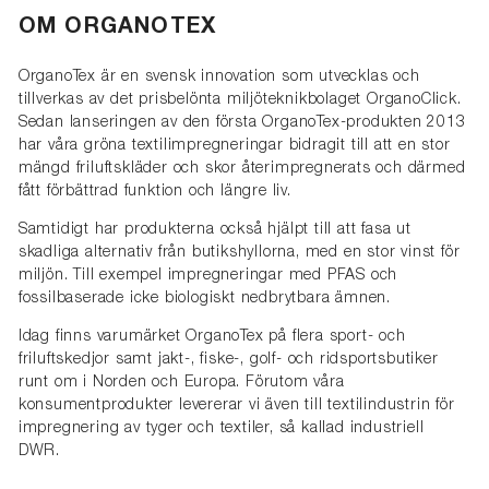
OM ORGANOTEX
OrganoTex är en svensk innovation som utvecklas och
tillverkas av det prisbelönta miljöteknikbolaget OrganoClick.
Sedan lanseringen av den första OrganoTex-produkten 2013
har våra gröna textilimpregneringar bidragit till att en stor
mängd friluftskläder och skor återimpregnerats och därmed
fått förbättrad funktion och längre liv.
Samtidigt har produkterna också hjälpt till att fasa ut
skadliga alternativ från butikshyllorna, med en stor vinst för
miljön. Till exempel impregneringar med PFAS och
fossilbaserade icke biologiskt nedbrytbara ämnen.
Idag finns varumärket OrganoTex på flera sport- och
friluftskedjor samt jakt-, fiske-, golf- och ridsportsbutiker
runt om i Norden och Europa. Förutom våra
konsumentprodukter levererar vi även till textilindustrin för
impregnering av tyger och textiler, så kallad industriell
DWR.