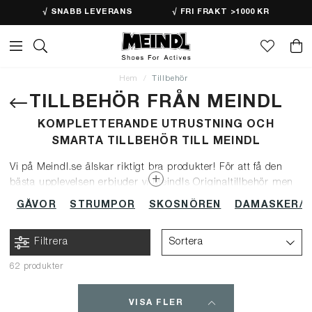
√ SNABB LEVERANS
√ FRI FRAKT >1000 KR
Hem
Tillbehör
TILLBEHÖR FRÅN MEINDL
KOMPLETTERANDE UTRUSTNING OCH
SMARTA TILLBEHÖR TILL MEINDL
Vi på Meindl.se älskar riktigt bra produkter! För att få den
bästa upplevelsen erbjuder vi Meindls Originaltillbehör men
även andra varumärken och kvalitetsprodukter som kan
GÅVOR
STRUMPOR
SKOSNÖREN
DAMASKER/G
komplettera Meindl-kängorna och -skorna. Utifrån egna
tester och äventyr har vi valt ut produkter som passar bra till
Filtrera
Sortera
din Meindl-aktivitet.
62 produkter
VISA FLER