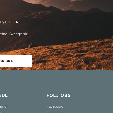
lingar m.m.
eindl Sverige får
SKICKA
NDL
FÖLJ OSS
eindl
Facebook