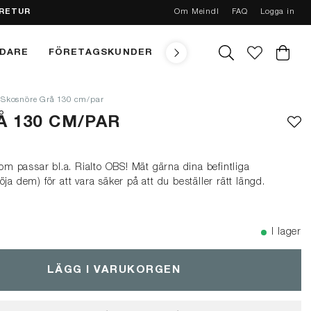
 RETUR
Om Meindl
FAQ
Logga in
NDARE
FÖRETAGSKUNDER
TEKNIK
MEINDL CONC
Skosnöre Grå 130 cm/par
 130 CM/PAR
som passar bl.a. Rialto
OBS!
Mät gärna dina befintliga
ja dem) för att vara säker på att du beställer rätt längd.
I lager
LÄGG I VARUKORGEN