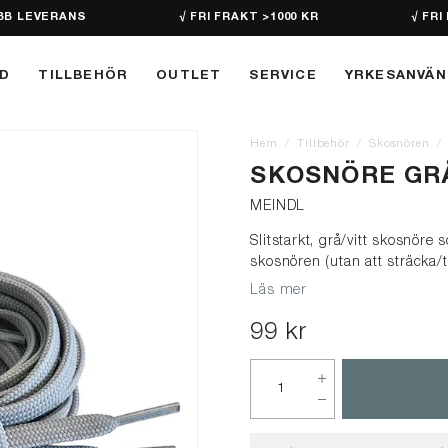
BB LEVERANS
√ FRI FRAKT >1000 KR
√ FRI
D
TILLBEHÖR
OUTLET
SERVICE
YRKESANVÄ
Hem
Tillbehör
Skosnören
SKOSNÖRE GRÅ
MEINDL
Slitstarkt, grå/vitt skosnöre 
skosnören (utan att sträcka/tö
Läs mer
99 kr